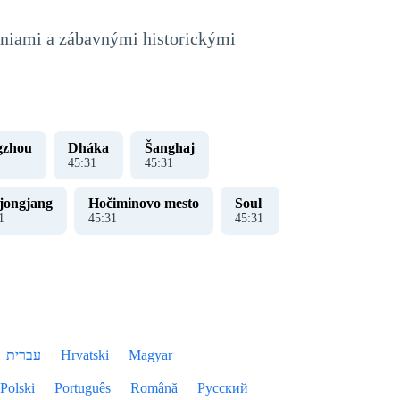
veniami a zábavnými historickými
gzhou
Dháka
Šanghaj
45
:
31
45
:
31
jongjang
Hočiminovo mesto
Soul
1
45
:
31
45
:
31
עברית
Hrvatski
Magyar
Polski
Português
Română
Русский