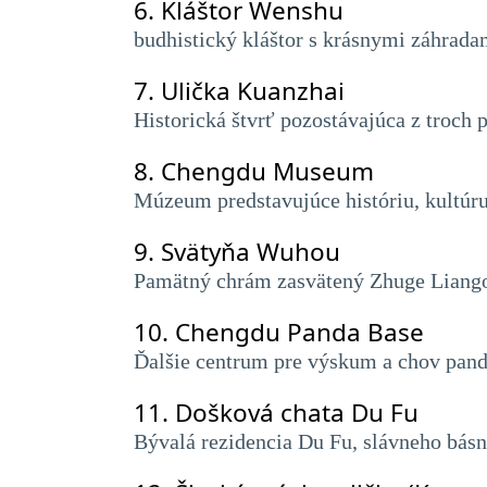
6.
Kláštor Wenshu
budhistický kláštor s krásnymi záhrada
7.
Ulička Kuanzhai
Historická štvrť pozostávajúca z troch
8.
Chengdu Museum
Múzeum predstavujúce históriu, kultúru
9.
Svätyňa Wuhou
Pamätný chrám zasvätený Zhuge Liangov
10.
Chengdu Panda Base
Ďalšie centrum pre výskum a chov pand,
11.
Došková chata Du Fu
Bývalá rezidencia Du Fu, slávneho básn