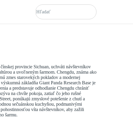
čínskej provincie Sichuan, uchváti návštevníkov
 kultúrou a uvoľneným šarmom. Chengdu, známa ako
rnú zmes starovekých pokladov a modernej
ká výskumná základňa Giant Panda Research Base je
renia a predstavuje odhodlanie Chengdu chrániť
zýva na chvíle pokoja, zatiaľ čo jeho rušné
t Street, ponúkajú zmyslové potešenie z chutí a
ahodnou sečuánskou kuchyňou, podmanivými
pohostinnosťou víta návštevníkov, aby zažili
ého šarmu.