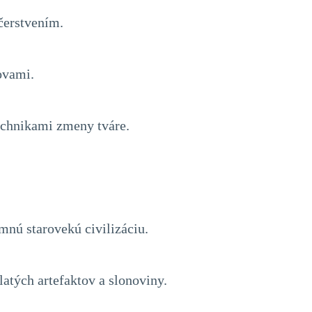
čerstvením.
ovami.
echnikami zmeny tváre.
mnú starovekú civilizáciu.
atých artefaktov a slonoviny.