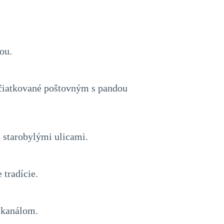
ou.
ečiatkované poštovným s pandou
 starobylými ulicami.
 tradície.
 kanálom.