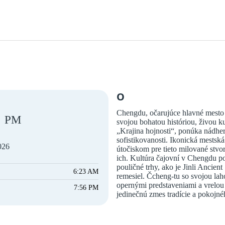
O
Chengdu, očarujúce hlavné mesto 
PM
svojou bohatou históriou, živou
„Krajina hojnosti“, ponúka nádhe
sofistikovanosti. Ikonická mests
026
útočiskom pre tieto milované stvo
ich. Kultúra čajovní v Chengdu po
pouličné trhy, ako je Jinli Ancien
6:23 AM
remesiel. Čcheng-tu so svojou l
opernými predstaveniami a vrelou 
7:56 PM
jedinečnú zmes tradície a pokojn