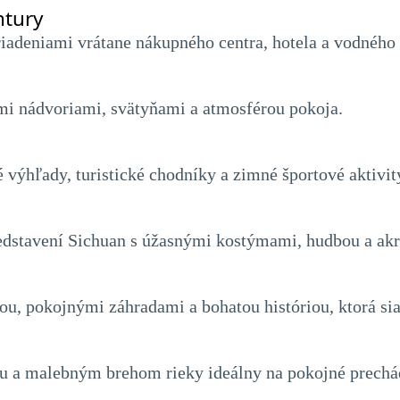
ntury
adeniami vrátane nákupného centra, hotela a vodného 
i nádvoriami, svätyňami a atmosférou pokoja.
výhľady, turistické chodníky a zimné športové aktivit
edstavení Sichuan s úžasnými kostýmami, hudbou a akr
, pokojnými záhradami a bohatou históriou, ktorá siah
ňou a malebným brehom rieky ideálny na pokojné prechá