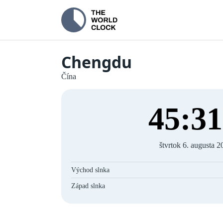
Chengdu
Čína
45
:
31
štvrtok 6. augusta 2
Východ slnka
Západ slnka