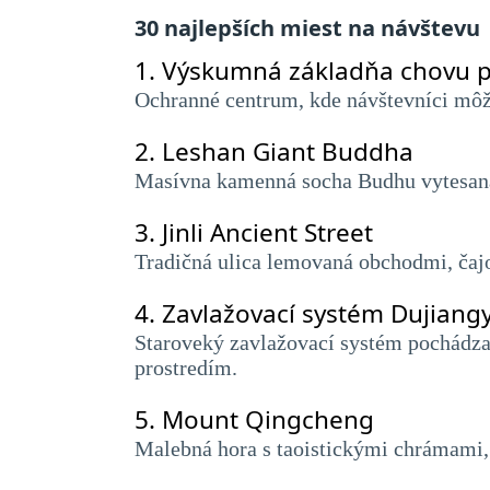
30 najlepších miest na návštevu
1.
Výskumná základňa chovu 
Ochranné centrum, kde návštevníci môžu
2.
Leshan Giant Buddha
Masívna kamenná socha Budhu vytesaná
3.
Jinli Ancient Street
Tradičná ulica lemovaná obchodmi, čajo
4.
Zavlažovací systém Dujiang
Staroveký zavlažovací systém pochádzaj
prostredím.
5.
Mount Qingcheng
Malebná hora s taoistickými chrámami,