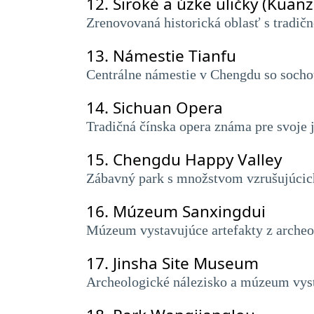
12.
Široké a úzke uličky (Kuanz
Zrenovovaná historická oblasť s tradi
13.
Námestie Tianfu
Centrálne námestie v Chengdu so soch
14.
Sichuan Opera
Tradičná čínska opera známa pre svoje
15.
Chengdu Happy Valley
Zábavný park s množstvom vzrušujúcich 
16.
Múzeum Sanxingdui
Múzeum vystavujúce artefakty z archeol
17.
Jinsha Site Museum
Archeologické nálezisko a múzeum vysta