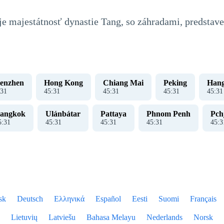
je majestátnosť dynastie Tang, so záhradami, predsta
enzhen
Hong Kong
Chiang Mai
Peking
Han
31
45
:
31
45
:
31
45
:
31
45
:
31
angkok
Ulánbátar
Pattaya
Phnom Penh
Pch
5
:
31
45
:
31
45
:
31
45
:
31
45
:
3
sk
Deutsch
Ελληνικά
Español
Eesti
Suomi
Français
Lietuvių
Latviešu
Bahasa Melayu
Nederlands
Norsk