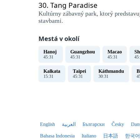
30.
Tang Paradise
Kultúrny zábavný park, ktorý predstavu
stavbami.
Mestá v okolí
Hanoj ​​
Guangzhou
Macao
Sh
45
:
31
45
:
31
45
:
31
45
:
Kalkata
Taipei
Káthmandu
B
15
:
31
45
:
31
30
:
31
4
English
العربية
Български
Česky
Dan
Bahasa Indonesia
Italiano
日本語
한국어