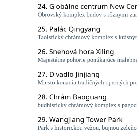
24.
Globálne centrum New Ce
Obrovský komplex budov s rôznymi zari
25.
Palác Qingyang
Taoistický chrámový komplex s krásnym
26.
Snehová hora Xiling
Majestátne pohorie ponúkajúce malebné 
27.
Divadlo Jinjiang
Miesto konania tradičných operných pr
28.
Chrám Baoguang
budhistický chrámový komplex s pagodou
29.
Wangjiang Tower Park
Park s historickou vežou, bujnou zele