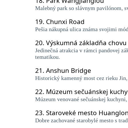
18.
Park Wangjianglou
Malebný park so slávnym pavilónom, s
19.
Chunxi Road
Pešia nákupná ulica známa svojimi mó
20.
Výskumná základňa chovu 
Jedinečná atrakcia v rámci pandovej z
tematikou.
21.
Anshun Bridge
Historický kamenný most cez rieku Jin
22.
Múzeum sečuánskej kuch
Múzeum venované sečuánskej kuchyni, kto
23.
Staroveké mesto Huanglon
Dobre zachované starobylé mesto s tra