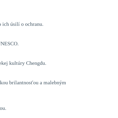
ich úsilí o ochranu.
 UNESCO.
ekej kultúry Chengdu.
rskou brilantnosťou a malebným
ou.