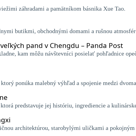
viežimi záhradami a pamätníkom básnika Xue Tao.
dnymi butikmi, obchodnými domami a rušnou atmosfér
veľkých pand v Chengdu – Panda Post
ákladne, kam môžu návštevníci posielať pohľadnice op
, ktorý ponúka malebný výhľad a spojenie medzi dvoma
yne
rá predstavuje jej históriu, ingrediencie a kulinárske
gxi
dičnou architektúrou, starobylými uličkami a pokojným