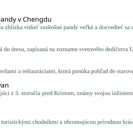
pandy v Chengdu
 zblízka vidieť rozkošné pandy veľké a dozvedieť sa o 
 do útesu, zapísaná na zozname svetového dedičstva
vňami a reštauráciami, ktorá ponúka pohľad do starov
yan
úci z 3. storočia pred Kristom, známy svojou inžinie
 turistickými chodníkmi a ohromujúcou prírodnou krás