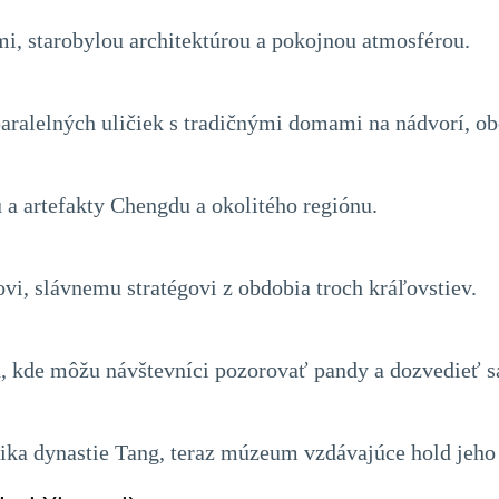
mi, starobylou architektúrou a pokojnou atmosférou.
 paralelných uličiek s tradičnými domami na nádvorí, 
 a artefakty Chengdu a okolitého regiónu.
i, slávnemu stratégovi z obdobia troch kráľovstiev.
 kde môžu návštevníci pozorovať pandy a dozvedieť sa
ika dynastie Tang, teraz múzeum vzdávajúce hold jeho 