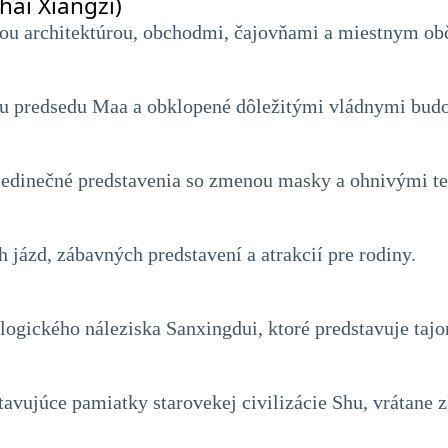
hai Xiangzi)
čnou architektúrou, obchodmi, čajovňami a miestnym ob
ou predsedu Maa a obklopené dôležitými vládnymi bud
 jedinečné predstavenia so zmenou masky a ohnivými t
jázd, zábavných predstavení a atrakcií pre rodiny.
ogického náleziska Sanxingdui, ktoré predstavuje tajo
vujúce pamiatky starovekej civilizácie Shu, vrátane zl