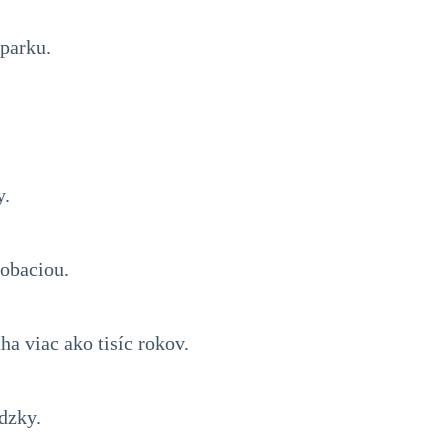
parku.
y.
obaciou.
a viac ako tisíc rokov.
dzky.