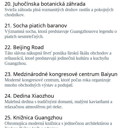
20.
Juhočínska botanická záhrada
Svieža záhrada plná rozmanitých druhov rastlín a pokojných
chodníkov.
21.
Socha piatich baranov
Významná socha, ktorá predstavuje Guangzhouovu legendu o
piatich nesmrteľných.
22.
Beijing Road
Táto slávna nákupná štvrť ponúka širokú škálu obchodov a
reštaurácií, ktoré predstavujú jedinečnú kultúru a kuchyňu
Guangzhou.
23.
Medzinárodné kongresové centrum Baiyun
Moderné kongresové centrum, ktoré počas roka organizuje
mnoho obchodných výstav a podujatí.
24.
Dedina Xiaozhou
Malebná dedina s tradičnými domami, malými kaviarňami a
relaxačnou atmosférou pri rieke.
25.
Knižnica Guangzhou
Ohromujúca moderná knižnica s jedinečnou architektúrou a