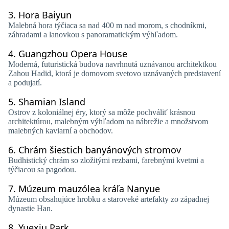
3.
Hora Baiyun
Malebná hora týčiaca sa nad 400 m nad morom, s chodníkmi,
záhradami a lanovkou s panoramatickým výhľadom.
4.
Guangzhou Opera House
Moderná, futuristická budova navrhnutá uznávanou architektkou
Zahou Hadid, ktorá je domovom svetovo uznávaných predstavení
a podujatí.
5.
Shamian Island
Ostrov z koloniálnej éry, ktorý sa môže pochváliť krásnou
architektúrou, malebným výhľadom na nábrežie a množstvom
malebných kaviarní a obchodov.
6.
Chrám šiestich banyánových stromov
Budhistický chrám so zložitými rezbami, farebnými kvetmi a
týčiacou sa pagodou.
7.
Múzeum mauzólea kráľa Nanyue
Múzeum obsahujúce hrobku a staroveké artefakty zo západnej
dynastie Han.
8.
Yuexiu Park