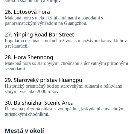
širokou škálou kníh a zdrojov.
26.
Lotosová hora
Malebná hora s niekoľkými chrámami a pagodami s
panoramatickým výhľadom na Guangzhou.
27.
Yinping Road Bar Street
Populárna destinácia nočného života s množstvom barov, klubov
a reštaurácií.
28.
Hora Shennong
Malebná hora so starobylými chrámami a úchvatnými prírodnými
scenériami.
29.
Staroveký prístav Huangpu
Historický orientačný bod so starovekými ruinami a relikviami
starými viac ako 2000 rokov.
30.
Baishuizhai Scenic Area
Úchvatná prírodná oblasť s vodopádmi, jaskyňami a malebnými
turistickými chodníkmi.
Mestá v okolí