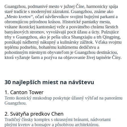
Guangzhou, podmanivé mesto v južnej Číne, harmonicky spája
staré tradície s modernými zázrakmi. Guangzhou, známe ako
„Mesto kvetov“, očarí návštevníkov svojimi bujnými parkami a
ohromujúcou prírodnou krásou. Historické pamiatky mesta,
vrátane ikonickej kantonskej veže a posvätného chrámu šiestich
banyánových stromov, vyvolávajú pocit úžasu a úcty. Pulzujúce
trhy v Guangzhou, ako je pešia ulica Shangxiajiu a trh Qingping,
ponúkajú nádherný nákupný a kulinársky zážitok. Vďaka svojmu
teplému podnebiu, bohatému kultúrnemu dedičstvu a
pohostinným miestnym obyvateľom je Guangzhou destináciou,
ktorá vyžaruje šarm a pozýva na objavovanie živej tapisérie Číny.
30 najlepších miest na návštevu
1.
Canton Tower
Tento ikonický mrakodrap poskytuje úžasný výhľad na panorámu
Guangzhou.
2.
Svätyňa predkov Chen
Tradičný čínsky komplex s okrasnými bránami, nádvoriami
plnými kvetov a bonsajov a pôsobivou architektúrou.