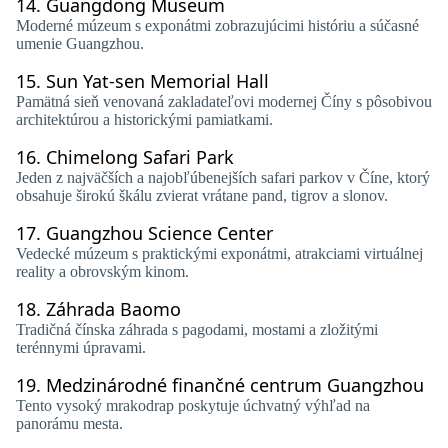
14.
Guangdong Museum
Moderné múzeum s exponátmi zobrazujúcimi históriu a súčasné
umenie Guangzhou.
15.
Sun Yat-sen Memorial Hall
Pamätná sieň venovaná zakladateľovi modernej Číny s pôsobivou
architektúrou a historickými pamiatkami.
16.
Chimelong Safari Park
Jeden z najväčších a najobľúbenejších safari parkov v Číne, ktorý
obsahuje širokú škálu zvierat vrátane pand, tigrov a slonov.
17.
Guangzhou Science Center
Vedecké múzeum s praktickými exponátmi, atrakciami virtuálnej
reality a obrovským kinom.
18.
Záhrada Baomo
Tradičná čínska záhrada s pagodami, mostami a zložitými
terénnymi úpravami.
19.
Medzinárodné finančné centrum Guangzhou
Tento vysoký mrakodrap poskytuje úchvatný výhľad na
panorámu mesta.