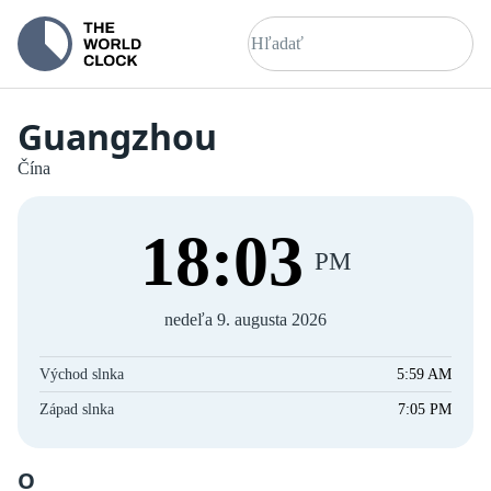
Guangzhou
Čína
18
:
03
PM
nedeľa 9. augusta 2026
Východ slnka
5:59 AM
Západ slnka
7:05 PM
O