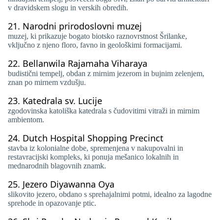
v dravidskem slogu in verskih obredih.
21.
Narodni prirodoslovni muzej
muzej, ki prikazuje bogato biotsko raznovrstnost Šrilanke,
vključno z njeno floro, favno in geološkimi formacijami.
22.
Bellanwila Rajamaha Viharaya
budistični tempelj, obdan z mirnim jezerom in bujnim zelenjem,
znan po mirnem vzdušju.
23.
Katedrala sv. Lucije
zgodovinska katoliška katedrala s čudovitimi vitraži in mirnim
ambientom.
24.
Dutch Hospital Shopping Precinct
stavba iz kolonialne dobe, spremenjena v nakupovalni in
restavracijski kompleks, ki ponuja mešanico lokalnih in
mednarodnih blagovnih znamk.
25.
Jezero Diyawanna Oya
slikovito jezero, obdano s sprehajalnimi potmi, idealno za lagodne
sprehode in opazovanje ptic.