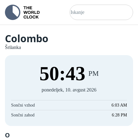
Colombo
Šrilanka
50
:
43
PM
ponedeljek, 10. avgust 2026
Sončni vzhod
6:03 AM
Sončni zahod
6:28 PM
O