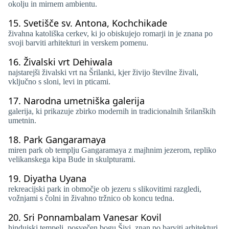
okolju in mirnem ambientu.
15.
Svetišče sv. Antona, Kochchikade
živahna katoliška cerkev, ki jo obiskujejo romarji in je znana po
svoji barviti arhitekturi in verskem pomenu.
16.
Živalski vrt Dehiwala
najstarejši živalski vrt na Šrilanki, kjer živijo številne živali,
vključno s sloni, levi in ​​pticami.
17.
Narodna umetniška galerija
galerija, ki prikazuje zbirko modernih in tradicionalnih šrilanških
umetnin.
18.
Park Gangaramaya
miren park ob templju Gangaramaya z majhnim jezerom, repliko
velikanskega kipa Bude in skulpturami.
19.
Diyatha Uyana
rekreacijski park in območje ob jezeru s slikovitimi razgledi,
vožnjami s čolni in živahno tržnico ob koncu tedna.
20.
Sri Ponnambalam Vanesar Kovil
hindujski tempelj, posvečen bogu Šivi, znan po barviti arhitekturi