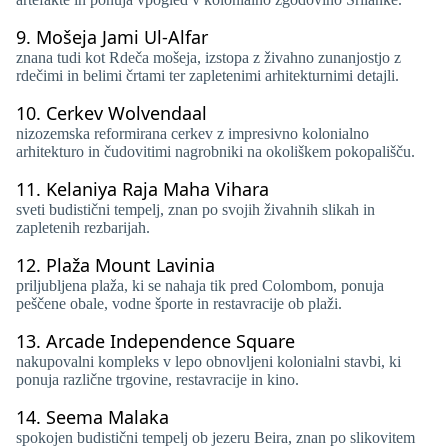
9.
Mošeja Jami Ul-Alfar
znana tudi kot Rdeča mošeja, izstopa z živahno zunanjostjo z
rdečimi in belimi črtami ter zapletenimi arhitekturnimi detajli.
10.
Cerkev Wolvendaal
nizozemska reformirana cerkev z impresivno kolonialno
arhitekturo in čudovitimi nagrobniki na okoliškem pokopališču.
11.
Kelaniya Raja Maha Vihara
sveti budistični tempelj, znan po svojih živahnih slikah in
zapletenih rezbarijah.
12.
Plaža Mount Lavinia
priljubljena plaža, ki se nahaja tik pred Colombom, ponuja
peščene obale, vodne športe in restavracije ob plaži.
13.
Arcade Independence Square
nakupovalni kompleks v lepo obnovljeni kolonialni stavbi, ki
ponuja različne trgovine, restavracije in kino.
14.
Seema Malaka
spokojen budistični tempelj ob jezeru Beira, znan po slikovitem