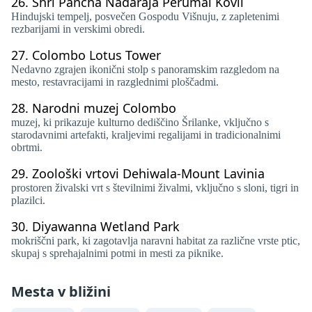
26.
Shri Pancha Nadaraja Perumal Kovil
Hindujski tempelj, posvečen Gospodu Višnuju, z zapletenimi
rezbarijami in verskimi obredi.
27.
Colombo Lotus Tower
Nedavno zgrajen ikonični stolp s panoramskim razgledom na
mesto, restavracijami in razglednimi ploščadmi.
28.
Narodni muzej Colombo
muzej, ki prikazuje kulturno dediščino Šrilanke, vključno s
starodavnimi artefakti, kraljevimi regalijami in tradicionalnimi
obrtmi.
29.
Zoološki vrtovi Dehiwala-Mount Lavinia
prostoren živalski vrt s številnimi živalmi, vključno s sloni, tigri in
plazilci.
30.
Diyawanna Wetland Park
mokriščni park, ki zagotavlja naravni habitat za različne vrste ptic,
skupaj s sprehajalnimi potmi in mesti za piknike.
Mesta v bližini