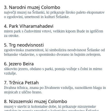
3.
Narodni muzej Colombo
največji muzej na Šrilanki, ki prikazuje široko paleto eksponatov
o zgodovini, umetnosti in kulturi Šrilanke.
4.
Park Viharamahadevi
miren park s čudovitimi vrtovi, velikim kipom Bude in igriščem
za otroke.
5.
Trg neodvisnosti
zgodovinska znamenitost, ki simbolizira neodvisnost Šrilanke od
britanske vladavine, s spominsko dvorano in bujnim zelenjem.
6.
Jezero Beira
slikovito jezero, obdano s parki, ponuja vožnje s čolni in mirno
vzdušje.
7.
Tržnica Pettah
živahna tržnica, znana po živahnem vzdušju, raznolikem blagu in
stojnicah z ulično hrano.
8.
Nizozemski muzej Colombo
muzej v stavbi iz kolonialne dobe, ki prikazuje nizozemske
artefakte in ponuja vpogled v kolonialno zgodovino Šrilanke.