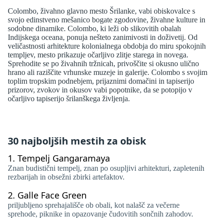
Colombo, živahno glavno mesto Šrilanke, vabi obiskovalce s
svojo edinstveno mešanico bogate zgodovine, živahne kulture in
sodobne dinamike. Colombo, ki leži ob slikovitih obalah
Indijskega oceana, ponuja nešteto zanimivosti in doživetij. Od
veličastnosti arhitekture kolonialnega obdobja do miru spokojnih
templjev, mesto prikazuje očarljivo zlitje starega in novega.
Sprehodite se po živahnih tržnicah, privoščite si okusno ulično
hrano ali raziščite vrhunske muzeje in galerije. Colombo s svojim
toplim tropskim podnebjem, prijaznimi domačini in tapiserijo
prizorov, zvokov in okusov vabi popotnike, da se potopijo v
očarljivo tapiserijo šrilanškega življenja.
30 najboljših mestih za obisk
1.
Tempelj Gangaramaya
Znan budistični tempelj, znan po osupljivi arhitekturi, zapletenih
rezbarijah in obsežni zbirki artefaktov.
2.
Galle Face Green
priljubljeno sprehajališče ob obali, kot nalašč za večerne
sprehode, piknike in opazovanje čudovitih sončnih zahodov.