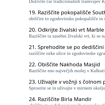
Doživite čar tradicionalnih tramvajev K
19.
Raziščite pokopališče Sout
obiščite to zgodovinsko pokopališče in 
20.
Odkrijte živalski vrt Marbl
Raziščite ta zasebni živalski vrt, ki se 
21.
Sprehodite se po dediščin
raziščite ozke ulice in zgodovinske zgr
22.
Obiščite Nakhoda Masjid
Raziščite eno največjih mošej v Kalkuti,
23.
Uživajte v vožnji s čolnom
Sprostite se in uživajte v mirnem okolju
24.
Raziščite Birla Mandir