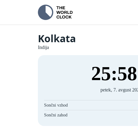
Kolkata
Indija
25
:
59
petek, 7. avgust 2
Sončni vzhod
Sončni zahod