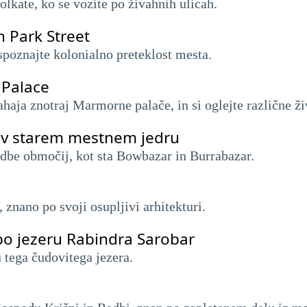
olkate, ko se vozite po živahnih ulicah.
h Park Street
spoznajte kolonialno preteklost mesta.
e Palace
nahaja znotraj Marmorne palače, in si oglejte različne ži
i v starem mestnem jedru
adbe območij, kot sta Bowbazar in Burrabazar.
 znano po svoji osupljivi arhitekturi.
 po jezeru Rabindra Sarobar
 tega čudovitega jezera.