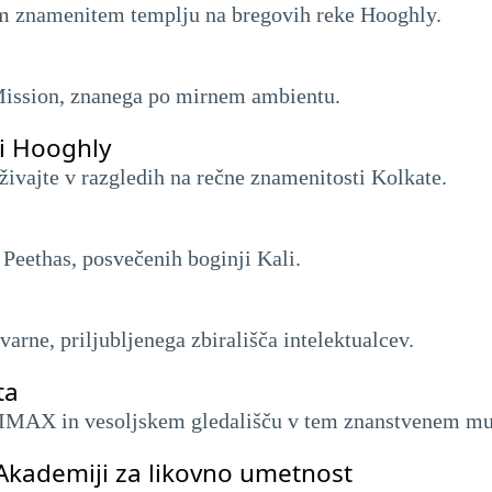
tem znamenitem templju na bregovih reke Hooghly.
Mission, znanega po mirnem ambientu.
ki Hooghly
uživajte v razgledih na rečne znamenitosti Kolkate.
Peethas, posvečenih boginji Kali.
varne, priljubljenega zbirališča intelektualcev.
ta
nu IMAX in vesoljskem gledališču v tem znanstvenem mu
 Akademiji za likovno umetnost