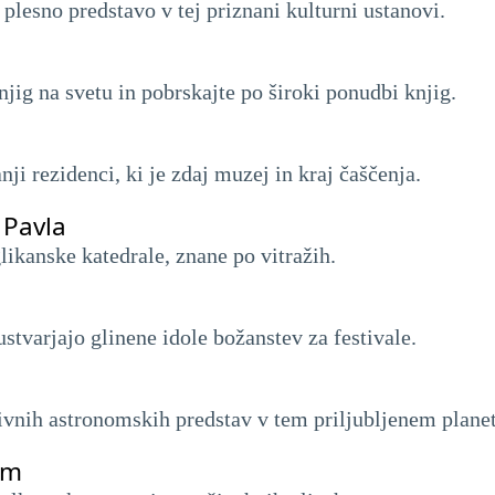
 plesno predstavo v tej priznani kulturni ustanovi.
knjig na svetu in pobrskajte po široki ponudbi knjig.
nji rezidenci, ki je zdaj muzej in kraj čaščenja.
 Pavla
likanske katedrale, znane po vitražih.
stvarjajo glinene idole božanstev za festivale.
ktivnih astronomskih predstav v tem priljubljenem planet
em