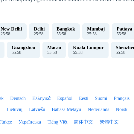
New Delhi
Delhi
Bangkok
Mumbaj
Pattaya
25
:
59
25
:
59
55
:
59
25
:
59
55
:
59
Guangzhou
Macao
Kuala Lumpur
Shenzhe
55
:
59
55
:
59
55
:
59
55
:
59
sk
Deutsch
Ελληνικά
Español
Eesti
Suomi
Français
Lietuvių
Latviešu
Bahasa Melayu
Nederlands
Norsk
Türkçe
Українська
Tiếng Việt
简体中文
繁體中文