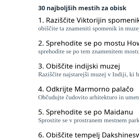
30 najboljših mestih za obisk
1.
Raziščite Viktorijin spomeni
obiščite ta znameniti spomenik in muze
2.
Sprehodite se po mostu Ho
sprehodite se po tem znamenitem mostu,
3.
Obiščite indijski muzej
Raziščite najstarejši muzej v Indiji, ki
4.
Odkrijte Marmorno palačo
Občudujte čudovito arhitekturo in umetn
5.
Sprehodite se po Maidanu
Sprostite se v prostranem mestnem park
6.
Obiščite tempelj Dakshinesw