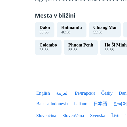
Mesta v bližini
Daka
Katmandu
Chiang Mai
55
:
59
40
:
59
55
:
59
Colombo
Phnom Penh
Ho Ši Minh
25
:
59
55
:
59
55
:
59
English
العربية
Български
Česky
Dan
Bahasa Indonesia
Italiano
日本語
한국어
Slovenčina
Slovenščina
Svenska
ไทย