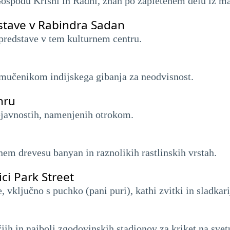
Gospodu Krišni in Radhi, znan po zapletenem delu iz m
dstave v Rabindra Sadan
 predstave v tem kulturnem centru.
 mučenikom indijskega gibanja za neodvisnost.
hru
dejavnostih, namenjenih otrokom.
nem drevesu banyan in raznolikih rastlinskih vrstah.
ici Park Street
, vključno s puchko (pani puri), kathi zvitki in sladkar
jih in najbolj zgodovinskih stadionov za kriket na svet