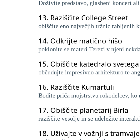
Doživite predstavo, glasbeni koncert ali
13.
Raziščite College Street
obiščite eno največjih tržnic rabljenih 
14.
Odkrijte matično hišo
poklonite se materi Terezi v njeni nekda
15.
Obiščite katedralo svetega
občudujte impresivno arhitekturo te ang
16.
Raziščite Kumartuli
Bodite priča mojstrstvu rokodelcev, ko u
17.
Obiščite planetarij Birla
raziščite vesolje in se udeležite intera
18.
Uživajte v vožnji s tramvaj