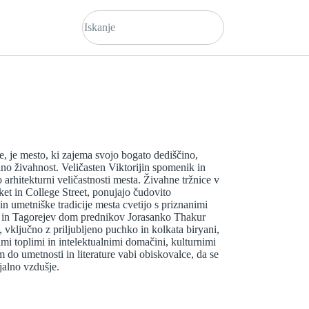
je, je mesto, ki zajema svojo bogato dediščino,
no živahnost. Veličasten Viktorijin spomenik in
arhitekturni veličastnosti mesta. Živahne tržnice v
et in College Street, ponujajo čudovito
n umetniške tradicije mesta cvetijo s priznanimi
ej in Tagorejev dom prednikov Jorasanko Thakur
, vključno z priljubljeno puchko in kolkata biryani,
mi toplimi in intelektualnimi domačini, kulturnimi
m do umetnosti in literature vabi obiskovalce, da se
jalno vzdušje.