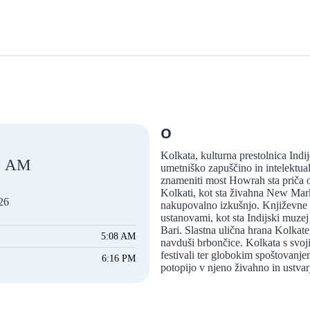
O
Kolkata, kulturna prestolnica Indi
AM
umetniško zapuščino in intelektual
znameniti most Howrah sta priča o 
Kolkati, kot sta živahna New Mark
026
nakupovalno izkušnjo. Književne i
ustanovami, kot sta Indijski muz
Bari. Slastna ulična hrana Kolkate
5:08 AM
navduši brbončice. Kolkata s svoji
festivali ter globokim spoštovanje
6:16 PM
potopijo v njeno živahno in ustvar