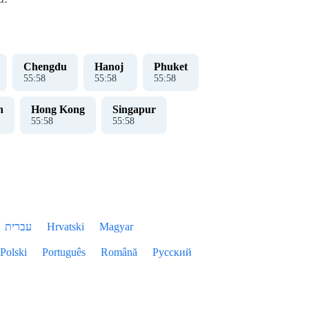
Chengdu
Hanoj ​​
Phuket
55
:
59
55
:
59
55
:
59
n
Hong Kong
Singapur
55
:
59
55
:
59
עברית
Hrvatski
Magyar
Polski
Português
Română
Русский