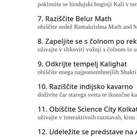
poklonite se hindujski boginji Kali v 
7.
Raziščite Belur Math
obiščite sedež Ramakrishna Math and 
8.
Zapeljite se s čolnom po re
uživajte v slikoviti vožnji s čolnom in 
9.
Odkrijte tempelj Kalighat
obiščite enega najpomembnejših Shakti 
10.
Raziščite indijsko kavarno
doživite čar starega sveta te ikonične ka
11.
Obiščite Science City Kolka
uživajte v interaktivnih razstavah, ki
12.
Udeležite se predstave na