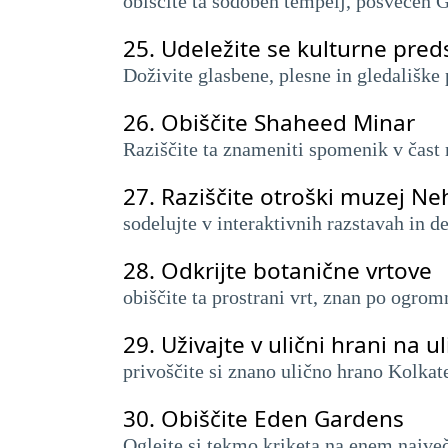
obiščite ta sodoben tempelj, posvečen 
25.
Udeležite se kulturne pre
Doživite glasbene, plesne in gledališke
26.
Obiščite Shaheed Minar
Raziščite ta znameniti spomenik v čast
27.
Raziščite otroški muzej Ne
sodelujte v interaktivnih razstavah in 
28.
Odkrijte botanične vrtove
obiščite ta prostrani vrt, znan po ogrom
29.
Uživajte v ulični hrani na ul
privoščite si znano ulično hrano Kolkate
30.
Obiščite Eden Gardens
Oglejte si tekmo kriketa na enem največ