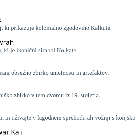
k
j, ki prikazuje kolonialno zgodovino Kalkute.
wrah
 ki je ikonični simbol Kolkate.
 hrani obsežno zbirko umetnosti in artefaktov.
iško zbirko v tem dvorcu iz 19. stoletja.
u in uživajte v lagodnem sprehodu ali vožnji s konjsko
ar Kali