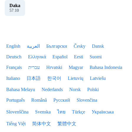
Daka
57
:
11
English
العربية
Български
Česky
Dansk
Deutsch
Ελληνικά
Español
Eesti
Suomi
Français
עברית
Hrvatski
Magyar
Bahasa Indonesia
Italiano
日本語
한국어
Lietuvių
Latviešu
Bahasa Melayu
Nederlands
Norsk
Polski
Português
Română
Русский
Slovenčina
Slovenščina
Svenska
ไทย
Türkçe
Українська
Tiếng Việt
简体中文
繁體中文