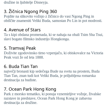
družine in ljubitelje Disneyja.
3.
Žičnica Ngong Ping 360
Pojdite na slikovito vožnjo z žičnico do vasi Ngong Ping in
obiščite znameniti Veliki Buda, samostan Po Lin in pot modrosti.
4.
Avenue of Stars
Ta s kipi obdana promenada, ki se nahaja na obali Tsim Sha Tsui,
slavi bogato filmsko industrijo Hongkonga.
5.
Tramvaj Peak
Doživite zgodovinsko tirno vzpenjačo, ki obiskovalce na Victoria
Peak vozi že od leta 1888.
6.
Buda Tian Tan
največji bronasti kip sedečega Bude na svetu na prostem, Buda
Tian Tan, znan tudi kot Veliki Buda, je priljubljena romarska
destinacija za budiste.
7.
Ocean Park Hong Kong
Park z morsko tematiko, ki ponuja vznemirljive vožnje, živalske
razstave in predstave, Ocean Park Hong Kong je zabavna
destinacija za družine.