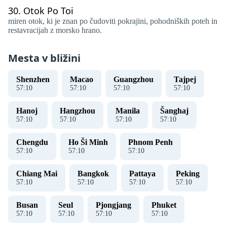
30.
Otok Po Toi
miren otok, ki je znan po čudoviti pokrajini, pohodniških poteh in
restavracijah z morsko hrano.
Mesta v bližini
Shenzhen
Macao
Guangzhou
Tajpej
57
:
11
57
:
11
57
:
11
57
:
11
Hanoj ​​
Hangzhou
Manila
Šanghaj
57
:
11
57
:
11
57
:
11
57
:
11
Chengdu
Ho Ši Minh
Phnom Penh
57
:
11
57
:
11
57
:
11
Chiang Mai
Bangkok
Pattaya
Peking
57
:
11
57
:
11
57
:
11
57
:
11
Busan
Seul
Pjongjang
Phuket
57
:
11
57
:
11
57
:
11
57
:
11