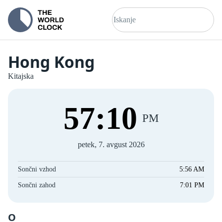
Hong Kong
Kitajska
57
:
11
PM
petek, 7. avgust 2026
Sončni vzhod
5:56 AM
Sončni zahod
7:01 PM
O