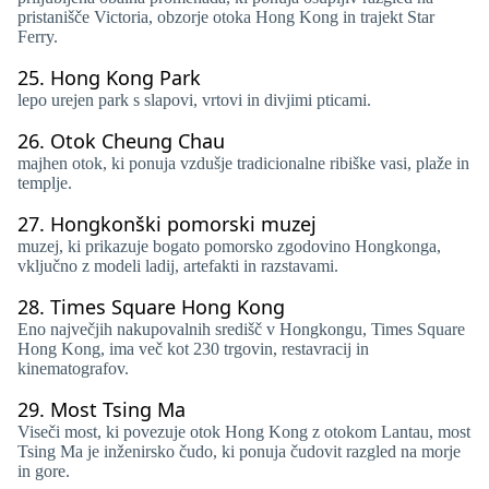
pristanišče Victoria, obzorje otoka Hong Kong in trajekt Star
Ferry.
25.
Hong Kong Park
lepo urejen park s slapovi, vrtovi in ​​divjimi pticami.
26.
Otok Cheung Chau
majhen otok, ki ponuja vzdušje tradicionalne ribiške vasi, plaže in
templje.
27.
Hongkonški pomorski muzej
muzej, ki prikazuje bogato pomorsko zgodovino Hongkonga,
vključno z modeli ladij, artefakti in razstavami.
28.
Times Square Hong Kong
Eno največjih nakupovalnih središč v Hongkongu, Times Square
Hong Kong, ima več kot 230 trgovin, restavracij in
kinematografov.
29.
Most Tsing Ma
Viseči most, ki povezuje otok Hong Kong z otokom Lantau, most
Tsing Ma je ​​inženirsko čudo, ki ponuja čudovit razgled na morje
in gore.