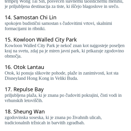
tempelj Wong Tai Sin, posvečen slavnemu taoističnemu menihu,
je priljubljena destinacija za tiste, ki iščejo blagoslove in srečo.
14.
Samostan Chi Lin
spokojen budistični samostan s čudovitimi vrtovi, skalnimi
formacijami in ribniki.
15.
Kowloon Walled City Park
Kowloon Walled City Park je nekoč znan kot najgosteje poseljen
kraj na svetu, zdaj pa je miren javni park, ki prikazuje zgodovino
območja.
16.
Otok Lantau
Otok, ki ponuja slikovite pohode, plaže in zanimivosti, kot sta
Disneyland Hong Kong in Veliki Buda.
17.
Repulse Bay
priljubljena plaža, ki je znana po čudoviti pokrajini, čisti vodi in
vrhunskih letoviščih.
18.
Sheung Wan
zgodovinska soseska, ki je znana po živahnih ulicah,
tradicionalnih tržnicah in barvitih zgradbah.