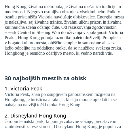
Hong Kong, živahna metropola, je živahna mešanica tradicije in
modernosti. Njegovo osupljivo obzorje z visokimi nebotičniki v
ozadju pristanišča Victoria navdušuje obiskovalce. Energija mesta
je nalezljiva, saj živahne tržnice, živahni ulični prizori in živahna
kulinarična scena očarajo čute. Od raziskovanja zgodovinskih
sosesk Central in Sheung Wan do uživanja v spokojnosti Victoria
Peaka, Hong Kong ponuja raznoliko paleto doživetij. Potopite se
v bogato kulturo mesta, obiščite templje in samostane ali se z
ladjo odpeljite na oddaljene otoke, da se naužijete svežega zraka.
Hongkong je resnično očarljivo mesto, ki vedno naredi vtis.
30 najboljših mestih za obisk
1.
Victoria Peak
Victoria Peak, znan po osupljivem panoramskem razgledu na
Hongkong, je turistična atrakcija, ki si jo morate ogledati in se
nahaja na najvišji točki otoka Hong Kong.
2.
Disneyland Hong Kong
čarobni tematski park, ki ponuja zabavne vožnje, predstave in
zanimivosti za vse starosti, Disneyland Hong Kong je popoln za