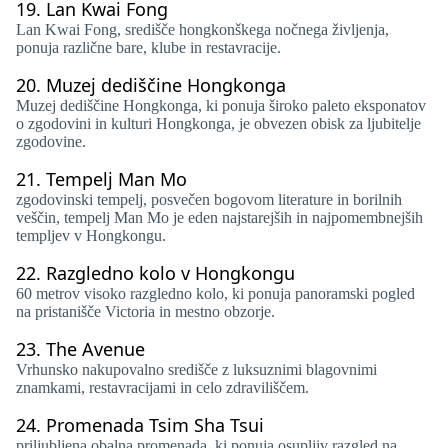
19.
Lan Kwai Fong
Lan Kwai Fong, središče hongkonškega nočnega življenja,
ponuja različne bare, klube in restavracije.
20.
Muzej dediščine Hongkonga
Muzej dediščine Hongkonga, ki ponuja široko paleto eksponatov
o zgodovini in kulturi Hongkonga, je obvezen obisk za ljubitelje
zgodovine.
21.
Tempelj Man Mo
zgodovinski tempelj, posvečen bogovom literature in borilnih
veščin, tempelj Man Mo je eden najstarejših in najpomembnejših
templjev v Hongkongu.
22.
Razgledno kolo v Hongkongu
60 metrov visoko razgledno kolo, ki ponuja panoramski pogled
na pristanišče Victoria in mestno obzorje.
23.
The Avenue
Vrhunsko nakupovalno središče z luksuznimi blagovnimi
znamkami, restavracijami in celo zdraviliščem.
24.
Promenada Tsim Sha Tsui
priljubljena obalna promenada, ki ponuja osupljiv razgled na