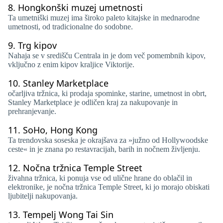
8.
Hongkonški muzej umetnosti
Ta umetniški muzej ima široko paleto kitajske in mednarodne
umetnosti, od tradicionalne do sodobne.
9.
Trg kipov
Nahaja se v središču Centrala in je dom več pomembnih kipov,
vključno z enim kipov kraljice Viktorije.
10.
Stanley Marketplace
očarljiva tržnica, ki prodaja spominke, starine, umetnost in obrt,
Stanley Marketplace je odličen kraj za nakupovanje in
prehranjevanje.
11.
SoHo, Hong Kong
Ta trendovska soseska je okrajšava za »južno od Hollywoodske
ceste« in je znana po restavracijah, barih in nočnem življenju.
12.
Nočna tržnica Temple Street
živahna tržnica, ki ponuja vse od ulične hrane do oblačil in
elektronike, je nočna tržnica Temple Street, ki jo morajo obiskati
ljubitelji nakupovanja.
13.
Tempelj Wong Tai Sin