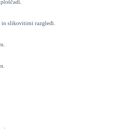
 ploščadi.
 ​​slikovitimi razgledi.
om.
n.