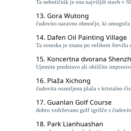
Ta nebotičnik je ena najvišjih stavb v 
13.
Gora Wutong
čudovito naravno območje, ki omogoča od
14.
Dafen Oil Painting Village
Ta soseska je znana po velikem številu u
15.
Koncertna dvorana Shenz
Ujemite predstavo ali obiščite impresiv
16.
Plaža Xichong
čudovita osamljena plaža s kristalno č
17.
Guanlan Golf Course
dobro vzdrževano golf igrišče s čudovit
18.
Park Lianhuashan