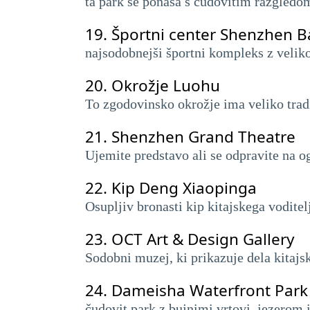
ta park se ponaša s čudovitim razgledo
19.
Športni center Shenzhen B
najsodobnejši športni kompleks z veliko 
20.
Okrožje Luohu
To zgodovinsko okrožje ima veliko tradic
21.
Shenzhen Grand Theatre
Ujemite predstavo ali se odpravite na o
22.
Kip Deng Xiaopinga
Osupljiv bronasti kip kitajskega voditel
23.
OCT Art & Design Gallery
Sodobni muzej, ki prikazuje dela kitaj
24.
Dameisha Waterfront Park
čudovit park z bujnimi vrtovi, jezerom 