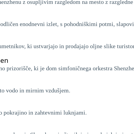
Shenzhenu z osupljivim razgledom na mesto z razgledne
ličen enodnevni izlet, s pohodniškimi potmi, slapovi in
metnikov, ki ustvarjajo in prodajajo oljne slike turist
hen
no prizorišče, ki je dom simfoničnega orkestra Shenzhe
isto vodo in mirnim vzdušjem.
o pokrajino in zahtevnimi luknjami.