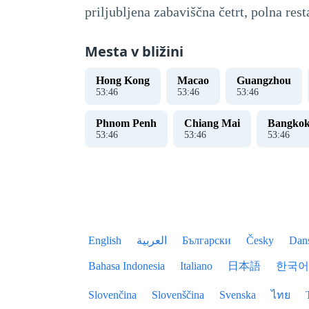
priljubljena zabaviščna četrt, polna res
Mesta v bližini
Hong Kong
Macao
Guangzhou
53
:
47
53
:
47
53
:
47
Phnom Penh
Chiang Mai
Bangko
53
:
47
53
:
47
53
:
47
English
العربية
Български
Česky
Dan
Bahasa Indonesia
Italiano
日本語
한국어
Slovenčina
Slovenščina
Svenska
ไทย