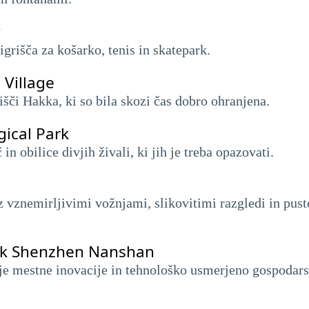
grišča za košarko, tenis in skatepark.
 Village
išči Hakka, ki so bila skozi čas dobro ohranjena.
ical Park
n obilice divjih živali, ki jih je treba opazovati.
 vznemirljivimi vožnjami, slikovitimi razgledi in pust
rk Shenzhen Nanshan
je mestne inovacije in tehnološko usmerjeno gospodars