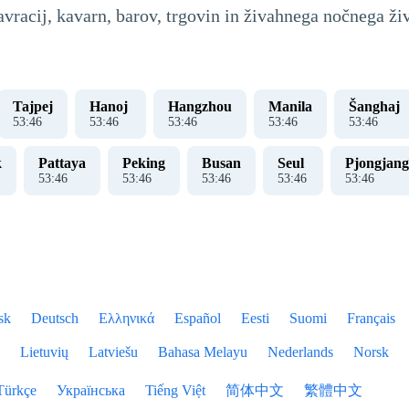
tavracij, kavarn, barov, trgovin in živahnega nočnega živ
Tajpej
Hanoj ​​
Hangzhou
Manila
Šanghaj
53
:
47
53
:
47
53
:
47
53
:
47
53
:
47
k
Pattaya
Peking
Busan
Seul
Pjongjang
53
:
47
53
:
47
53
:
47
53
:
47
53
:
47
sk
Deutsch
Ελληνικά
Español
Eesti
Suomi
Français
Lietuvių
Latviešu
Bahasa Melayu
Nederlands
Norsk
Türkçe
Українська
Tiếng Việt
简体中文
繁體中文