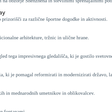
m na obzorje Shenzhena in številnimi sprehajalnimi pot
ay
prizorišči za različne športne dogodke in aktivnosti.
ionalne arhitekture, tržnic in ulične hrane.
gled tega impresivnega gledališča, ki je gostilo svetov
ja, ki je pomagal reformirati in modernizirati državo, 
skih in mednarodnih umetnikov in oblikovalcev.
in fontanami.