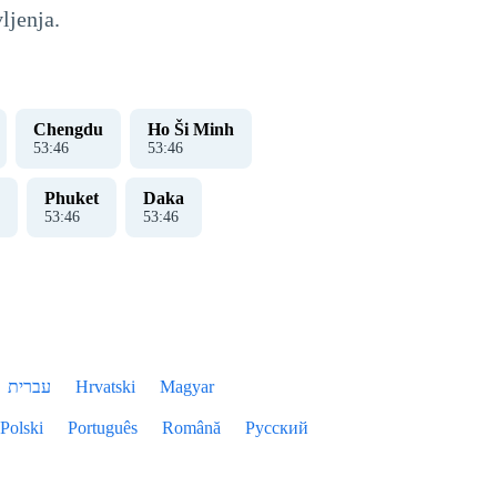
ljenja.
Chengdu
Ho Ši Minh
53
:
47
53
:
47
Phuket
Daka
53
:
47
53
:
47
עברית
Hrvatski
Magyar
Polski
Português
Română
Русский