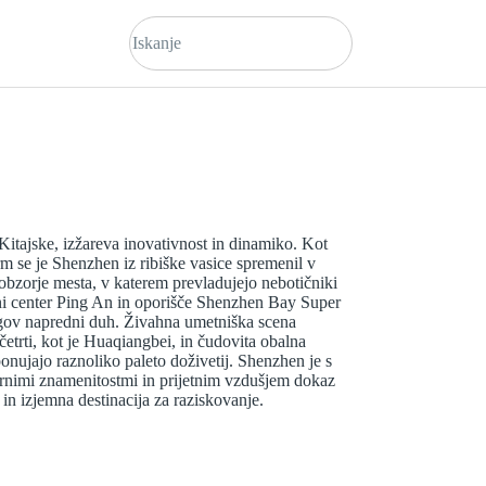
itajske, izžareva inovativnost in dinamiko. Kot
rm se je Shenzhen iz ribiške vasice spremenil v
obzorje mesta, v katerem prevladujejo nebotičniki
čni center Ping An in oporišče Shenzhen Bay Super
gov napredni duh. Živahna umetniška scena
trti, kot je Huaqiangbei, in čudovita obalna
onujajo raznoliko paleto doživetij. Shenzhen je s
rnimi znamenitostmi in prijetnim vzdušjem dokaz
in izjemna destinacija za raziskovanje.