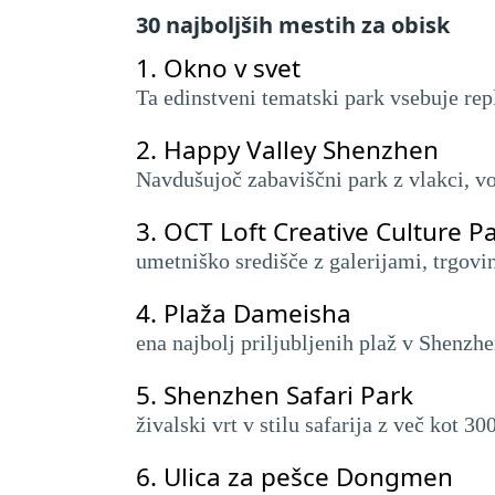
30 najboljših mestih za obisk
1.
Okno v svet
Ta edinstveni tematski park vsebuje rep
2.
Happy Valley Shenzhen
Navdušujoč zabaviščni park z vlakci, v
3.
OCT Loft Creative Culture P
umetniško središče z galerijami, trgov
4.
Plaža Dameisha
ena najbolj priljubljenih plaž v Shenz
5.
Shenzhen Safari Park
živalski vrt v stilu safarija z več kot 30
6.
Ulica za pešce Dongmen