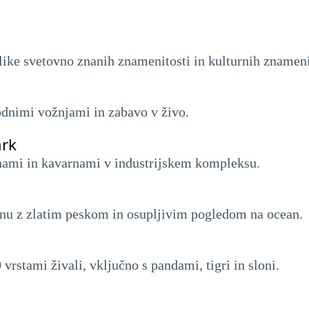
like svetovno znanih znamenitosti in kulturnih znameni
odnimi vožnjami in zabavo v živo.
ark
inami in kavarnami v industrijskem kompleksu.
henu z zlatim peskom in osupljivim pogledom na ocean.
0 vrstami živali, vključno s pandami, tigri in sloni.