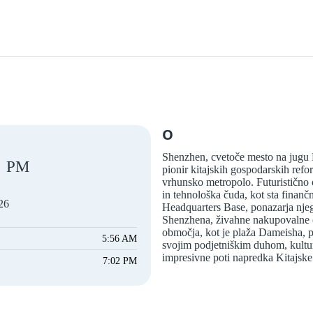
O
Shenzhen, cvetoče mesto na jugu K
PM
pionir kitajskih gospodarskih refo
vrhunsko metropolo. Futuristično 
in tehnološka čuda, kot sta finan
026
Headquarters Base, ponazarja nje
Shenzhena, živahne nakupovalne če
območja, kot je plaža Dameisha, p
5:56 AM
svojim podjetniškim duhom, kultu
impresivne poti napredka Kitajske 
7:02 PM