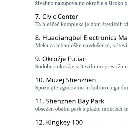
živahno nakupovalno okrožje s široko p
7.
Civic Center
Ta bleščeč kompleks je dom številnih v
8.
Huaqiangbei Electronics Ma
Meka za tehnološke navdušence, s števi
9.
Okrožje Futian
Sodobno okrožje s številnimi prestižni
10.
Muzej Shenzhen
Spoznajte zgodovino in kulturo tega d
11.
Shenzhen Bay Park
obsežen obalni park s plažo, mokrišči in
12.
Kingkey 100