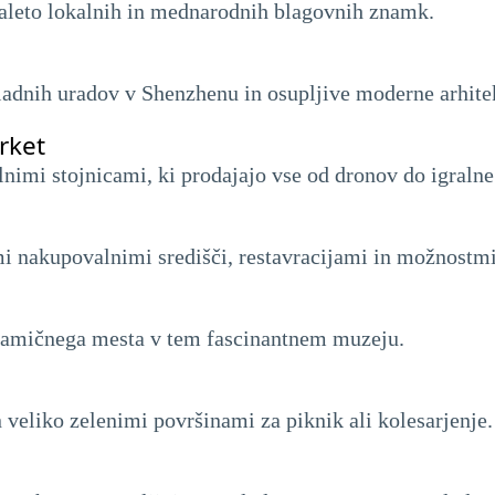
aleto lokalnih in mednarodnih blagovnih znamk.
ladnih uradov v Shenzhenu in osupljive moderne arhite
rket
lnimi stojnicami, ki prodajajo vse od dronov do igraln
mi nakupovalnimi središči, restavracijami in možnostmi
inamičnega mesta v tem fascinantnem muzeju.
 veliko zelenimi površinami za piknik ali kolesarjenje.