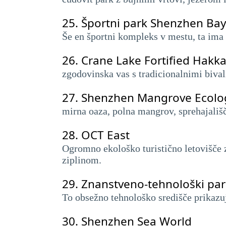
25.
Športni park Shenzhen Bay
Še en športni kompleks v mestu, ta ima i
26.
Crane Lake Fortified Hakka
zgodovinska vas s tradicionalnimi bival
27.
Shenzhen Mangrove Ecolog
mirna oaza, polna mangrov, sprehajališč i
28.
OCT East
Ogromno ekološko turistično letovišče z
ziplinom.
29.
Znanstveno-tehnološki pa
To obsežno tehnološko središče prikazu
30.
Shenzhen Sea World