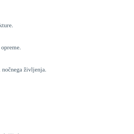
kture.
e opreme.
 nočnega življenja.