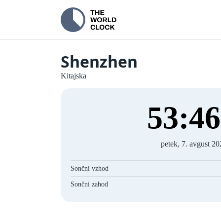
Shenzhen
Kitajska
53
:
47
petek, 7. avgust 2
Sončni vzhod
Sončni zahod