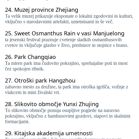
24.
Muzej province Zhejiang
Ta velik muzej prikazuje eksponate o lokalni zgodovini in kulturi,
vključno s starodavnimi artefakti, umetninami in še več.
25.
Sweet Osmanthus Rain v vasi Manjuelong
ta jesenski festival praznuje cvetenje sladkih osmanthusovih
cvetov in vključuje glasbo v živo, predstave in stojnice s hrano.
26.
Park Changqiao
Ta miren park ima čudovito pokrajino, sprehajalne poti in most
čez spokojen ribnik.
27.
Otroški park Hangzhou
zabavno mesto za družine, ta park ima otroška igrišča, vožnje z
vlakcem in mini živalski vrt.
28.
Slikovito območje Yunxi Zhujing
To slikovito območje ponuja osupljive poglede na naravno
pokrajino, vključno z bambusovimi gozdovi, slapovi in ​​skalnimi
formacijami.
29.
Kitajska akademija umetnosti