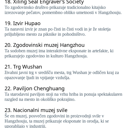
18.
Xiling Seal Engraver's Society
To zgodovinsko društvo prikazuje tradicionalno kitajsko
izrezovanje pečatov, pomembno obliko umetnosti v Hangzhouju.
19.
Izvir Hupao
Ta naravni izvir je znan po čisti in čisti vodi in je že stoletja
priljubljeno mesto za piknike in pohodništvo.
20.
Zgodovinski muzej Hangzhou
Ta sodoben muzej ima interaktivne eksponate in artefakte, ki
prikazujejo zgodovino in kulturo Hangzhouja.
21.
Trg Wushan
živahni javni trg v središču mesta, trg Wushan je odličen kraj za
opazovanje ljudi in vpijanje vzdušja.
22.
Paviljon Chenghuang
Ta starodavni paviljon stoji na vrhu hriba in ponuja spektakularen
razgled na mesto in okoliško pokrajino.
23.
Nacionalni muzej svile
Še en muzej, posvečen zgodovini in proizvodnji svile v
Hangzhouju, ta muzej prikazuje eksponate in orodja, ki se
uporabljajo v industriji.