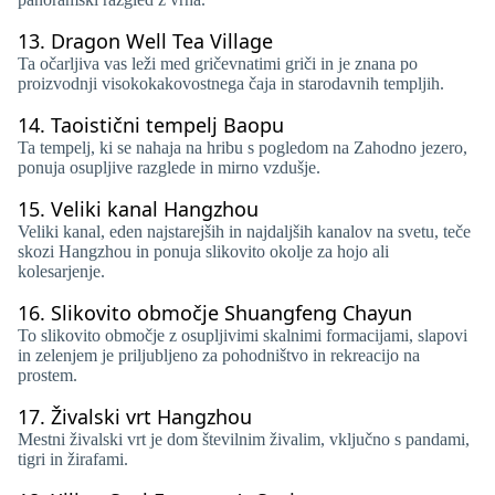
13.
Dragon Well Tea Village
Ta očarljiva vas leži med gričevnatimi griči in je znana po
proizvodnji visokokakovostnega čaja in starodavnih templjih.
14.
Taoistični tempelj Baopu
Ta tempelj, ki se nahaja na hribu s pogledom na Zahodno jezero,
ponuja osupljive razglede in mirno vzdušje.
15.
Veliki kanal Hangzhou
Veliki kanal, eden najstarejših in najdaljših kanalov na svetu, teče
skozi Hangzhou in ponuja slikovito okolje za hojo ali
kolesarjenje.
16.
Slikovito območje Shuangfeng Chayun
To slikovito območje z osupljivimi skalnimi formacijami, slapovi
in ​​zelenjem je priljubljeno za pohodništvo in rekreacijo na
prostem.
17.
Živalski vrt Hangzhou
Mestni živalski vrt je dom številnim živalim, vključno s pandami,
tigri in žirafami.