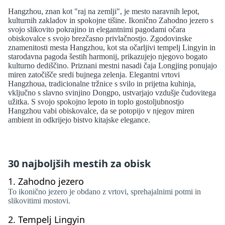
Hangzhou, znan kot "raj na zemlji", je mesto naravnih lepot,
kulturnih zakladov in spokojne tišine. Ikonično Zahodno jezero s
svojo slikovito pokrajino in elegantnimi pagodami očara
obiskovalce s svojo brezčasno privlačnostjo. Zgodovinske
znamenitosti mesta Hangzhou, kot sta očarljivi tempelj Lingyin in
starodavna pagoda šestih harmonij, prikazujejo njegovo bogato
kulturno dediščino. Priznani mestni nasadi čaja Longjing ponujajo
miren zatočišče sredi bujnega zelenja. Elegantni vrtovi
Hangzhoua, tradicionalne tržnice s svilo in prijetna kuhinja,
vključno s slavno svinjino Dongpo, ustvarjajo vzdušje čudovitega
užitka. S svojo spokojno lepoto in toplo gostoljubnostjo
Hangzhou vabi obiskovalce, da se potopijo v njegov miren
ambient in odkrijejo bistvo kitajske elegance.
30 najboljših mestih za obisk
1.
Zahodno jezero
To ikonično jezero je obdano z vrtovi, sprehajalnimi potmi in
slikovitimi mostovi.
2.
Tempelj Lingyin