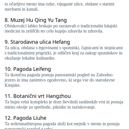
to očarljivo mesto ima ozke, vijugaste ulice, obdane s starimi
stavbami in kanali.
8.
Muzej Hu Qing Yu Tang
Obiskovalci lahko brskajo po razstavah o tradicionalni kitajski
medicini in zeliščih ter celo kupijo zdravila in zdravila.
9.
Starodavna ulica Hefang
Ta ulica, obdana s trgovinami s spominki, čajnicami in stojnicami
s tradicionalnimi prigrizki, je odličen kraj za nakup spominkov in
okušanje lokalne kulinarike.
10.
Pagoda Leifeng
Ta ikonična pagoda ponuja panoramski pogled na Zahodno
jezero in ima zanimivo zgodovino, ki sega vse do starodavne
Kitajske.
11.
Botanični vrt Hangzhou
Ta bujni vrtni kompleks je dom številnih rastlinskih vrst in ponuja
mirno okolje za sprehode, piknike in raziskovanje.
12.
Pagoda Liuhe
Ta sedemnadstropna pagoda služi kot mejnik v mestu in ponuja
panoramski razgled z vrha.