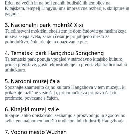
Eden največjih in najbolj znanih budističnih templjev na
Kitajskem, tempelj Lingyin, ima impresivne rezbarije, skulpture in
pagode.
3.
Nacionalni park mokrišč Xixi
Ta edinstveni mokrišni ekosistem je dom čudovitega rastlinskega
in živalskega sveta, zaradi česar je priljubljeno mesto za
pohodništvo, čolnarjenje in opazovanje ptic.
4.
Tematski park Hangzhou Songcheng
Ta tematski park ponuja vpogled v starodavno kitajsko kulturo,
prireja predstave, gosti rekonstrukcije in predstavlja tradicionalno
arhitekturo.
5.
Narodni muzej čaja
Spoznajte znamenito čajno kulturo Hangzhova v tem muzeju, ki
prikazuje različne vrste čaja, pripomočke za pripravo čaja in
predmete, povezane s čajem.
6.
Kitajski muzej svile
tukaj se lahko obiskovalci seznanijo s proizvodnjo in zgodovino
svile, ene najpomembnejših tradicionalnih industrij Hangzhouja.
7.
Vodno mesto Wuzhen