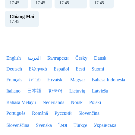
17
:
46
17
:
46
17
:
46
17
:
46
Chiang Mai
17
:
46
English
العربية
Български
Česky
Dansk
Deutsch
Ελληνικά
Español
Eesti
Suomi
Français
עברית
Hrvatski
Magyar
Bahasa Indonesia
Italiano
日本語
한국어
Lietuvių
Latviešu
Bahasa Melayu
Nederlands
Norsk
Polski
Português
Română
Русский
Slovenčina
Slovenščina
Svenska
ไทย
Türkçe
Українська