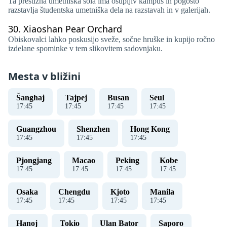
Ta prestižna umetniška šola ima osupljiv kampus in pogosto
razstavlja študentska umetniška dela na razstavah in v galerijah.
30.
Xiaoshan Pear Orchard
Obiskovalci lahko poskusijo sveže, sočne hruške in kupijo ročno
izdelane spominke v tem slikovitem sadovnjaku.
Mesta v bližini
Šanghaj
Tajpej
Busan
Seul
17
:
46
17
:
46
17
:
46
17
:
46
Guangzhou
Shenzhen
Hong Kong
17
:
46
17
:
46
17
:
46
Pjongjang
Macao
Peking
Kobe
17
:
46
17
:
46
17
:
46
17
:
46
Osaka
Chengdu
Kjoto
Manila
17
:
46
17
:
46
17
:
46
17
:
46
Hanoj ​​
Tokio
Ulan Bator
Saporo