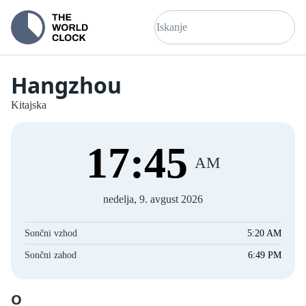
Hangzhou
Kitajska
17
:
46
AM
nedelja, 9. avgust 2026
Sončni vzhod
5:20 AM
Sončni zahod
6:49 PM
O