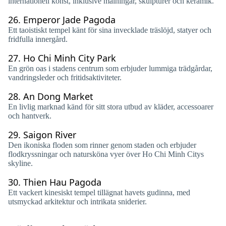
internationell konst, inklusive målningar, skulpturer och keramik.
26.
Emperor Jade Pagoda
Ett taoistiskt tempel känt för sina invecklade träslöjd, statyer och
fridfulla innergård.
27.
Ho Chi Minh City Park
En grön oas i stadens centrum som erbjuder lummiga trädgårdar,
vandringsleder och fritidsaktiviteter.
28.
An Dong Market
En livlig marknad känd för sitt stora utbud av kläder, accessoarer
och hantverk.
29.
Saigon River
Den ikoniska floden som rinner genom staden och erbjuder
flodkryssningar och natursköna vyer över Ho Chi Minh Citys
skyline.
30.
Thien Hau Pagoda
Ett vackert kinesiskt tempel tillägnat havets gudinna, med
utsmyckad arkitektur och intrikata sniderier.