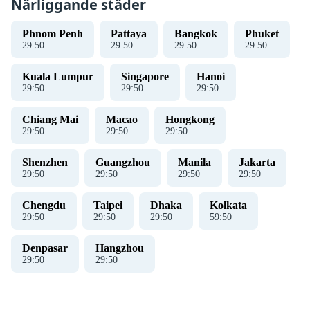
Närliggande städer
Phnom Penh
Pattaya
Bangkok
Phuket
29
:
51
29
:
51
29
:
51
29
:
51
Kuala Lumpur
Singapore
Hanoi
29
:
51
29
:
51
29
:
51
Chiang Mai
Macao
Hongkong
29
:
51
29
:
51
29
:
51
Shenzhen
Guangzhou
Manila
Jakarta
29
:
51
29
:
51
29
:
51
29
:
51
Chengdu
Taipei
Dhaka
Kolkata
29
:
51
29
:
51
29
:
51
59
:
51
Denpasar
Hangzhou
29
:
51
29
:
51