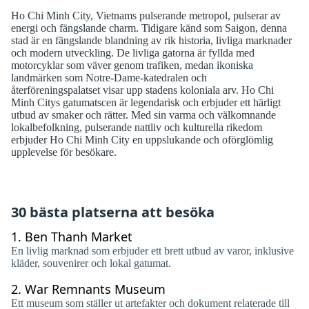
Ho Chi Minh City, Vietnams pulserande metropol, pulserar av
energi och fängslande charm. Tidigare känd som Saigon, denna
stad är en fängslande blandning av rik historia, livliga marknader
och modern utveckling. De livliga gatorna är fyllda med
motorcyklar som väver genom trafiken, medan ikoniska
landmärken som Notre-Dame-katedralen och
återföreningspalatset visar upp stadens koloniala arv. Ho Chi
Minh Citys gatumatscen är legendarisk och erbjuder ett härligt
utbud av smaker och rätter. Med sin varma och välkomnande
lokalbefolkning, pulserande nattliv och kulturella rikedom
erbjuder Ho Chi Minh City en uppslukande och oförglömlig
upplevelse för besökare.
30 bästa platserna att besöka
1.
Ben Thanh Market
En livlig marknad som erbjuder ett brett utbud av varor, inklusive
kläder, souvenirer och lokal gatumat.
2.
War Remnants Museum
Ett museum som ställer ut artefakter och dokument relaterade till