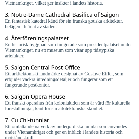
Vietnamkriget, vilket ger insikter i landets historia.
3.
Notre-Dame Cathedral Basilica of Saigon
En fantastisk katedral känd för sin franska gotiska arkitektur,
belägen i hjärtat av staden.
4.
Återföreningspalatset
En historisk byggnad som fungerade som presidentpalatset under
Vietnamkriget, nu ett museum som visar upp tidstypiska
artefakter.
5.
Saigon Central Post Office
Ett arkitektoniskt landmärke designat av Gustave Eiffel, som
erbjuder vackra inredningsdetaljer och fungerar som ett
fungerande postkontor.
6.
Saigon Opera House
Ett franskt operahus från kolonialtiden som är värd för kulturella
föreställningar, känt för sin arkitektoniska skönhet.
7.
Cu Chi-tunnlar
Ett omfattande nätverk av underjordiska tunnlar som användes
under Vietnamkriget och ger en inblick i landets historia och
motståndskraft.