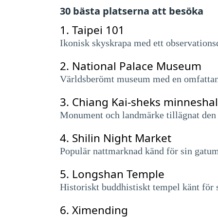
30 bästa platserna att besöka
1.
Taipei 101
Ikonisk skyskrapa med ett observations
2.
National Palace Museum
Världsberömt museum med en omfattande 
3.
Chiang Kai-sheks minneshal
Monument och landmärke tillägnat den t
4.
Shilin Night Market
Populär nattmarknad känd för sin gatuma
5.
Longshan Temple
Historiskt buddhistiskt tempel känt för 
6.
Ximending