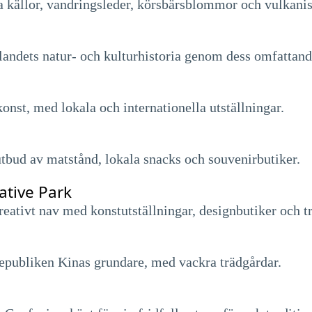
a källor, vandringsleder, körsbärsblommor och vulkani
andets natur- och kulturhistoria genom dess omfattande
st, med lokala och internationella utställningar.
utbud av matstånd, lokala snacks och souvenirbutiker.
ative Park
reativt nav med konstutställningar, designbutiker och t
Republiken Kinas grundare, med vackra trädgårdar.