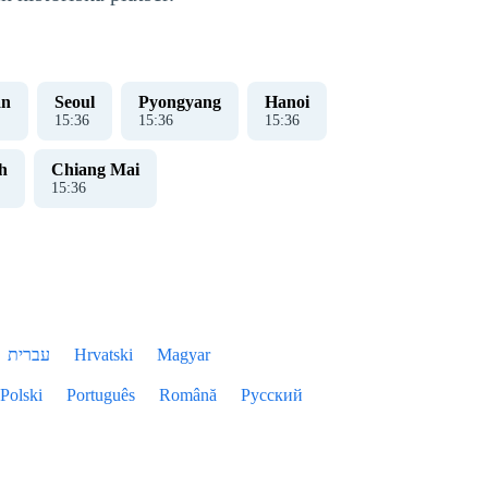
an
Seoul
Pyongyang
Hanoi
15
:
37
15
:
37
15
:
37
h
Chiang Mai
15
:
37
עברית
Hrvatski
Magyar
Polski
Português
Română
Русский