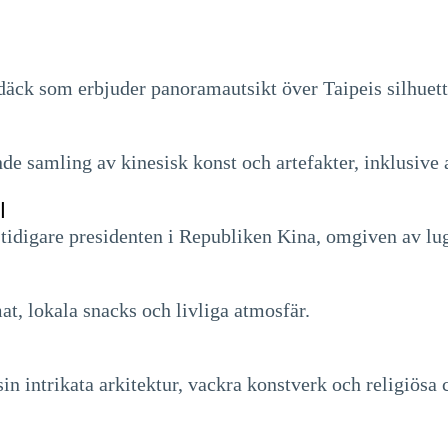
däck som erbjuder panoramautsikt över Taipeis silhue
samling av kinesisk konst och artefakter, inklusive a
l
idigare presidenten i Republiken Kina, omgiven av lug
t, lokala snacks och livliga atmosfär.
sin intrikata arkitektur, vackra konstverk och religiösa