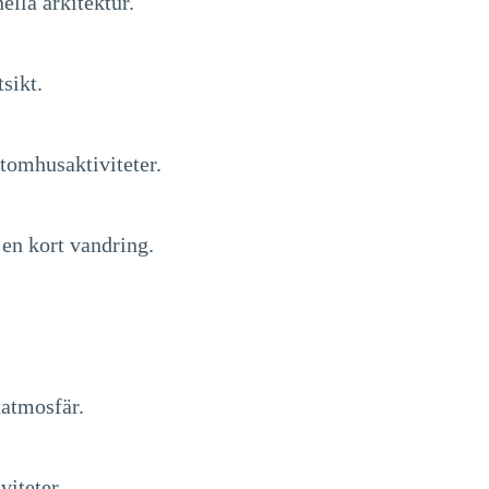
ella arkitektur.
sikt.
tomhusaktiviteter.
 en kort vandring.
tatmosfär.
viteter.