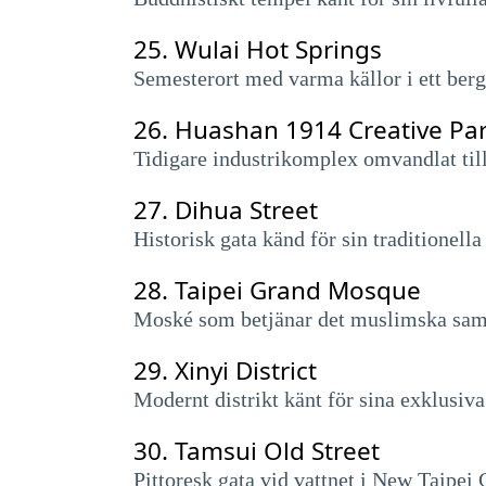
25.
Wulai Hot Springs
Semesterort med varma källor i ett ber
26.
Huashan 1914 Creative Pa
Tidigare industrikomplex omvandlat till
27.
Dihua Street
Historisk gata känd för sin traditionel
28.
Taipei Grand Mosque
Moské som betjänar det muslimska samhäl
29.
Xinyi District
Modernt distrikt känt för sina exklusiva
30.
Tamsui Old Street
Pittoresk gata vid vattnet i New Taipei 