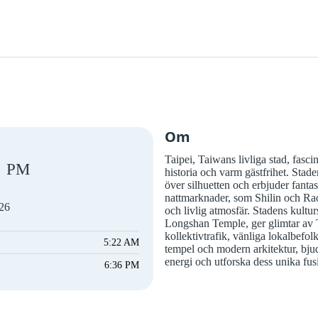
Om
Taipei, Taiwans livliga stad, fasc
PM
historia och varm gästfrihet. Stad
över silhuetten och erbjuder fantas
nattmarknader, som Shilin och Rao
026
och livlig atmosfär. Stadens kultu
Longshan Temple, ger glimtar av T
kollektivtrafik, vänliga lokalbefol
5:22 AM
tempel och modern arkitektur, bju
energi och utforska dess unika fus
6:36 PM