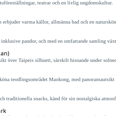
tuföreställningar, teatrar och en livlig ungdomskultur.
 erbjuder varma källor, allmänna bad och en naturskön
, inklusive pandor, och med en omfattande samling växt
han)
t över Taipeis silhuett, särskilt hisnande under soln
rsköna teodlingsområdet Maokong, med panoramautsikt 
och traditionella snacks, känd för sin nostalgiska atmosf
ark