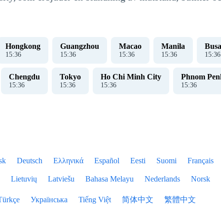
Hongkong
Guangzhou
Macao
Manila
Bus
15
:
37
15
:
37
15
:
37
15
:
37
15
:
37
Chengdu
Tokyo
Ho Chi Minh City
Phnom Pen
15
:
37
15
:
37
15
:
37
15
:
37
sk
Deutsch
Ελληνικά
Español
Eesti
Suomi
Français
Lietuvių
Latviešu
Bahasa Melayu
Nederlands
Norsk
Türkçe
Українська
Tiếng Việt
简体中文
繁體中文