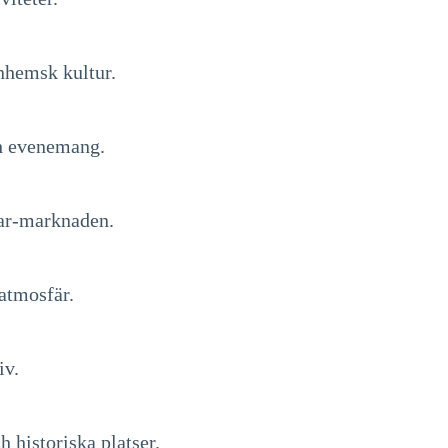
nhemsk kultur.
ch evenemang.
ear-marknaden.
atmosfär.
iv.
 historiska platser.