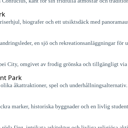
 Confucius, känt för sin fridfulla atmosfär och tradition
rk
serhjul, biografer och ett utsiktsdäck med panoramaut
ndringsleder, en sjö och rekreationsanläggningar för u
ei City, omgivet av frodig grönska och tillgängligt via
nt Park
ika åkattraktioner, spel och underhållningsalternativ.
ckra marker, historiska byggnader och en livlig studen
röda färg, intrikata arkitektur och livliga religiösa akti