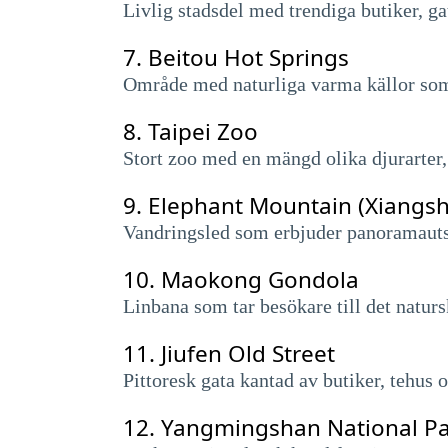
Livlig stadsdel med trendiga butiker, ga
7.
Beitou Hot Springs
Område med naturliga varma källor som
8.
Taipei Zoo
Stort zoo med en mängd olika djurarter
9.
Elephant Mountain (Xiangs
Vandringsled som erbjuder panoramautsik
10.
Maokong Gondola
Linbana som tar besökare till det natu
11.
Jiufen Old Street
Pittoresk gata kantad av butiker, tehus 
12.
Yangmingshan National P