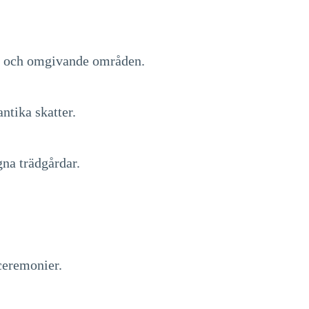
tt och omgivande områden.
ntika skatter.
na trädgårdar.
 ceremonier.