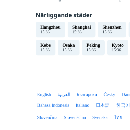
Närliggande städer
Hangzhou
Shanghai
Shenzhen
15
:
37
15
:
37
15
:
37
Kobe
Osaka
Peking
Kyoto
15
:
37
15
:
37
15
:
37
15
:
37
English
العربية
Български
Česky
Dan
Bahasa Indonesia
Italiano
日本語
한국어
Slovenčina
Slovenščina
Svenska
ไทย