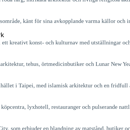
gsområde, känt för sina avkopplande varma källor och i
rk
 ett kreativt konst- och kulturnav med utställningar o
la arkitektur, tehus, örtmedicinbutiker och Lunar New Y
let i Taipei, med islamisk arkitektur och en fridfull 
 köpcentra, lyxhotell, restauranger och pulserande nattl
City, som erbjuder en blandning av matstånd, butiker och