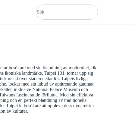
inerar besökare med sin blandning av modernitet, rik
ens ikoniska landmärke, Taipei 101, tornar upp sig
tisk utsikt över staden nedanför. Taipeis livliga
he, lockar med sitt utbud av aptitretande gatumat
rskatter, inklusive National Palace Museum och
aiwans fascinerande förflutna. Med sin effektiva
kning och en perfekt blandning av traditionella
der Taipei in besökare att uppleva dess dynamiska
ion av kulturer.