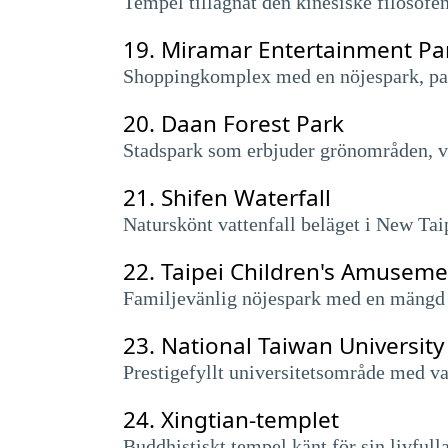
Tempel tillägnat den kinesiske filosofen
19.
Miramar Entertainment Pa
Shoppingkomplex med en nöjespark, pari
20.
Daan Forest Park
Stadspark som erbjuder grönområden, va
21.
Shifen Waterfall
Naturskönt vattenfall beläget i New Taip
22.
Taipei Children's Amuseme
Familjevänlig nöjespark med en mängd ol
23.
National Taiwan University
Prestigefyllt universitetsområde med va
24.
Xingtian-templet
Buddhistiskt tempel känt för sin livfulla 