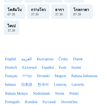
โคลัมโบ
กว่างโจว
ธากา
โกลกาตา
07
:
40
37
:
40
37
:
40
07
:
40
ไทเป
37
:
40
English
العربية
Български
Česky
Dansk
Deutsch
Ελληνικά
Español
Eesti
Suomi
Français
עברית
Hrvatski
Magyar
Bahasa Indonesia
Italiano
日本語
한국어
Lietuvių
Latviešu
Bahasa Melayu
Nederlands
Norsk
Polski
Português
Română
Русский
Slovenčina