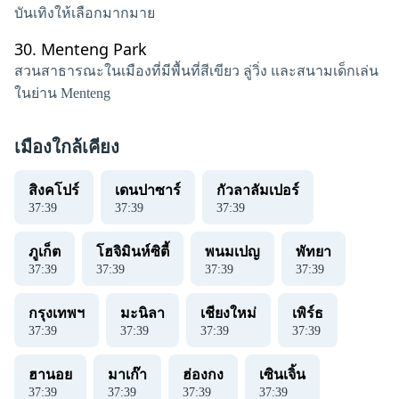
บันเทิงให้เลือกมากมาย
30.
Menteng Park
สวนสาธารณะในเมืองที่มีพื้นที่สีเขียว ลู่วิ่ง และสนามเด็กเล่น
ในย่าน Menteng
เมืองใกล้เคียง
สิงคโปร์
เดนปาซาร์
กัวลาลัมเปอร์
37
:
40
37
:
40
37
:
40
ภูเก็ต
โฮจิมินห์ซิตี้
พนมเปญ
พัทยา
37
:
40
37
:
40
37
:
40
37
:
40
กรุงเทพฯ
มะนิลา
เชียงใหม่
เพิร์ธ
37
:
40
37
:
40
37
:
40
37
:
40
ฮานอย
มาเก๊า
ฮ่องกง
เซินเจิ้น
37
:
40
37
:
40
37
:
40
37
:
40