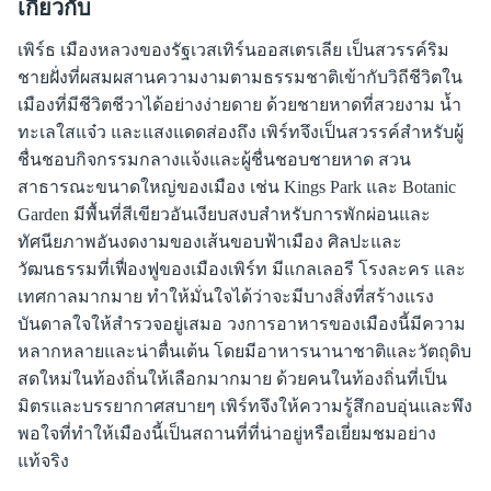
เกี่ยวกับ
เพิร์ธ เมืองหลวงของรัฐเวสเทิร์นออสเตรเลีย เป็นสวรรค์ริม
ชายฝั่งที่ผสมผสานความงามตามธรรมชาติเข้ากับวิถีชีวิตใน
เมืองที่มีชีวิตชีวาได้อย่างง่ายดาย ด้วยชายหาดที่สวยงาม น้ำ
ทะเลใสแจ๋ว และแสงแดดส่องถึง เพิร์ทจึงเป็นสวรรค์สำหรับผู้
ชื่นชอบกิจกรรมกลางแจ้งและผู้ชื่นชอบชายหาด สวน
สาธารณะขนาดใหญ่ของเมือง เช่น Kings Park และ Botanic
Garden มีพื้นที่สีเขียวอันเงียบสงบสำหรับการพักผ่อนและ
ทัศนียภาพอันงดงามของเส้นขอบฟ้าเมือง ศิลปะและ
วัฒนธรรมที่เฟื่องฟูของเมืองเพิร์ท มีแกลเลอรี โรงละคร และ
เทศกาลมากมาย ทำให้มั่นใจได้ว่าจะมีบางสิ่งที่สร้างแรง
บันดาลใจให้สำรวจอยู่เสมอ วงการอาหารของเมืองนี้มีความ
หลากหลายและน่าตื่นเต้น โดยมีอาหารนานาชาติและวัตถุดิบ
สดใหม่ในท้องถิ่นให้เลือกมากมาย ด้วยคนในท้องถิ่นที่เป็น
มิตรและบรรยากาศสบายๆ เพิร์ทจึงให้ความรู้สึกอบอุ่นและพึง
พอใจที่ทำให้เมืองนี้เป็นสถานที่ที่น่าอยู่หรือเยี่ยมชมอย่าง
แท้จริง