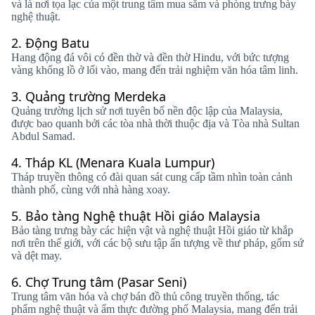
và là nơi tọa lạc của một trung tâm mua sắm và phòng trưng bày
nghệ thuật.
2.
Động Batu
Hang động đá vôi có đền thờ và đền thờ Hindu, với bức tượng
vàng khổng lồ ở lối vào, mang đến trải nghiệm văn hóa tâm linh.
3.
Quảng trường Merdeka
Quảng trường lịch sử nơi tuyên bố nền độc lập của Malaysia,
được bao quanh bởi các tòa nhà thời thuộc địa và Tòa nhà Sultan
Abdul Samad.
4.
Tháp KL (Menara Kuala Lumpur)
Tháp truyền thông có đài quan sát cung cấp tầm nhìn toàn cảnh
thành phố, cùng với nhà hàng xoay.
5.
Bảo tàng Nghệ thuật Hồi giáo Malaysia
Bảo tàng trưng bày các hiện vật và nghệ thuật Hồi giáo từ khắp
nơi trên thế giới, với các bộ sưu tập ấn tượng về thư pháp, gốm sứ
và dệt may.
6.
Chợ Trung tâm (Pasar Seni)
Trung tâm văn hóa và chợ bán đồ thủ công truyền thống, tác
phẩm nghệ thuật và ẩm thực đường phố Malaysia, mang đến trải