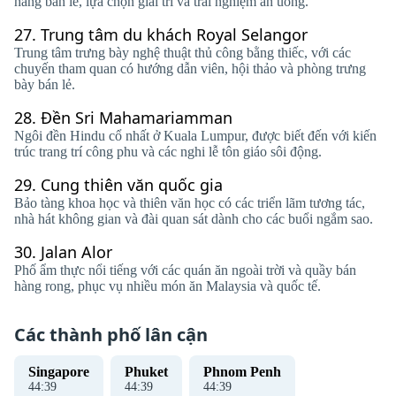
hàng bán lẻ, lựa chọn giải trí và trải nghiệm ăn uống.
27.
Trung tâm du khách Royal Selangor
Trung tâm trưng bày nghệ thuật thủ công bằng thiếc, với các
chuyến tham quan có hướng dẫn viên, hội thảo và phòng trưng
bày bán lẻ.
28.
Đền Sri Mahamariamman
Ngôi đền Hindu cổ nhất ở Kuala Lumpur, được biết đến với kiến ​​
trúc trang trí công phu và các nghi lễ tôn giáo sôi động.
29.
Cung thiên văn quốc gia
Bảo tàng khoa học và thiên văn học có các triển lãm tương tác,
nhà hát không gian và đài quan sát dành cho các buổi ngắm sao.
30.
Jalan Alor
Phố ẩm thực nổi tiếng với các quán ăn ngoài trời và quầy bán
hàng rong, phục vụ nhiều món ăn Malaysia và quốc tế.
Các thành phố lân cận
Singapore
Phuket
Phnom Penh
44
:
39
44
:
39
44
:
39