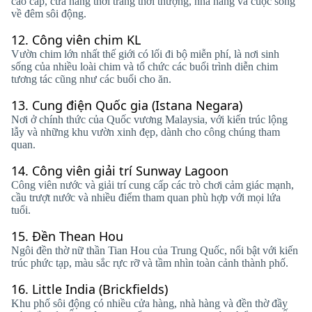
cao cấp, cửa hàng thời trang thời thượng, nhà hàng và cuộc sống
về đêm sôi động.
12.
Công viên chim KL
Vườn chim lớn nhất thế giới có lối đi bộ miễn phí, là nơi sinh
sống của nhiều loài chim và tổ chức các buổi trình diễn chim
tương tác cũng như các buổi cho ăn.
13.
Cung điện Quốc gia (Istana Negara)
Nơi ở chính thức của Quốc vương Malaysia, với kiến ​​trúc lộng
lẫy và những khu vườn xinh đẹp, dành cho công chúng tham
quan.
14.
Công viên giải trí Sunway Lagoon
Công viên nước và giải trí cung cấp các trò chơi cảm giác mạnh,
cầu trượt nước và nhiều điểm tham quan phù hợp với mọi lứa
tuổi.
15.
Đền Thean Hou
Ngôi đền thờ nữ thần Tian Hou của Trung Quốc, nổi bật với kiến ​​
trúc phức tạp, màu sắc rực rỡ và tầm nhìn toàn cảnh thành phố.
16.
Little India (Brickfields)
Khu phố sôi động có nhiều cửa hàng, nhà hàng và đền thờ đầy