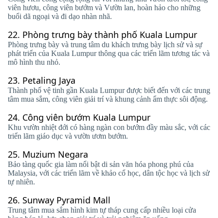
viên hươu, công viên bướm và Vườn lan, hoàn hảo cho những
buổi dã ngoại và đi dạo nhàn nhã.
22.
Phòng trưng bày thành phố Kuala Lumpur
Phòng trưng bày và trung tâm du khách trưng bày lịch sử và sự
phát triển của Kuala Lumpur thông qua các triển lãm tương tác và
mô hình thu nhỏ.
23.
Petaling Jaya
Thành phố vệ tinh gần Kuala Lumpur được biết đến với các trung
tâm mua sắm, công viên giải trí và khung cảnh ẩm thực sôi động.
24.
Công viên bướm Kuala Lumpur
Khu vườn nhiệt đới có hàng ngàn con bướm đầy màu sắc, với các
triển lãm giáo dục và vườn ươm bướm.
25.
Muzium Negara
Bảo tàng quốc gia làm nổi bật di sản văn hóa phong phú của
Malaysia, với các triển lãm về khảo cổ học, dân tộc học và lịch sử
tự nhiên.
26.
Sunway Pyramid Mall
Trung tâm mua sắm hình kim tự tháp cung cấp nhiều loại cửa