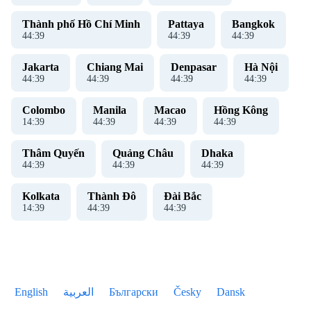
Thành phố Hồ Chí Minh
Pattaya
Bangkok
44
:
39
44
:
39
44
:
39
Jakarta
Chiang Mai
Denpasar
Hà Nội
44
:
39
44
:
39
44
:
39
44
:
39
Colombo
Manila
Macao
Hồng Kông
14
:
39
44
:
39
44
:
39
44
:
39
Thâm Quyến
Quảng Châu
Dhaka
44
:
39
44
:
39
44
:
39
Kolkata
Thành Đô
Đài Bắc
14
:
39
44
:
39
44
:
39
English
العربية
Български
Česky
Dansk