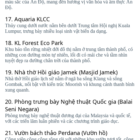
màu sắc của Ấn Độ, mang đến hương vị văn hóa và ẩm thực Ấn
Độ.
17.
Aquaria KLCC
Thủy cung dưới nước nằm bên dưới Trung tâm Hội nghị Kuala
Lumpur, trưng bày nhiều loại sinh vật biển đa dạng.
18.
KL Forest Eco Park
Khu bảo tồn rừng nhiệt đới đô thị nằm ở trung tâm thành phố, có
những con đường mòn tự nhiên, lối đi có mái che và tầm nhìn
tuyệt đẹp ra đường chân trời của thành phố.
19.
Nhà thờ Hồi giáo Jamek (Masjid Jamek)
Nhà thờ Hồi giáo lịch sử nằm ở ngã ba sông Klang và sông
Gombak, nổi bật với kiến ​​trúc Moorish và khung cảnh thanh bình
xung quanh.
20.
Phòng trưng bày Nghệ thuật Quốc gia (Balai
Seni Negara)
Phòng trưng bày nghệ thuật đương đại của Malaysia và quốc tế,
với các triển lãm luân phiên và các chương trình giáo dục.
21.
Vườn bách thảo Perdana (Vườn hồ)
Công viên công cộng rộng rãi với những khu vườn tươi tốt, công