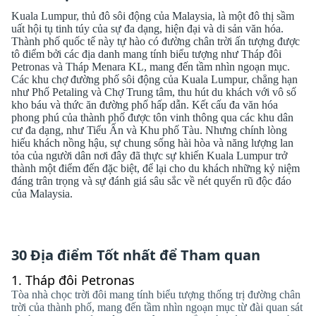
Kuala Lumpur, thủ đô sôi động của Malaysia, là một đô thị sầm
uất hội tụ tinh túy của sự đa dạng, hiện đại và di sản văn hóa.
Thành phố quốc tế này tự hào có đường chân trời ấn tượng được
tô điểm bởi các địa danh mang tính biểu tượng như Tháp đôi
Petronas và Tháp Menara KL, mang đến tầm nhìn ngoạn mục.
Các khu chợ đường phố sôi động của Kuala Lumpur, chẳng hạn
như Phố Petaling và Chợ Trung tâm, thu hút du khách với vô số
kho báu và thức ăn đường phố hấp dẫn. Kết cấu đa văn hóa
phong phú của thành phố được tôn vinh thông qua các khu dân
cư đa dạng, như Tiểu Ấn và Khu phố Tàu. Nhưng chính lòng
hiếu khách nồng hậu, sự chung sống hài hòa và năng lượng lan
tỏa của người dân nơi đây đã thực sự khiến Kuala Lumpur trở
thành một điểm đến đặc biệt, để lại cho du khách những kỷ niệm
đáng trân trọng và sự đánh giá sâu sắc về nét quyến rũ độc đáo
của Malaysia.
30 Địa điểm Tốt nhất để Tham quan
1.
Tháp đôi Petronas
Tòa nhà chọc trời đôi mang tính biểu tượng thống trị đường chân
trời của thành phố, mang đến tầm nhìn ngoạn mục từ đài quan sát