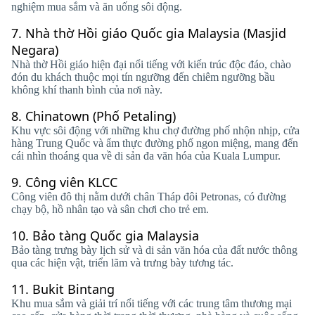
nghiệm mua sắm và ăn uống sôi động.
7.
Nhà thờ Hồi giáo Quốc gia Malaysia (Masjid
Negara)
Nhà thờ Hồi giáo hiện đại nổi tiếng với kiến ​​trúc độc đáo, chào
đón du khách thuộc mọi tín ngưỡng đến chiêm ngưỡng bầu
không khí thanh bình của nơi này.
8.
Chinatown (Phố Petaling)
Khu vực sôi động với những khu chợ đường phố nhộn nhịp, cửa
hàng Trung Quốc và ẩm thực đường phố ngon miệng, mang đến
cái nhìn thoáng qua về di sản đa văn hóa của Kuala Lumpur.
9.
Công viên KLCC
Công viên đô thị nằm dưới chân Tháp đôi Petronas, có đường
chạy bộ, hồ nhân tạo và sân chơi cho trẻ em.
10.
Bảo tàng Quốc gia Malaysia
Bảo tàng trưng bày lịch sử và di sản văn hóa của đất nước thông
qua các hiện vật, triển lãm và trưng bày tương tác.
11.
Bukit Bintang
Khu mua sắm và giải trí nổi tiếng với các trung tâm thương mại