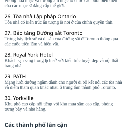
Phòng hòa nhạc và trường âm nhạc tổ chức các buổi biểu diễn
của các nhạc sĩ đẳng cấp thế giới.
26.
Tòa nhà Lập pháp Ontario
Tòa nhà có kiến ​​trúc ấn tượng là nơi ở của chính quyền tỉnh.
27.
Bảo tàng Đường sắt Toronto
Trưng bày lịch sử và di sản của đường sắt ở Toronto thông qua
các cuộc triển lãm và hiện vật.
28.
Royal York Hotel
Khách sạn sang trọng lịch sử với kiến ​​trúc tuyệt đẹp và nội thất
trang nhã.
29.
PATH
Mạng lưới đường ngầm dành cho người đi bộ kết nối các tòa nhà
và điểm tham quan khác nhau ở trung tâm thành phố Toronto.
30.
Yorkville
Khu phố cao cấp nổi tiếng với khu mua sắm cao cấp, phòng
trưng bày và nhà hàng.
Các thành phố lân cận