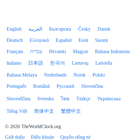
English
العربية
Български
Česky
Dansk
Deutsch
Ελληνικά
Español
Eesti
Suomi
Français
עברית
Hrvatski
Magyar
Bahasa Indonesia
Italiano
日本語
한국어
Lietuvių
Latviešu
Bahasa Melayu
Nederlands
Norsk
Polski
Português
Română
Русский
Slovenčina
Slovenščina
Svenska
ไทย
Türkçe
Українська
Tiếng Việt
简体中文
繁體中文
© 2026 TheWorldClock.org
Giới thiệu
Điều khoản
Quyền riêng tư