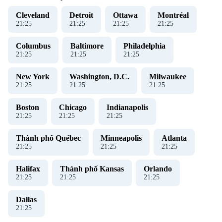
Cleveland
Detroit
Ottawa
Montréal
21
:
26
21
:
26
21
:
26
21
:
26
Columbus
Baltimore
Philadelphia
21
:
26
21
:
26
21
:
26
New York
Washington, D.C.
Milwaukee
21
:
26
21
:
26
21
:
26
Boston
Chicago
Indianapolis
21
:
26
21
:
26
21
:
26
Thành phố Québec
Minneapolis
Atlanta
21
:
26
21
:
26
21
:
26
Halifax
Thành phố Kansas
Orlando
21
:
26
21
:
26
21
:
26
Dallas
21
:
26