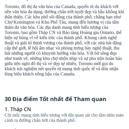
Toronto, đô thị đa văn hóa của Canada, quyến rũ du khách với
nền văn hóa đa dạng, đường chân trời tuyệt đẹp và bầu không khí
thân thiện. Các khu phố sôi động của thành phố, chẳng hạn như
Chợ Kensington và Khu Phố Tàu, mang đến hương vị của tấm
thảm đa văn hóa. Các địa danh mang tính biểu tượng của
Toronto, bao gồm Tháp CN và Bảo tàng Hoàng gia Ontario, thể
hiện sự hùng vĩ về kiến ​​trúc của thành phố. Khung cảnh nghệ
thuật và giải trí thịnh vượng của thành phố, với các nhà hát đẳng
cấp thế giới, lễ hội âm nhạc và phòng trưng bày nghệ thuật, thu
hút những người có khuynh hướng văn hóa. Với bờ sông đẹp
như tranh vẽ, những khu chợ nhộn nhịp và sự pha trộn hoàn hảo
giữa tiện nghi đô thị và vẻ đẹp tự nhiên, Toronto mời gọi du
khách trải nghiệm nét quyến rũ mang tính quốc tế và đón nhận
lòng hiếu khách nồng hậu của Canada.
30 Địa điểm Tốt nhất để Tham quan
1.
Tháp CN
Cột mốc mang tính biểu tượng với đài quan sát cho tầm nhìn toàn
cảnh ra đường chân trời của thành phố.