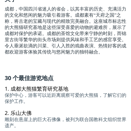
成都，中国四川省迷人的省会，以其丰富的历史、充满活力
的文化和悠闲的魅力吸引着游客。成都素有“天府之国”之
称，将古老的宝藏与现代的精致完美融合。这座城市标志性
的大熊猫研究基地是这些深受喜爱的动物的避难所，展示了
成都对保护的承诺。成都的茶馆文化带来宁静的时刻，而锦
里古街等繁华的街头市场则提供风味和手工艺的感官享受。
令人垂涎欲滴的川菜、引人入胜的戏曲表演、热情好客的成
都欢迎游客体验其传统与悠闲魅力的独特融合。
30 个最佳游览地点
1.
成都大熊猫繁育研究基地
保护中心，游客可以近距离观察可爱的大熊猫，了解它们的
保护工作。
2.
乐山大佛
雕刻在悬崖上的巨大石佛像，被列为联合国教科文组织世界
遗产。