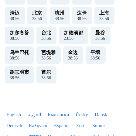
清迈
北京
杭州
达卡
上海
38
:
57
38
:
57
38
:
57
38
:
57
38
:
57
加尔各答
台北
加德满都
曼谷
08
:
57
38
:
57
23
:
57
38
:
57
乌兰巴托
芭堤雅
金边
平壤
38
:
57
38
:
57
38
:
57
38
:
57
胡志明市
首尔
38
:
57
38
:
57
English
العربية
Български
Česky
Dansk
Deutsch
Ελληνικά
Español
Eesti
Suomi