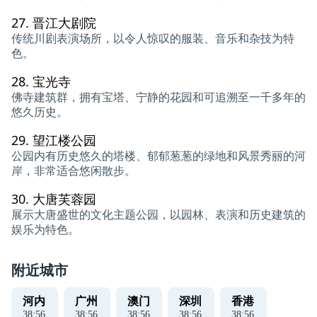
27.
晋江大剧院
传统川剧表演场所，以令人惊叹的服装、音乐和杂技为特
色。
28.
宝光寺
佛寺建筑群，拥有宝塔、宁静的花园和可追溯至一千多年的
悠久历史。
29.
望江楼公园
公园内有历史悠久的塔楼、郁郁葱葱的绿地和风景秀丽的河
岸，非常适合悠闲散步。
30.
大唐芙蓉园
展示大唐盛世的文化主题公园，以园林、表演和历史建筑的
娱乐为特色。
附近城市
河内
广州
澳门
深圳
香港
38
:
57
38
:
57
38
:
57
38
:
57
38
:
57