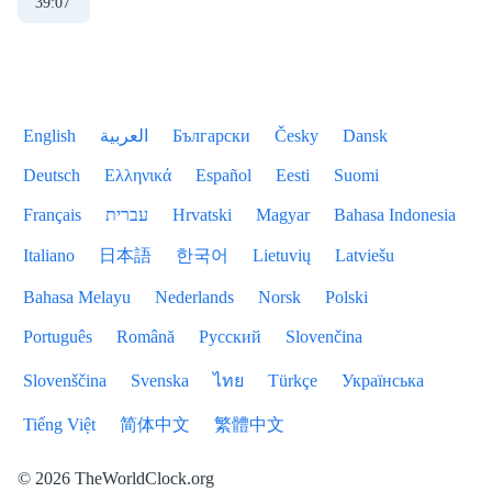
39
:
07
English
العربية
Български
Česky
Dansk
Deutsch
Ελληνικά
Español
Eesti
Suomi
Français
עברית
Hrvatski
Magyar
Bahasa Indonesia
Italiano
日本語
한국어
Lietuvių
Latviešu
Bahasa Melayu
Nederlands
Norsk
Polski
Português
Română
Русский
Slovenčina
Slovenščina
Svenska
ไทย
Türkçe
Українська
Tiếng Việt
简体中文
繁體中文
© 2026 TheWorldClock.org