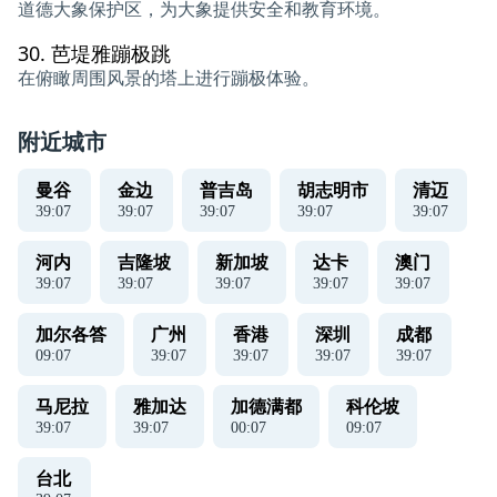
道德大象保护区，为大象提供安全和教育环境。
30.
芭堤雅蹦极跳
在俯瞰周围风景的塔上进行蹦极体验。
附近城市
曼谷
金边
普吉岛
胡志明市
清迈
39
:
07
39
:
07
39
:
07
39
:
07
39
:
07
河内
吉隆坡
新加坡
达卡
澳门
39
:
07
39
:
07
39
:
07
39
:
07
39
:
07
加尔各答
广州
香港
深圳
成都
09
:
07
39
:
07
39
:
07
39
:
07
39
:
07
马尼拉
雅加达
加德满都
科伦坡
39
:
07
39
:
07
00
:
07
09
:
07
台北