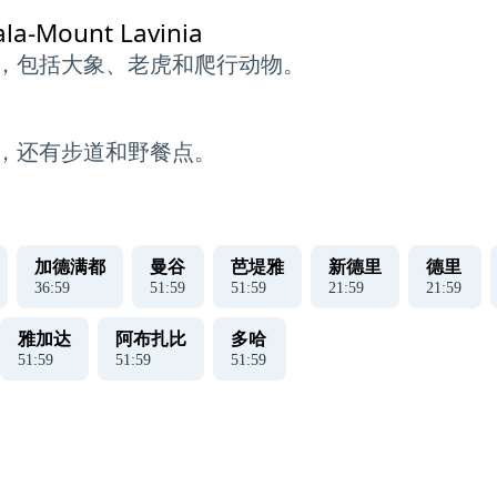
la-Mount Lavinia
，包括大象、老虎和爬行动物。
，还有步道和野餐点。
加德满都
曼谷
芭堤雅
新德里
德里
37
:
00
52
:
00
52
:
00
22
:
00
22
:
00
雅加达
阿布扎比
多哈
52
:
00
52
:
00
52
:
00