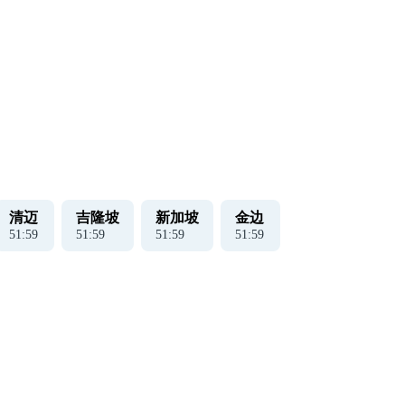
清迈
吉隆坡
新加坡
金边
52
:
00
52
:
00
52
:
00
52
:
00