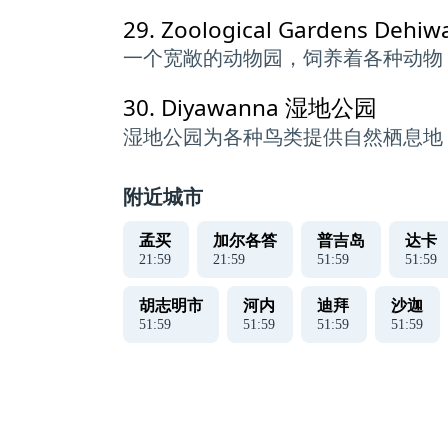
29.
Zoological Gardens Dehiwa
一个宽敞的动物园，饲养着各种动物
30.
Diyawanna 湿地公园
湿地公园为各种鸟类提供自然栖息地
附近城市
孟买
加尔各答
普吉岛
达卡
22
:
00
22
:
00
52
:
00
52
:
00
胡志明市
河内
迪拜
沙迦
52
:
00
52
:
00
52
:
00
52
:
00