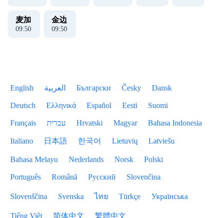
麦加
金边
09
:
50
09
:
50
English
العربية
Български
Česky
Dansk
Deutsch
Ελληνικά
Español
Eesti
Suomi
Français
עברית
Hrvatski
Magyar
Bahasa Indonesia
Italiano
日本語
한국어
Lietuvių
Latviešu
Bahasa Melayu
Nederlands
Norsk
Polski
Português
Română
Русский
Slovenčina
Slovenščina
Svenska
ไทย
Türkçe
Українська
Tiếng Việt
简体中文
繁體中文