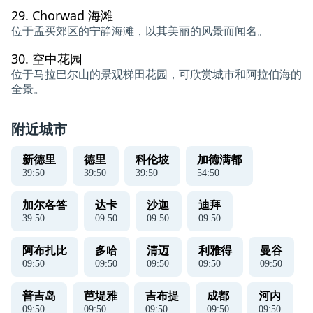
29.
Chorwad 海滩
位于孟买郊区的宁静海滩，以其美丽的风景而闻名。
30.
空中花园
位于马拉巴尔山的景观梯田花园，可欣赏城市和阿拉伯海的
全景。
附近城市
新德里
德里
科伦坡
加德满都
39
:
50
39
:
50
39
:
50
54
:
50
加尔各答
达卡
沙迦
迪拜
39
:
50
09
:
50
09
:
50
09
:
50
阿布扎比
多哈
清迈
利雅得
曼谷
09
:
50
09
:
50
09
:
50
09
:
50
09
:
50
普吉岛
芭堤雅
吉布提
成都
河内
09
:
50
09
:
50
09
:
50
09
:
50
09
:
50