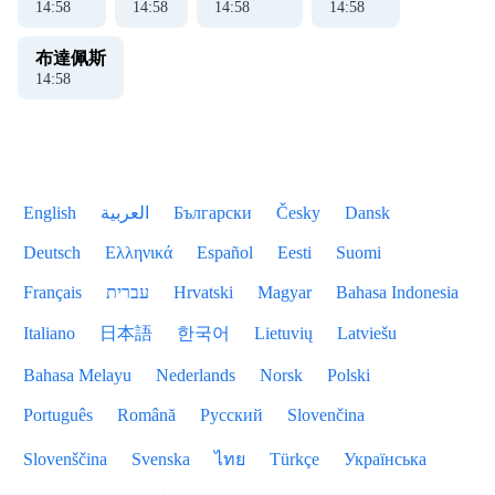
14
:
58
14
:
58
14
:
58
14
:
58
布達佩斯
14
:
58
English
العربية
Български
Česky
Dansk
Deutsch
Ελληνικά
Español
Eesti
Suomi
Français
עברית
Hrvatski
Magyar
Bahasa Indonesia
Italiano
日本語
한국어
Lietuvių
Latviešu
Bahasa Melayu
Nederlands
Norsk
Polski
Português
Română
Русский
Slovenčina
Slovenščina
Svenska
ไทย
Türkçe
Українська