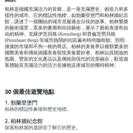
柏林是德國充滿活力的首都，是一座充滿歷史、創造力和多
樣性的城市。它的標誌性地標，如勃蘭登堡門和柏林牆紀念
館，講述了一個團結的城市克服過去分歧的故事。柏林繁榮
的藝術場景，眾多的畫廊和街頭藝術，展示了藝術表達和自
由的精神。克羅伊茨貝格 (Kreuzberg) 和普倫茨勞貝格
(Prenzlauer Berg) 等城市熱鬧的街區遍布時尚咖啡館、熙熙
攘攘的市場和不拘一格的商店。柏林的美食界以種類繁多的
國際美食和傳統德國美食取悅美食愛好者。柏林以其開放的
氛圍、豐富的文化產品以及傳統與現代的完美融合，歡迎遊
客體驗其充滿活力的活力並擁抱這座城市的獨特精神。
30 個最佳遊覽地點
1.
勃蘭登堡門
柏林的標誌性象徵和歷史地標。
2.
柏林牆紀念館
探索柏林牆的遺跡並了解它的歷史。