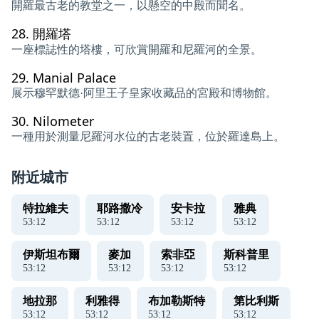
開羅最古老的教堂之一，以懸空的中殿而聞名。
28.
開羅塔
一座標誌性的塔樓，可欣賞開羅和尼羅河的全景。
29.
Manial Palace
展示穆罕默德·阿里王子皇家收藏品的宮殿和博物館。
30.
Nilometer
一種用於測量尼羅河水位的古老裝置，位於羅達島上。
附近城市
特拉維夫
耶路撒冷
安卡拉
雅典
53
:
12
53
:
12
53
:
12
53
:
12
伊斯坦布爾
麥加
索非亞
斯科普里
53
:
12
53
:
12
53
:
12
53
:
12
地拉那
利雅得
布加勒斯特
第比利斯
53
:
12
53
:
12
53
:
12
53
:
12