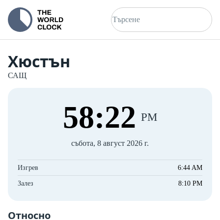
Хюстън
САЩ
58
:
22
PM
събота, 8 август 2026 г.
Изгрев
6:44 AM
Залез
8:10 PM
Относно