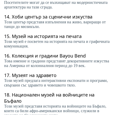
Посетителите могат да се възхищават на модернистичната
архитектура на тази сграда.
14.
Хоби център за сценични изкуства
Този център представя изпълнения на живо, вариращи от
танци до мюзикъли.
15.
Музей на историята на печата
Този музей е посветен на историята на печата и графичната
комуникация.
16.
Колекция и градини Bayou Bend
Това имение и градини представят декоративните изкуства
на Америка от колониалния период до 19 век.
17.
Музеят на здравето
Този музей предлага интерактивни експонати и програми,
свързани със здравето и човешкото тяло.
18.
Национален музей на войниците на
Бъфало
Този музей представя историята на войниците на Бъфало,
които са били афро-американски войници, служили в