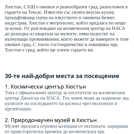
Хюстън, САЩ е оживен и разнообразен град, разположен в
сърцето на Тексас. Известен със своята вкусна кухня,
процъфтяваща сцена на изкуството и оживена бизнес
индустрия, Хюстън е метрополис, който предлага по нещо
за всеки. От разглеждане на космическия център на НАСА
до разходка из квартала на музеите, няма недостиг на
вълнуващи преживявания, които можете да намерите в този
оживен град. С топло гостоприемство и южняшки чар,
Хюстън е град, който ще плени сърцето ви.
30-те най-добри места за посещение
1.
Космически център Хюстън
Това е официалният център за посетители на космическия
център Джонсън на НАСА. Тук човек може да надникне зад
кулисите на изследването на космоса чрез експонати и
презентации.
2.
Природонаучен музей в Хюстън
Музеят предлага огромна колекция от експонати, вариращи
от праисторически времена до космическата ера.