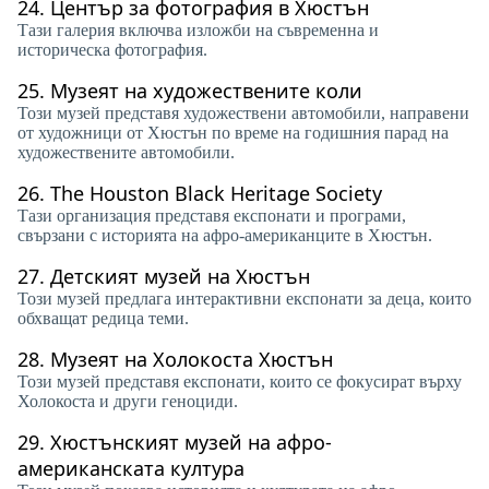
24.
Център за фотография в Хюстън
Тази галерия включва изложби на съвременна и
историческа фотография.
25.
Музеят на художествените коли
Този музей представя художествени автомобили, направени
от художници от Хюстън по време на годишния парад на
художествените автомобили.
26.
The Houston Black Heritage Society
Тази организация представя експонати и програми,
свързани с историята на афро-американците в Хюстън.
27.
Детският музей на Хюстън
Този музей предлага интерактивни експонати за деца, които
обхващат редица теми.
28.
Музеят на Холокоста Хюстън
Този музей представя експонати, които се фокусират върху
Холокоста и други геноциди.
29.
Хюстънският музей на афро-
американската култура