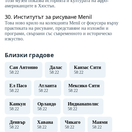
Този музей показва историята и културата на афро-
американците в Хюстън.
30.
Институтът за рисуване Menil
Това ново крило на колекцията Menil се фокусира върху
практиката на рисуване, представяне на изложби и
програми, свързани със съвременното и историческо
изкуство.
Близки градове
Сан Антонио
Далас
Канзас Сити
58
:
22
58
:
22
58
:
22
Ел Пасо
Атланта
Мексико Сити
58
:
22
58
:
22
58
:
22
Канкун
Орландо
Индианаполис
58
:
22
58
:
22
58
:
22
Денвър
Хавана
Чикаго
Маями
58
:
22
58
:
22
58
:
22
58
:
22