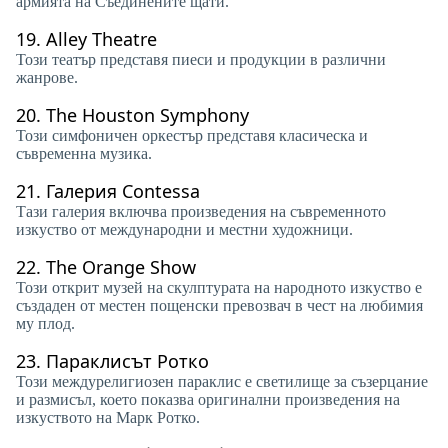
армията на Съединените щати.
19.
Alley Theatre
Този театър представя пиеси и продукции в различни
жанрове.
20.
The Houston Symphony
Този симфоничен оркестър представя класическа и
съвременна музика.
21.
Галерия Contessa
Тази галерия включва произведения на съвременното
изкуство от международни и местни художници.
22.
The Orange Show
Този открит музей на скулптурата на народното изкуство е
създаден от местен пощенски превозвач в чест на любимия
му плод.
23.
Параклисът Ротко
Този междурелигиозен параклис е светилище за съзерцание
и размисъл, което показва оригинални произведения на
изкуството на Марк Ротко.