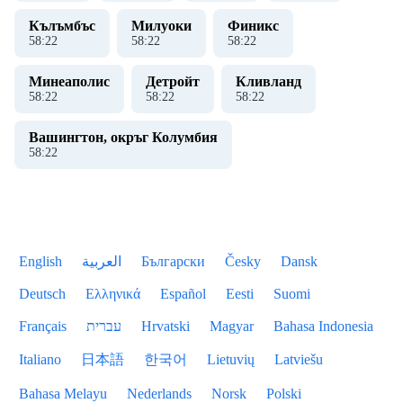
Кълъмбъс
Милуоки
Финикс
58
:
22
58
:
22
58
:
22
Минеаполис
Детройт
Кливланд
58
:
22
58
:
22
58
:
22
Вашингтон, окръг Колумбия
58
:
22
English
العربية
Български
Česky
Dansk
Deutsch
Ελληνικά
Español
Eesti
Suomi
Français
עברית
Hrvatski
Magyar
Bahasa Indonesia
Italiano
日本語
한국어
Lietuvių
Latviešu
Bahasa Melayu
Nederlands
Norsk
Polski