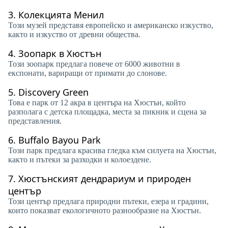
3.
Колекцията Менил
Този музей представя европейско и американско изкуство,
както и изкуство от древни общества.
4.
Зоопарк в Хюстън
Този зоопарк предлага повече от 6000 животни в
експонати, вариращи от примати до слонове.
5.
Discovery Green
Това е парк от 12 акра в центъра на Хюстън, който
разполага с детска площадка, места за пикник и сцена за
представления.
6.
Buffalo Bayou Park
Този парк предлага красива гледка към силуета на Хюстън,
както и пътеки за разходки и колоездене.
7.
Хюстънският дендрариум и природен
център
Този център предлага природни пътеки, езера и градини,
които показват екологичното разнообразие на Хюстън.