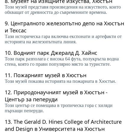
8.
Музеят на изящните изкуства, Хюстън
Този музей представя произведения на изкуството, които
обхващат от древността до съвременните времена.
9.
Централното железопътно депо на Хюстън
и Тексас
Тази историческа гара включва експонати и артефакти от
историята на железопътната линия.
10.
Водният парк Джералд Д. Хайнс
Този парк разполага с висока 64 фута, полукръгла водна
стена, която го прави популярно място за туристите.
11.
Пожарният музей в Хюстън
Този музей показва историята на пожарната в Хюстън.
12.
Природонаучният музей в Хюстън -
Център за пеперуди
Този център се помещава в тропическа гора с хиляди
пърхащи пеперуди.
13.
The Gerald D. Hines College of Architecture
and Design в Университета на Хюстън