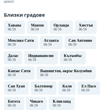
ценот.
Близки градове
Хавана
Маями
Орландо
Хюстън
06
:
59
06
:
59
06
:
59
06
:
59
Мексико Сити
Атланта
Сан Антонио
06
:
59
06
:
59
06
:
59
Далас
Индианаполис
Кълъмбъс
06
:
59
06
:
59
06
:
59
Канзас Сити
Вашингтон, окръг Колумбия
06
:
59
06
:
59
Сан Хуан
Балтимор
Кали
Ел Пасо
06
:
59
06
:
59
06
:
59
06
:
59
Богота
Чикаго
Кливланд
06
:
59
06
:
59
06
:
59