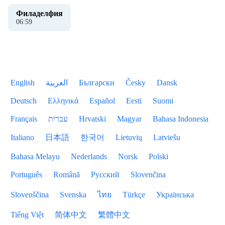
Филаделфия
06
:
59
English
العربية
Български
Česky
Dansk
Deutsch
Ελληνικά
Español
Eesti
Suomi
Français
עברית
Hrvatski
Magyar
Bahasa Indonesia
Italiano
日本語
한국어
Lietuvių
Latviešu
Bahasa Melayu
Nederlands
Norsk
Polski
Português
Română
Русский
Slovenčina
Slovenščina
Svenska
ไทย
Türkçe
Українська
Tiếng Việt
简体中文
繁體中文