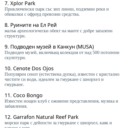
7.
Xplor Park
Приключенски парк със зип линии, подземни реки и
обиколки с офроуд превозни средства.
8.
Руините на Ел Рей
малък археологически обект на маите с добре запазени
структури.
9.
Подводен музей в Канкун (MUSA)
Подводен музей, включващ колекция от над 500 потопени
скулптури.
10.
Cenote Dos Ojos
Популярен сенот (естествена дупка), известен с кристално
чистите си води, идеален за гмуркане с шнорхел и
гмуркане.
11.
Coco Bongo
Известен нощен клуб с оживени представления, музика и
забавления.
12.
Garrafon Natural Reef Park
морски парк с дейности за гмуркане с шнорхел, каяк и
каране с цип.