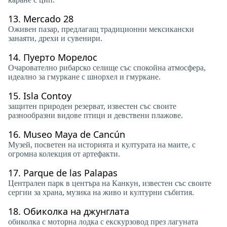
13.
Mercado 28
Оживен пазар, предлагащ традиционни мексикански
занаяти, дрехи и сувенири.
14.
Пуерто Морелос
Очарователно рибарско селище със спокойна атмосфера,
идеално за гмуркане с шнорхел и гмуркане.
15.
Isla Contoy
защитен природен резерват, известен със своите
разнообразни видове птици и девствени плажове.
16.
Museo Maya de Cancún
Музей, посветен на историята и културата на маите, с
огромна колекция от артефакти.
17.
Parque de las Palapas
Централен парк в центъра на Канкун, известен със своите
сергии за храна, музика на живо и културни събития.
18.
Обиколка на джунглата
обиколка с моторна лодка с екскурзовод през лагуната