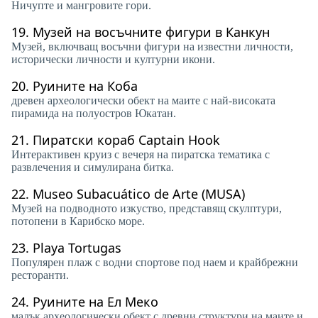
Ничупте и мангровите гори.
19.
Музей на восъчните фигури в Канкун
Музей, включващ восъчни фигури на известни личности,
исторически личности и културни икони.
20.
Руините на Коба
древен археологически обект на маите с най-високата
пирамида на полуостров Юкатан.
21.
Пиратски кораб Captain Hook
Интерактивен круиз с вечеря на пиратска тематика с
развлечения и симулирана битка.
22.
Museo Subacuático de Arte (MUSA)
Музей на подводното изкуство, представящ скулптури,
потопени в Карибско море.
23.
Playa Tortugas
Популярен плаж с водни спортове под наем и крайбрежни
ресторанти.
24.
Руините на Ел Меко
малък археологически обект с древни структури на маите и