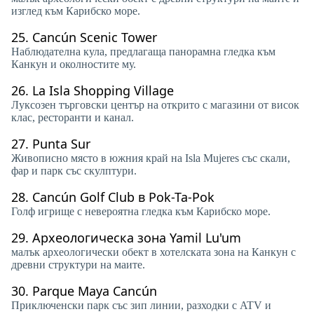
изглед към Карибско море.
25.
Cancún Scenic Tower
Наблюдателна кула, предлагаща панорамна гледка към
Канкун и околностите му.
26.
La Isla Shopping Village
Луксозен търговски център на открито с магазини от висок
клас, ресторанти и канал.
27.
Punta Sur
Живописно място в южния край на Isla Mujeres със скали,
фар и парк със скулптури.
28.
Cancún Golf Club в Pok-Ta-Pok
Голф игрище с невероятна гледка към Карибско море.
29.
Археологическа зона Yamil Lu'um
малък археологически обект в хотелската зона на Канкун с
древни структури на маите.
30.
Parque Maya Cancún
Приключенски парк със зип линии, разходки с ATV и