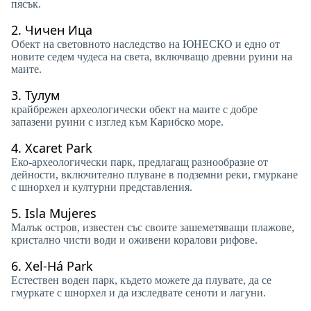
пясък.
2.
Чичен Ица
Обект на световното наследство на ЮНЕСКО и едно от
новите седем чудеса на света, включващо древни руини на
маите.
3.
Тулум
крайбрежен археологически обект на маите с добре
запазени руини с изглед към Карибско море.
4.
Xcaret Park
Еко-археологически парк, предлагащ разнообразие от
дейности, включително плуване в подземни реки, гмуркане
с шнорхел и културни представления.
5.
Isla Mujeres
Малък остров, известен със своите зашеметяващи плажове,
кристално чисти води и оживени коралови рифове.
6.
Xel-Há Park
Естествен воден парк, където можете да плувате, да се
гмуркате с шнорхел и да изследвате сеноти и лагуни.