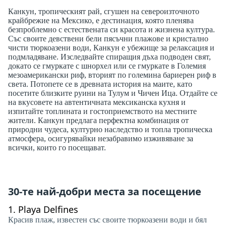
Канкун, тропическият рай, сгушен на североизточното
крайбрежие на Мексико, е дестинация, която пленява
безпроблемно с естествената си красота и жизнена култура.
Със своите девствени бели пясъчни плажове и кристално
чисти тюркоазени води, Канкун е убежище за релаксация и
подмладяване. Изследвайте спиращия дъха подводен свят,
докато се гмуркате с шнорхел или се гмуркате в Големия
мезоамерикански риф, вторият по големина бариерен риф в
света. Потопете се в древната история на маите, като
посетите близките руини на Тулум и Чичен Ица. Отдайте се
на вкусовете на автентичната мексиканска кухня и
изпитайте топлината и гостоприемството на местните
жители. Канкун предлага перфектна комбинация от
природни чудеса, културно наследство и топла тропическа
атмосфера, осигурявайки незабравимо изживяване за
всички, които го посещават.
30-те най-добри места за посещение
1.
Playa Delfines
Красив плаж, известен със своите тюркоазени води и бял