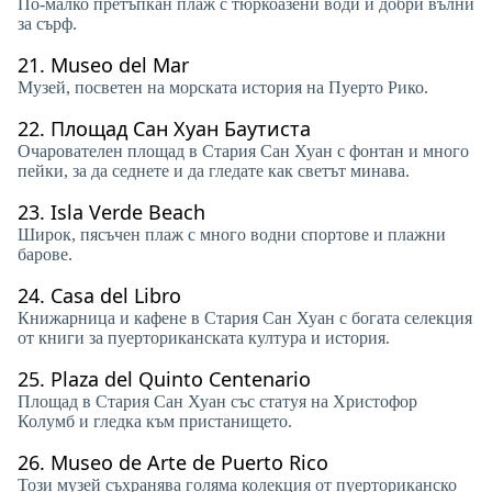
По-малко претъпкан плаж с тюркоазени води и добри вълни
за сърф.
21.
Museo del Mar
Музей, посветен на морската история на Пуерто Рико.
22.
Площад Сан Хуан Баутиста
Очарователен площад в Стария Сан Хуан с фонтан и много
пейки, за да седнете и да гледате как светът минава.
23.
Isla Verde Beach
Широк, пясъчен плаж с много водни спортове и плажни
барове.
24.
Casa del Libro
Книжарница и кафене в Стария Сан Хуан с богата селекция
от книги за пуерториканската култура и история.
25.
Plaza del Quinto Centenario
Площад в Стария Сан Хуан със статуя на Христофор
Колумб и гледка към пристанището.
26.
Museo de Arte de Puerto Rico
Този музей съхранява голяма колекция от пуерториканско