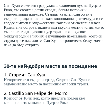
Сан Хуан е оживен град, улавящ оживения дух на Пуерто
Рико, със своите цветни сгради, богата история и
зашеметяващи плажове. Старият квартал Сан Хуан е
съкровищница на испанската колониална архитектура и се
гордее с музеи и художествени галерии от световна класа.
Кухнята на острова, включваща вкусни местни ястия, които
съчетават традиционни пуерторикански вкусове с
международни влияния, е кулинарно изживяване, което си
струва да се насладите. Сан Хуан е тропическо бижу, което
чака да бъде открито.
30-те най-добри места за посещение
1.
Старият Сан Хуан
Историческото сърце на града, Старият Сан Хуан е
задължително място за посещение от всеки турист.
2.
Castillo San Felipe del Morro
Крепост от 16-ти век, която предлага поглед към
колониалното минало на Пуерто Рико.