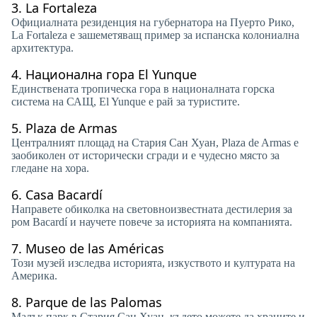
3.
La Fortaleza
Официалната резиденция на губернатора на Пуерто Рико,
La Fortaleza е зашеметяващ пример за испанска колониална
архитектура.
4.
Национална гора El Yunque
Единствената тропическа гора в националната горска
система на САЩ, El Yunque е рай за туристите.
5.
Plaza de Armas
Централният площад на Стария Сан Хуан, Plaza de Armas е
заобиколен от исторически сгради и е чудесно място за
гледане на хора.
6.
Casa Bacardí
Направете обиколка на световноизвестната дестилерия за
ром Bacardí и научете повече за историята на компанията.
7.
Museo de las Américas
Този музей изследва историята, изкуството и културата на
Америка.
8.
Parque de las Palomas
Малък парк в Стария Сан Хуан, където можете да храните и