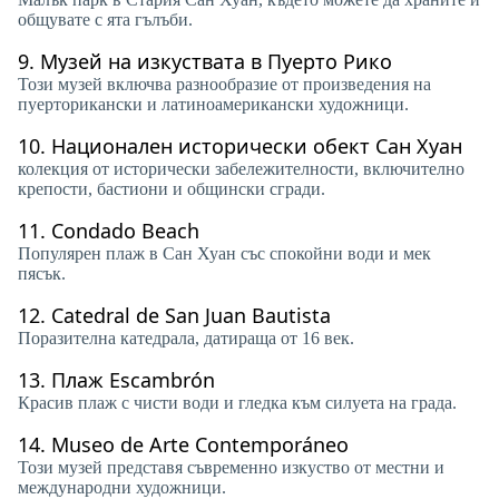
общувате с ята гълъби.
9.
Музей на изкуствата в Пуерто Рико
Този музей включва разнообразие от произведения на
пуерторикански и латиноамерикански художници.
10.
Национален исторически обект Сан Хуан
колекция от исторически забележителности, включително
крепости, бастиони и общински сгради.
11.
Condado Beach
Популярен плаж в Сан Хуан със спокойни води и мек
пясък.
12.
Catedral de San Juan Bautista
Поразителна катедрала, датираща от 16 век.
13.
Плаж Escambrón
Красив плаж с чисти води и гледка към силуета на града.
14.
Museo de Arte Contemporáneo
Този музей представя съвременно изкуство от местни и
международни художници.