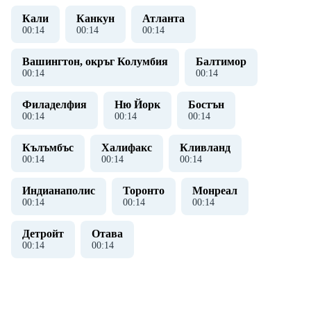
Кали
Канкун
Атланта
00
:
15
00
:
15
00
:
15
Вашингтон, окръг Колумбия
Балтимор
00
:
15
00
:
15
Филаделфия
Ню Йорк
Бостън
00
:
15
00
:
15
00
:
15
Кълъмбъс
Халифакс
Кливланд
00
:
15
00
:
15
00
:
15
Индианаполис
Торонто
Монреал
00
:
15
00
:
15
00
:
15
Детройт
Отава
00
:
15
00
:
15