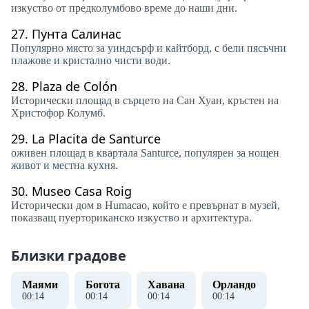
изкуство от предколумбово време до наши дни.
27.
Пунта Салинас
Популярно място за уиндсърф и кайтборд, с бели пясъчни
плажове и кристално чисти води.
28.
Plaza de Colón
Исторически площад в сърцето на Сан Хуан, кръстен на
Христофор Колумб.
29.
La Placita de Santurce
оживен площад в квартала Santurce, популярен за нощен
живот и местна кухня.
30.
Museo Casa Roig
Исторически дом в Humacao, който е превърнат в музей,
показващ пуерториканско изкуство и архитектура.
Близки градове
Маями
Богота
Хавана
Орландо
00
:
15
00
:
15
00
:
15
00
:
15