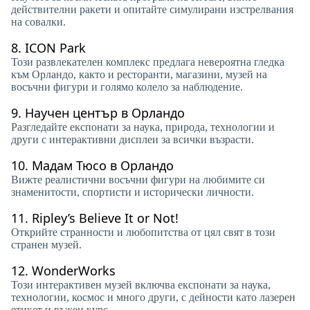
действителни ракети и опитайте симулирани изстрелвания
на совалки.
8.
ICON Park
Този развлекателен комплекс предлага невероятна гледка
към Орландо, както и ресторанти, магазини, музей на
восъчни фигури и голямо колело за наблюдение.
9.
Научен център в Орландо
Разгледайте експонати за наука, природа, технологии и
други с интерактивни дисплеи за всички възрасти.
10.
Мадам Тюсо в Орландо
Вижте реалистични восъчни фигури на любимите си
знаменитости, спортисти и исторически личности.
11.
Ripley’s Believe It or Not!
Открийте странности и любопитства от цял ​​свят в този
странен музей.
12.
WonderWorks
Този интерактивен музей включва експонати за наука,
технологии, космос и много други, с дейности като лазерен
етикет и въжен курс.