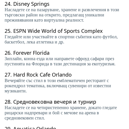
24.
Disney Springs
Насладете се на пазаруване, хранене и развлечения в този
търговски район на открито, предлагащ уникални
преживявания като виртуална реалност.
25.
ESPN Wide World of Sports Complex
Гледайте или участвайте в спортни събития като футбол,
баскетбол, лека атлетика и др.
26.
Forever Florida
Зиплайн, конна езда или направете офроуд сафари през
пустинята на Флорида в тази дестинация за екотуризъм.
27.
Hard Rock Cafe Orlando
Вечеряйте със стил в този емблематичен ресторант с
рокендрол тематика, включващ сувенири от известни
музиканти.
28.
Средновековна вечеря и турнир
Насладете се на четиристепенно хранене, докато гледате
рицарски надпревари и бой с мечове на арена в
средновековен стил.
29.
Aquatica Orlando