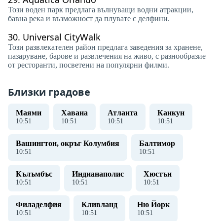
Този воден парк предлага вълнуващи водни атракции,
бавна река и възможност да плувате с делфини.
30.
Universal CityWalk
Този развлекателен район предлага заведения за хранене,
пазаруване, барове и развлечения на живо, с разнообразие
от ресторанти, посветени на популярни филми.
Близки градове
Маями
Хавана
Атланта
Канкун
10
:
51
10
:
51
10
:
51
10
:
51
Вашингтон, окръг Колумбия
Балтимор
10
:
51
10
:
51
Кълъмбъс
Индианаполис
Хюстън
10
:
51
10
:
51
10
:
51
Филаделфия
Кливланд
Ню Йорк
10
:
51
10
:
51
10
:
51