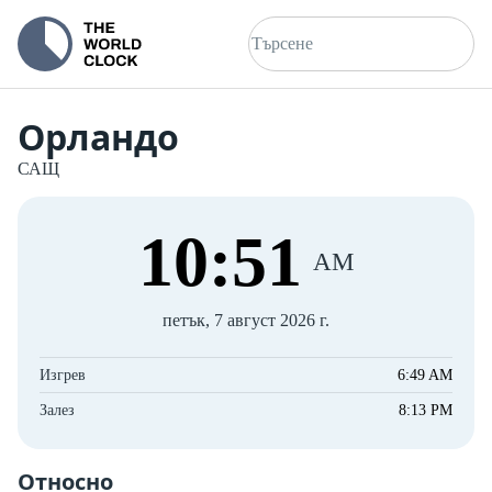
Орландо
САЩ
10
:
51
AM
петък, 7 август 2026 г.
Изгрев
6:49 AM
Залез
8:13 PM
Относно