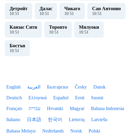
Детройт
Далас
Чикаго
Сан Антонио
10
:
51
10
:
51
10
:
51
10
:
51
Канзас Сити
Торонто
Милуоки
10
:
51
10
:
51
10
:
51
Бостън
10
:
51
English
العربية
Български
Česky
Dansk
Deutsch
Ελληνικά
Español
Eesti
Suomi
Français
עברית
Hrvatski
Magyar
Bahasa Indonesia
Italiano
日本語
한국어
Lietuvių
Latviešu
Bahasa Melayu
Nederlands
Norsk
Polski