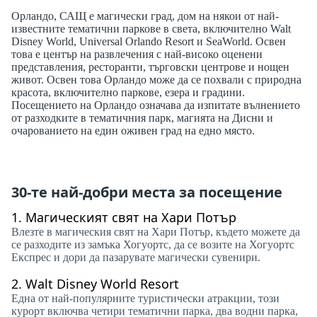
Орландо, САЩ е магически град, дом на някои от най-
известните тематични паркове в света, включително Walt
Disney World, Universal Orlando Resort и SeaWorld. Освен
това е център на развлечения с най-високо оценени
представления, ресторанти, търговски центрове и нощен
живот. Освен това Орландо може да се похвали с природна
красота, включително паркове, езера и градини.
Посещението на Орландо означава да изпитате вълнението
от разходките в тематичния парк, магията на Дисни и
очарованието на един оживен град на едно място.
30-те най-добри места за посещение
1.
Магическият свят на Хари Потър
Влезте в магическия свят на Хари Потър, където можете да
се разходите из замъка Хогуортс, да се возите на Хогуортс
Експрес и дори да пазарувате магически сувенири.
2.
Walt Disney World Resort
Една от най-популярните туристически атракции, този
курорт включва четири тематични парка, два водни парка,