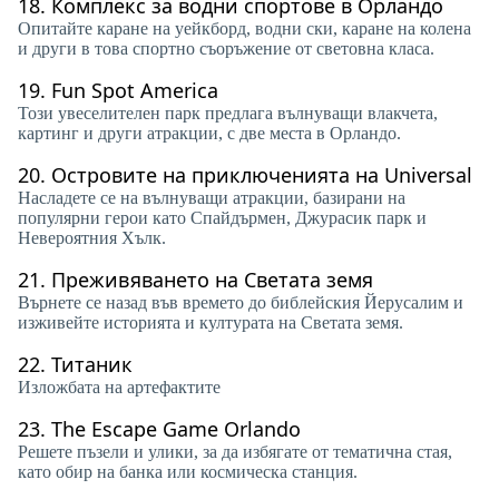
18.
Комплекс за водни спортове в Орландо
Опитайте каране на уейкборд, водни ски, каране на колена
и други в това спортно съоръжение от световна класа.
19.
Fun Spot America
Този увеселителен парк предлага вълнуващи влакчета,
картинг и други атракции, с две места в Орландо.
20.
Островите на приключенията на Universal
Насладете се на вълнуващи атракции, базирани на
популярни герои като Спайдърмен, Джурасик парк и
Невероятния Хълк.
21.
Преживяването на Светата земя
Върнете се назад във времето до библейския Йерусалим и
изживейте историята и културата на Светата земя.
22.
Титаник
Изложбата на артефактите
23.
The Escape Game Orlando
Решете пъзели и улики, за да избягате от тематична стая,
като обир на банка или космическа станция.