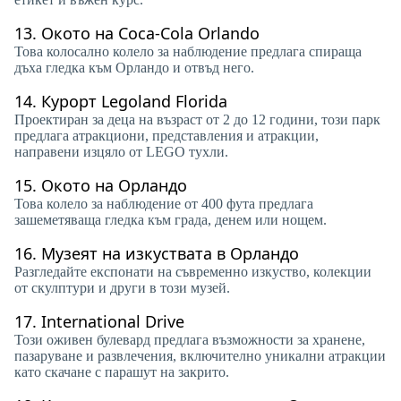
13.
Окото на Coca-Cola Orlando
Това колосално колело за наблюдение предлага спираща
дъха гледка към Орландо и отвъд него.
14.
Курорт Legoland Florida
Проектиран за деца на възраст от 2 до 12 години, този парк
предлага атракциони, представления и атракции,
направени изцяло от LEGO тухли.
15.
Окото на Орландо
Това колело за наблюдение от 400 фута предлага
зашеметяваща гледка към града, денем или нощем.
16.
Музеят на изкуствата в Орландо
Разгледайте експонати на съвременно изкуство, колекции
от скулптури и други в този музей.
17.
International Drive
Този оживен булевард предлага възможности за хранене,
пазаруване и развлечения, включително уникални атракции
като скачане с парашут на закрито.