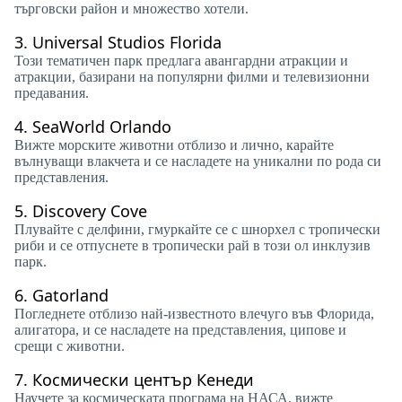
търговски район и множество хотели.
3.
Universal Studios Florida
Този тематичен парк предлага авангардни атракции и
атракции, базирани на популярни филми и телевизионни
предавания.
4.
SeaWorld Orlando
Вижте морските животни отблизо и лично, карайте
вълнуващи влакчета и се насладете на уникални по рода си
представления.
5.
Discovery Cove
Плувайте с делфини, гмуркайте се с шнорхел с тропически
риби и се отпуснете в тропически рай в този ол инклузив
парк.
6.
Gatorland
Погледнете отблизо най-известното влечуго във Флорида,
алигатора, и се насладете на представления, ципове и
срещи с животни.
7.
Космически център Кенеди
Научете за космическата програма на НАСА, вижте