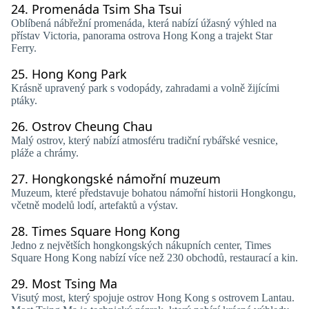
24.
Promenáda Tsim Sha Tsui
Oblíbená nábřežní promenáda, která nabízí úžasný výhled na
přístav Victoria, panorama ostrova Hong Kong a trajekt Star
Ferry.
25.
Hong Kong Park
Krásně upravený park s vodopády, zahradami a volně žijícími
ptáky.
26.
Ostrov Cheung Chau
Malý ostrov, který nabízí atmosféru tradiční rybářské vesnice,
pláže a chrámy.
27.
Hongkongské námořní muzeum
Muzeum, které představuje bohatou námořní historii Hongkongu,
včetně modelů lodí, artefaktů a výstav.
28.
Times Square Hong Kong
Jedno z největších hongkongských nákupních center, Times
Square Hong Kong nabízí více než 230 obchodů, restaurací a kin.
29.
Most Tsing Ma
Visutý most, který spojuje ostrov Hong Kong s ostrovem Lantau.