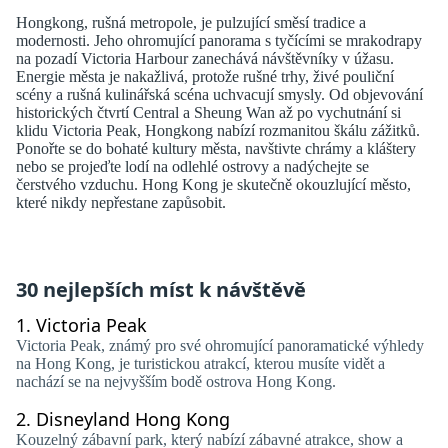
Hongkong, rušná metropole, je pulzující směsí tradice a
modernosti. Jeho ohromující panorama s tyčícími se mrakodrapy
na pozadí Victoria Harbour zanechává návštěvníky v úžasu.
Energie města je nakažlivá, protože rušné trhy, živé pouliční
scény a rušná kulinářská scéna uchvacují smysly. Od objevování
historických čtvrtí Central a Sheung Wan až po vychutnání si
klidu Victoria Peak, Hongkong nabízí rozmanitou škálu zážitků.
Ponořte se do bohaté kultury města, navštivte chrámy a kláštery
nebo se projeďte lodí na odlehlé ostrovy a nadýchejte se
čerstvého vzduchu. Hong Kong je skutečně okouzlující město,
které nikdy nepřestane zapůsobit.
30 nejlepších míst k návštěvě
1.
Victoria Peak
Victoria Peak, známý pro své ohromující panoramatické výhledy
na Hong Kong, je turistickou atrakcí, kterou musíte vidět a
nachází se na nejvyšším bodě ostrova Hong Kong.
2.
Disneyland Hong Kong
Kouzelný zábavní park, který nabízí zábavné atrakce, show a