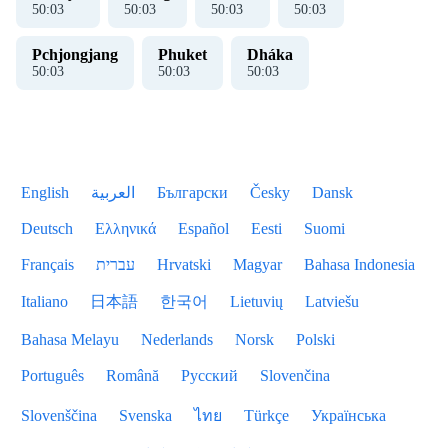
50
:
04
50
:
04
50
:
04
50
:
04
Pchjongjang
Phuket
Dháka
50
:
04
50
:
04
50
:
04
English
العربية
Български
Česky
Dansk
Deutsch
Ελληνικά
Español
Eesti
Suomi
Français
עברית
Hrvatski
Magyar
Bahasa Indonesia
Italiano
日本語
한국어
Lietuvių
Latviešu
Bahasa Melayu
Nederlands
Norsk
Polski
Português
Română
Русский
Slovenčina
Slovenščina
Svenska
ไทย
Türkçe
Українська