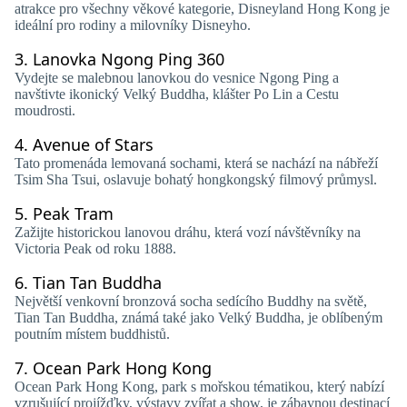
atrakce pro všechny věkové kategorie, Disneyland Hong Kong je
ideální pro rodiny a milovníky Disneyho.
3.
Lanovka Ngong Ping 360
Vydejte se malebnou lanovkou do vesnice Ngong Ping a
navštivte ikonický Velký Buddha, klášter Po Lin a Cestu
moudrosti.
4.
Avenue of Stars
Tato promenáda lemovaná sochami, která se nachází na nábřeží
Tsim Sha Tsui, oslavuje bohatý hongkongský filmový průmysl.
5.
Peak Tram
Zažijte historickou lanovou dráhu, která vozí návštěvníky na
Victoria Peak od roku 1888.
6.
Tian Tan Buddha
Největší venkovní bronzová socha sedícího Buddhy na světě,
Tian Tan Buddha, známá také jako Velký Buddha, je oblíbeným
poutním místem buddhistů.
7.
Ocean Park Hong Kong
Ocean Park Hong Kong, park s mořskou tématikou, který nabízí
vzrušující projížďky, výstavy zvířat a show, je zábavnou destinací