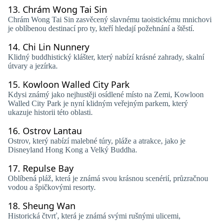
13.
Chrám Wong Tai Sin
Chrám Wong Tai Sin zasvěcený slavnému taoistickému mnichovi
je oblíbenou destinací pro ty, kteří hledají požehnání a štěstí.
14.
Chi Lin Nunnery
Klidný buddhistický klášter, který nabízí krásné zahrady, skalní
útvary a jezírka.
15.
Kowloon Walled City Park
Kdysi známý jako nejhustěji osídlené místo na Zemi, Kowloon
Walled City Park je nyní klidným veřejným parkem, který
ukazuje historii této oblasti.
16.
Ostrov Lantau
Ostrov, který nabízí malebné túry, pláže a atrakce, jako je
Disneyland Hong Kong a Velký Buddha.
17.
Repulse Bay
Oblíbená pláž, která je známá svou krásnou scenérií, průzračnou
vodou a špičkovými resorty.
18.
Sheung Wan
Historická čtvrť, která je známá svými rušnými ulicemi,