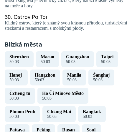
Most Tsing Ma je ​​technický zázrak, který nabízí krásné výhledy
na moře a hory.
30.
Ostrov Po Toi
Klidný ostrov, který je známý svou krásnou přírodou, turistickými
stezkami a restauracemi s mořskými plody.
Blízká města
Shenzhen
Macao
Guangzhou
Taipei
50
:
04
50
:
04
50
:
04
50
:
04
Hanoj ​​
Hangzhou
Manila
Šanghaj
50
:
04
50
:
04
50
:
04
50
:
04
Čcheng-tu
Ho Či Minovo Město
50
:
04
50
:
04
Phnom Penh
Chiang Mai
Bangkok
50
:
04
50
:
04
50
:
04
Pattaya
Peking
Busan
Soul