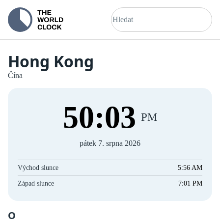
Hong Kong
Čína
50
:
04
PM
pátek 7. srpna 2026
Východ slunce
5:56 AM
Západ slunce
7:01 PM
O