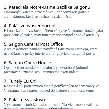
3.
Katedrála Notre-Dame Bazilika Saigonu
Ohromující katedrála známá svou francouzskou gotickou
architekturou, která se nachází v srdci města.
4.
Palác znovusjednocení
Historická budova, která během války ve Vietnamu sloužila jako
prezidentský palác, nyní muzeum vystavující dobové artefakty.
5.
Saigon Central Post Office
Architektonická památka navržená Gustavem Eiffelem, která
nabízí krásné prvky interiéru a funguje jako fungující pošta.
6.
Saigon Opera House
Opera z francouzské koloniální éry, která hostí kulturní
představení, známá svou architektonickou krásou.
7.
Tunely Cu Chi
Rozsáhlá síť podzemních tunelů používaných během války ve
Vietnamu, která nabízí pohled do historie a odolnosti země.
8.
Palác nezávislosti
Významné historické místo, kde skončila vietnamská válka, s
dobovými artefakty a zachovalými místnostmi.