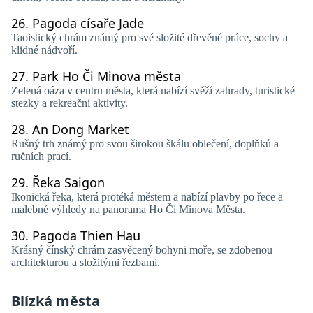
26.
Pagoda císaře Jade
Taoistický chrám známý pro své složité dřevěné práce, sochy a
klidné nádvoří.
27.
Park Ho Či Minova města
Zelená oáza v centru města, která nabízí svěží zahrady, turistické
stezky a rekreační aktivity.
28.
An Dong Market
Rušný trh známý pro svou širokou škálu oblečení, doplňků a
ručních prací.
29.
Řeka Saigon
Ikonická řeka, která protéká městem a nabízí plavby po řece a
malebné výhledy na panorama Ho Či Minova Města.
30.
Pagoda Thien Hau
Krásný čínský chrám zasvěcený bohyni moře, se zdobenou
architekturou a složitými řezbami.
Blízká města