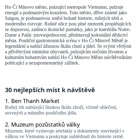
Ho Či Minovo město, pulzující metropole Vietnamu, pulzuje
energií a podmanivým kouzlem. Toto město, dříve známé jako
Saigon, je podmanivou směsí bohaté historie, rušných trhů a
moderního rozvoje. Rušné ulice jsou plné motorek proplétajících
se dopravou, zatímco ikonické památky, jako je katedrála Notre-
Dame a Palác znovusjednocení, představují koloniální dědictví
města. Pouliční gastronomická scéna v Ho Či Minově Městě je
legendární a nabízí úžasnou škálu chutí a jídel. Se svými vřelými
a přívětivými místními obyvateli, pulzujícím nočním životem a
kulturním bohatstvím nabízí Ho Či Minovo Město návštěvníkům
pohlcující a nezapomenutelný zážitek.
30 nejlepších míst k návštěvě
1.
Ben Thanh Market
Rušný trh nabízející širokou škálu zboží, včetně oblečení,
suvenýrů a místního pouličního jídla.
2.
Muzeum pozůstatků války
Muzeum, které vystavuje artefakty a dokumenty související s
válkou ve Vietnamu a poskytuje nahlédnutí do historie země.