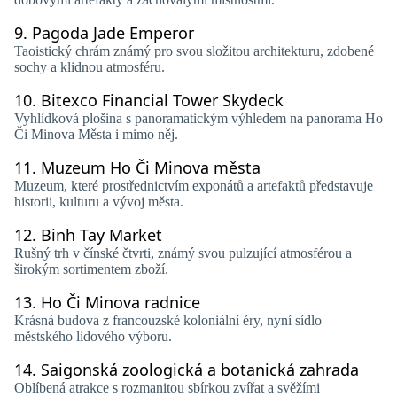
9.
Pagoda Jade Emperor
Taoistický chrám známý pro svou složitou architekturu, zdobené
sochy a klidnou atmosféru.
10.
Bitexco Financial Tower Skydeck
Vyhlídková plošina s panoramatickým výhledem na panorama Ho
Či Minova Města i mimo něj.
11.
Muzeum Ho Či Minova města
Muzeum, které prostřednictvím exponátů a artefaktů představuje
historii, kulturu a vývoj města.
12.
Binh Tay Market
Rušný trh v čínské čtvrti, známý svou pulzující atmosférou a
širokým sortimentem zboží.
13.
Ho Či Minova radnice
Krásná budova z francouzské koloniální éry, nyní sídlo
městského lidového výboru.
14.
Saigonská zoologická a botanická zahrada
Oblíbená atrakce s rozmanitou sbírkou zvířat a svěžími