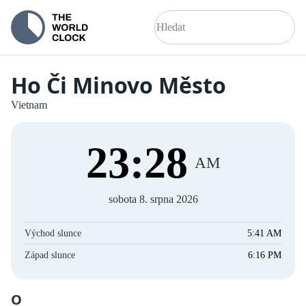
Ho Či Minovo Město
Vietnam
23
:
28
AM
sobota 8. srpna 2026
Východ slunce
5:41 AM
Západ slunce
6:16 PM
O