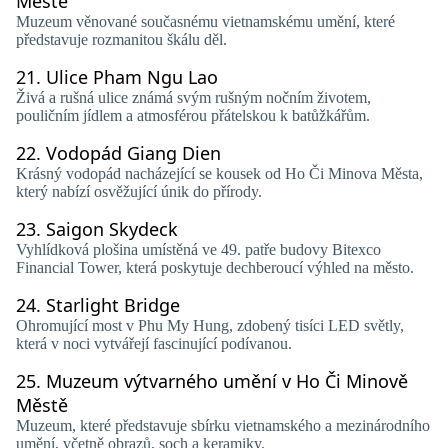
Městě
Muzeum věnované současnému vietnamskému umění, které
představuje rozmanitou škálu děl.
21.
Ulice Pham Ngu Lao
Živá a rušná ulice známá svým rušným nočním životem,
pouličním jídlem a atmosférou přátelskou k batůžkářům.
22.
Vodopád Giang Dien
Krásný vodopád nacházející se kousek od Ho Či Minova Města,
který nabízí osvěžující únik do přírody.
23.
Saigon Skydeck
Vyhlídková plošina umístěná ve 49. patře budovy Bitexco
Financial Tower, která poskytuje dechberoucí výhled na město.
24.
Starlight Bridge
Ohromující most v Phu My Hung, zdobený tisíci LED světly,
která v noci vytvářejí fascinující podívanou.
25.
Muzeum výtvarného umění v Ho Či Minově
Městě
Muzeum, které představuje sbírku vietnamského a mezinárodního
umění, včetně obrazů, soch a keramiky.