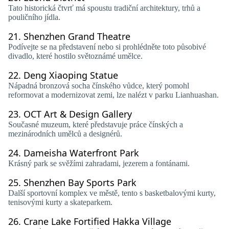
Tato historická čtvrť má spoustu tradiční architektury, trhů a
pouličního jídla.
21.
Shenzhen Grand Theatre
Podívejte se na představení nebo si prohlédněte toto působivé
divadlo, které hostilo světoznámé umělce.
22.
Deng Xiaoping Statue
Nápadná bronzová socha čínského vůdce, který pomohl
reformovat a modernizovat zemi, lze nalézt v parku Lianhuashan.
23.
OCT Art & Design Gallery
Současné muzeum, které představuje práce čínských a
mezinárodních umělců a designérů.
24.
Dameisha Waterfront Park
Krásný park se svěžími zahradami, jezerem a fontánami.
25.
Shenzhen Bay Sports Park
Další sportovní komplex ve městě, tento s basketbalovými kurty,
tenisovými kurty a skateparkem.
26.
Crane Lake Fortified Hakka Village