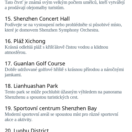
Tato čtvrť je známá svým velkým počtem umělců, kteří vytvářejí
a prodávají olejomalby turistům.
15.
Shenzhen Concert Hall
Podívejte se na vystoupení nebo prohlédněte si působivé místo,
které je domovem Shenzhen Symphony Orchestra.
16.
Pláž Xichong
Krásná odlehlá pláž s křišťálově čistou vodou a klidnou
atmosférou.
17.
Guanlan Golf Course
Dobře udržované golfové hřiště s krásnou přírodou a náročnými
jamkami.
18.
Lianhuashan Park
Tento park se může pochlubit úžasným výhledem na panorama
Shenzhenu a spoustou turistických cest.
19.
Sportovní centrum Shenzhen Bay
Moderní sportovní areál se spoustou míst pro různé sportovní
akce a aktivity.
20.
Luohu District