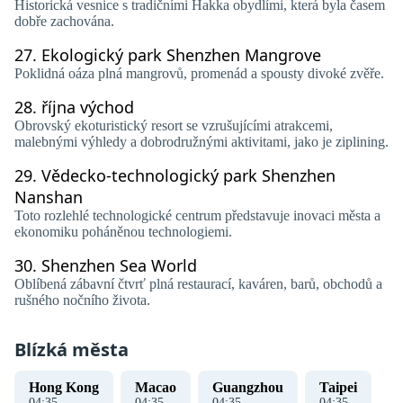
Historická vesnice s tradičními Hakka obydlími, která byla časem
dobře zachována.
27.
Ekologický park Shenzhen Mangrove
Poklidná oáza plná mangrovů, promenád a spousty divoké zvěře.
28.
října východ
Obrovský ekoturistický resort se vzrušujícími atrakcemi,
malebnými výhledy a dobrodružnými aktivitami, jako je ziplining.
29.
Vědecko-technologický park Shenzhen
Nanshan
Toto rozlehlé technologické centrum představuje inovaci města a
ekonomiku poháněnou technologiemi.
30.
Shenzhen Sea World
Oblíbená zábavní čtvrť plná restaurací, kaváren, barů, obchodů a
rušného nočního života.
Blízká města
Hong Kong
Macao
Guangzhou
Taipei
04
:
36
04
:
36
04
:
36
04
:
36