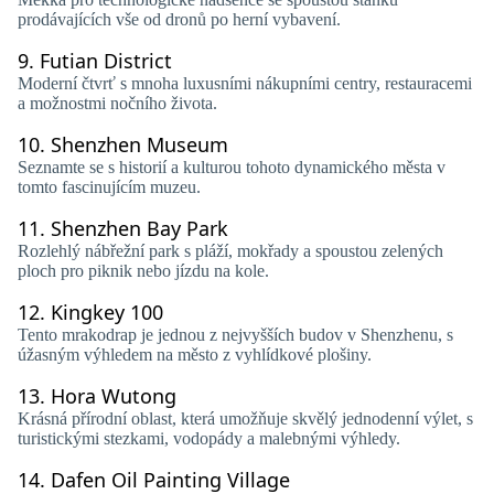
prodávajících vše od dronů po herní vybavení.
9.
Futian District
Moderní čtvrť s mnoha luxusními nákupními centry, restauracemi
a možnostmi nočního života.
10.
Shenzhen Museum
Seznamte se s historií a kulturou tohoto dynamického města v
tomto fascinujícím muzeu.
11.
Shenzhen Bay Park
Rozlehlý nábřežní park s pláží, mokřady a spoustou zelených
ploch pro piknik nebo jízdu na kole.
12.
Kingkey 100
Tento mrakodrap je jednou z nejvyšších budov v Shenzhenu, s
úžasným výhledem na město z vyhlídkové plošiny.
13.
Hora Wutong
Krásná přírodní oblast, která umožňuje skvělý jednodenní výlet, s
turistickými stezkami, vodopády a malebnými výhledy.
14.
Dafen Oil Painting Village