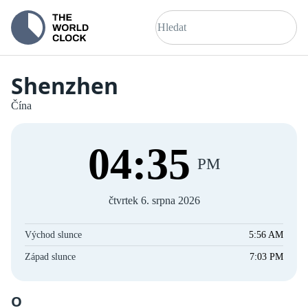
Shenzhen
Čína
04
:
36
PM
čtvrtek 6. srpna 2026
Východ slunce
5:56 AM
Západ slunce
7:03 PM
O