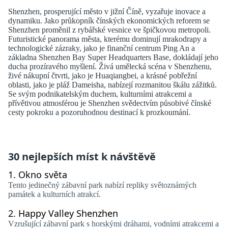
Shenzhen, prosperující město v jižní Číně, vyzařuje inovace a
dynamiku. Jako průkopník čínských ekonomických reforem se
Shenzhen proměnil z rybářské vesnice ve špičkovou metropoli.
Futuristické panorama města, kterému dominují mrakodrapy a
technologické zázraky, jako je finanční centrum Ping An a
základna Shenzhen Bay Super Headquarters Base, dokládají jeho
ducha prozíravého myšlení. Živá umělecká scéna v Shenzhenu,
živé nákupní čtvrti, jako je Huaqiangbei, a krásné pobřežní
oblasti, jako je pláž Dameisha, nabízejí rozmanitou škálu zážitků.
Se svým podnikatelským duchem, kulturními atrakcemi a
přívětivou atmosférou je Shenzhen svědectvím působivé čínské
cesty pokroku a pozoruhodnou destinací k prozkoumání.
30 nejlepších míst k návštěvě
1.
Okno světa
Tento jedinečný zábavní park nabízí repliky světoznámých
památek a kulturních atrakcí.
2.
Happy Valley Shenzhen
Vzrušující zábavní park s horskými dráhami, vodními atrakcemi a