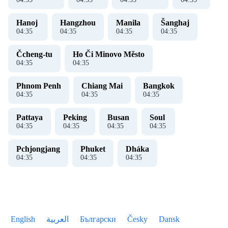
Hanoj ​​
Hangzhou
Manila
Šanghaj
04
:
36
04
:
36
04
:
36
04
:
36
Čcheng-tu
Ho Či Minovo Město
04
:
36
04
:
36
Phnom Penh
Chiang Mai
Bangkok
04
:
36
04
:
36
04
:
36
Pattaya
Peking
Busan
Soul
04
:
36
04
:
36
04
:
36
04
:
36
Pchjongjang
Phuket
Dháka
04
:
36
04
:
36
04
:
36
English
العربية
Български
Česky
Dansk