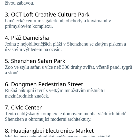
živou zábavou.
3.
OCT Loft Creative Culture Park
Umělecké centrum s galeriemi, obchody a kavárnami v
průmyslovém komplexu.
4.
Pláž Dameisha
Jedna z nejoblíbenějších pláží v Shenzhenu se zlatým pískem a
úžasným výhledem na oceán.
5.
Shenzhen Safari Park
Zoo ve stylu safari s více než 300 druhy zvířat, včetně pand, tygrů
a slonů.
6.
Dongmen Pedestrian Street
Rušná nákupní čtvrť s velkým množstvím místních i
mezinárodních značek.
7.
Civic Center
Tento nablýskaný komplex je domovem mnoha vládních úřadů
Shenzhen a ohromující moderní architektury.
8.
Huaqiangbei Electronics Market
Mekka pro technologické nadšence se spoustou stánků