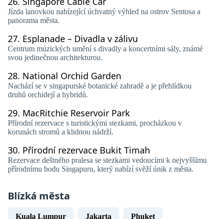
26.
Singapore Cable Car
Jízda lanovkou nabízející úchvatný výhled na ostrov Sentosa a
panorama města.
27.
Esplanade – Divadla v zálivu
Centrum múzických umění s divadly a koncertními sály, známé
svou jedinečnou architekturou.
28.
National Orchid Garden
Nachází se v singapurské botanické zahradě a je přehlídkou
druhů orchidejí a hybridů.
29.
MacRitchie Reservoir Park
Přírodní rezervace s turistickými stezkami, procházkou v
korunách stromů a klidnou nádrží.
30.
Přírodní rezervace Bukit Timah
Rezervace deštného pralesa se stezkami vedoucími k nejvyššímu
přírodnímu bodu Singapuru, který nabízí svěží únik z města.
Blízká města
Kuala Lumpur
Jakarta
Phuket