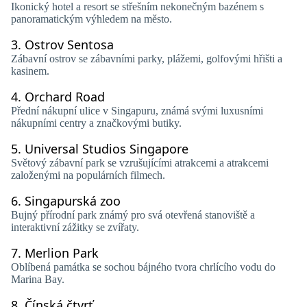
Ikonický hotel a resort se střešním nekonečným bazénem s
panoramatickým výhledem na město.
3.
Ostrov Sentosa
Zábavní ostrov se zábavními parky, plážemi, golfovými hřišti a
kasinem.
4.
Orchard Road
Přední nákupní ulice v Singapuru, známá svými luxusními
nákupními centry a značkovými butiky.
5.
Universal Studios Singapore
Světový zábavní park se vzrušujícími atrakcemi a atrakcemi
založenými na populárních filmech.
6.
Singapurská zoo
Bujný přírodní park známý pro svá otevřená stanoviště a
interaktivní zážitky se zvířaty.
7.
Merlion Park
Oblíbená památka se sochou bájného tvora chrlícího vodu do
Marina Bay.
8.
Čínská čtvrť