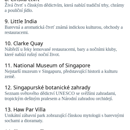
Živá čtvrť s čínským dědictvím, která nabízí tradiční trhy, chrámy
a pouliční jídlo.
9.
Little India
Barevná a aromatická čtvrť známá indickou kulturou, obchody a
restauracemi.
10.
Clarke Quay
Nábřeží u řeky lemované restauracemi, bary a nočními kluby,
které nabízí rušný noční život.
11.
National Museum of Singapore
Nejstarší muzeum v Singapuru, představující historii a kulturu
země.
12.
Singapurské botanické zahrady
Seznam světového dědictví UNESCO se svěžími zahradami,
tropickým deštným pralesem a Národní zahradou orchidejí.
13.
Haw Par Villa
Unikátní zábavní park zobrazující čínskou mytologii s barevnými
sochami a dioramaty.