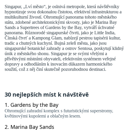
Singapur, „Lví město“, je oslnivá metropole, která návštěvníky
hypnotizuje svou dokonalou čistotou, efektivní infrastrukturou a
multikulturní živostí. Ohromující panorama tohoto městského
státu, zdobené architektonickými skvosty, jako je Marina Bay
Sands a Supertrees of Gardens by the Bay, vytváří úchvatné
panorama. Různorodé singapurské čtvrti, jako je Little India,
Čínská čtvrť a Kampong Glam, nabízejí pestrou tapisérii kultur,
tradic a chutných kuchyní. Bujná zeleň města, jako jsou
singapurské botanické zahrady a ostrov Sentosa, poskytují klidný
únik z městského shonu. Singapur je se svými vřelými a
přívětivými místními obyvateli, efektivním systémem veřejné
dopravy a odhodláním k inovacím důkazem harmonického
soužití, což z něj činí skutečně pozoruhodnou destinaci.
30 nejlepších míst k návštěvě
1.
Gardens by the Bay
Ohromující zahradní komplex s futuristickými superstromy,
květinovými kupolemi a oblačným lesem.
2.
Marina Bay Sands