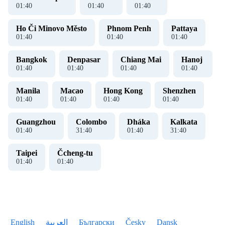
01
:
40
01
:
40
01
:
40
Ho Či Minovo Město
Phnom Penh
Pattaya
01
:
40
01
:
40
01
:
40
Bangkok
Denpasar
Chiang Mai
Hanoj ​​
01
:
40
01
:
40
01
:
40
01
:
40
Manila
Macao
Hong Kong
Shenzhen
01
:
40
01
:
40
01
:
40
01
:
40
Guangzhou
Colombo
Dháka
Kalkata
01
:
40
31
:
40
01
:
40
31
:
40
Taipei
Čcheng-tu
01
:
40
01
:
40
English
العربية
Български
Česky
Dansk