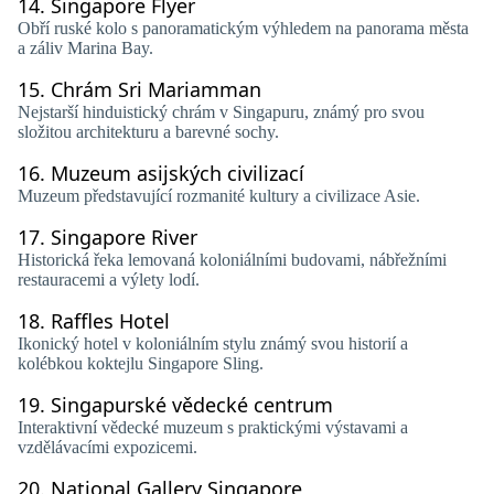
14.
Singapore Flyer
Obří ruské kolo s panoramatickým výhledem na panorama města
a záliv Marina Bay.
15.
Chrám Sri Mariamman
Nejstarší hinduistický chrám v Singapuru, známý pro svou
složitou architekturu a barevné sochy.
16.
Muzeum asijských civilizací
Muzeum představující rozmanité kultury a civilizace Asie.
17.
Singapore River
Historická řeka lemovaná koloniálními budovami, nábřežními
restauracemi a výlety lodí.
18.
Raffles Hotel
Ikonický hotel v koloniálním stylu známý svou historií a
kolébkou koktejlu Singapore Sling.
19.
Singapurské vědecké centrum
Interaktivní vědecké muzeum s praktickými výstavami a
vzdělávacími expozicemi.
20.
National Gallery Singapore