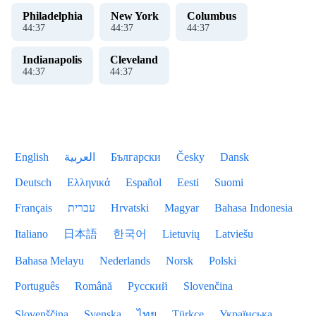
Philadelphia
New York
Columbus
44
:
38
44
:
38
44
:
38
Indianapolis
Cleveland
44
:
38
44
:
38
English
العربية
Български
Česky
Dansk
Deutsch
Ελληνικά
Español
Eesti
Suomi
Français
עברית
Hrvatski
Magyar
Bahasa Indonesia
Italiano
日本語
한국어
Lietuvių
Latviešu
Bahasa Melayu
Nederlands
Norsk
Polski
Português
Română
Русский
Slovenčina
Slovenščina
Svenska
ไทย
Türkçe
Українська