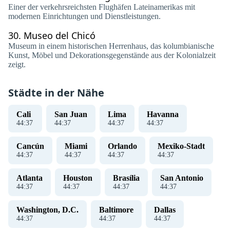
Einer der verkehrsreichsten Flughäfen Lateinamerikas mit
modernen Einrichtungen und Dienstleistungen.
30.
Museo del Chicó
Museum in einem historischen Herrenhaus, das kolumbianische
Kunst, Möbel und Dekorationsgegenstände aus der Kolonialzeit
zeigt.
Städte in der Nähe
Cali
San Juan
Lima
Havanna
44
:
38
44
:
38
44
:
38
44
:
38
Cancún
Miami
Orlando
Mexiko-Stadt
44
:
38
44
:
38
44
:
38
44
:
38
Atlanta
Houston
Brasília
San Antonio
44
:
38
44
:
38
44
:
38
44
:
38
Washington, D.C.
Baltimore
Dallas
44
:
38
44
:
38
44
:
38