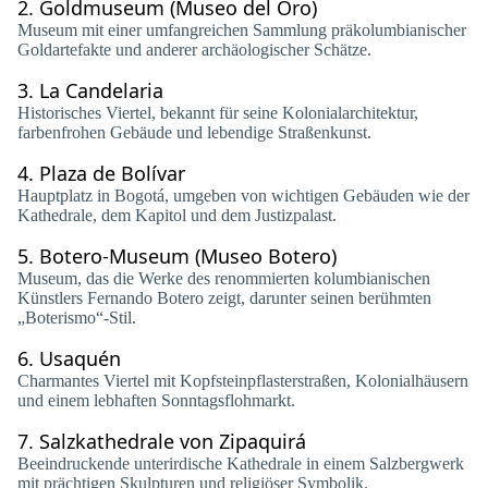
2.
Goldmuseum (Museo del Oro)
Museum mit einer umfangreichen Sammlung präkolumbianischer
Goldartefakte und anderer archäologischer Schätze.
3.
La Candelaria
Historisches Viertel, bekannt für seine Kolonialarchitektur,
farbenfrohen Gebäude und lebendige Straßenkunst.
4.
Plaza de Bolívar
Hauptplatz in Bogotá, umgeben von wichtigen Gebäuden wie der
Kathedrale, dem Kapitol und dem Justizpalast.
5.
Botero-Museum (Museo Botero)
Museum, das die Werke des renommierten kolumbianischen
Künstlers Fernando Botero zeigt, darunter seinen berühmten
„Boterismo“-Stil.
6.
Usaquén
Charmantes Viertel mit Kopfsteinpflasterstraßen, Kolonialhäusern
und einem lebhaften Sonntagsflohmarkt.
7.
Salzkathedrale von Zipaquirá
Beeindruckende unterirdische Kathedrale in einem Salzbergwerk
mit prächtigen Skulpturen und religiöser Symbolik.