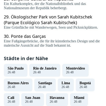
Ein Kulturkomplex, der die Nationalbibliothek und das
Nationalmuseum der Republik beherbergt.
29.
Ökologischer Park von Sarah Kubitschek
(Parque Ecológico Sarah Kubitschek)
Eine Grünfläche mit Wanderwegen, Seen und Picknickplätzen.
30.
Ponte das Garças
Eine Fußgängerbrücke, die für ihr künstlerisches Design und die
malerische Aussicht auf die Stadt bekannt ist.
Städte in der Nähe
São Paulo
Rio de Janeiro
Montevideo
26
:
48
26
:
48
26
:
48
Buenos Aires
Santiago
Lima
Bogotá
26
:
48
26
:
48
26
:
48
26
:
48
Cali
San Juan
Havanna
Miami
26
:
48
26
:
48
26
:
48
26
:
48