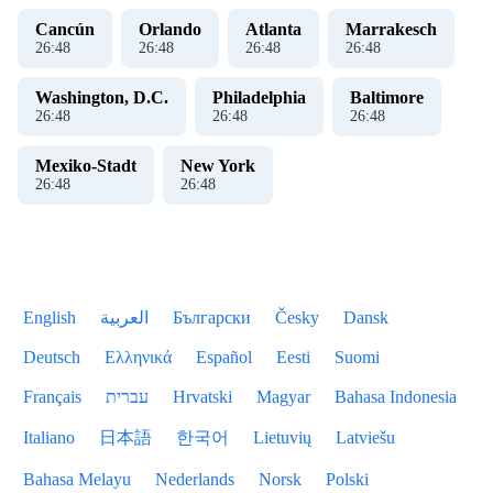
Cancún
Orlando
Atlanta
Marrakesch
26
:
48
26
:
48
26
:
48
26
:
48
Washington, D.C.
Philadelphia
Baltimore
26
:
48
26
:
48
26
:
48
Mexiko-Stadt
New York
26
:
48
26
:
48
English
العربية
Български
Česky
Dansk
Deutsch
Ελληνικά
Español
Eesti
Suomi
Français
עברית
Hrvatski
Magyar
Bahasa Indonesia
Italiano
日本語
한국어
Lietuvių
Latviešu
Bahasa Melayu
Nederlands
Norsk
Polski