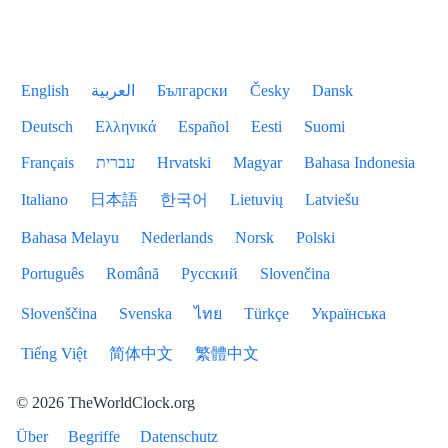
English
العربية
Български
Česky
Dansk
Deutsch
Ελληνικά
Español
Eesti
Suomi
Français
עברית
Hrvatski
Magyar
Bahasa Indonesia
Italiano
日本語
한국어
Lietuvių
Latviešu
Bahasa Melayu
Nederlands
Norsk
Polski
Português
Română
Русский
Slovenčina
Slovenščina
Svenska
ไทย
Türkçe
Українська
Tiếng Việt
简体中文
繁體中文
© 2026 TheWorldClock.org
Über
Begriffe
Datenschutz