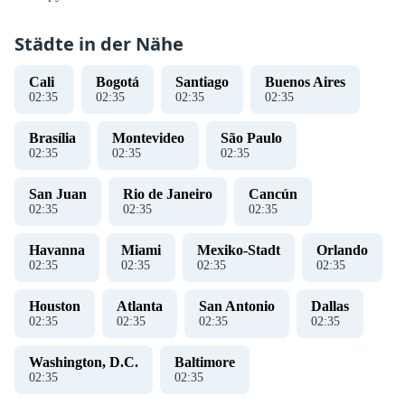
Städte in der Nähe
Cali
Bogotá
Santiago
Buenos Aires
02
:
35
02
:
35
02
:
35
02
:
35
Brasília
Montevideo
São Paulo
02
:
35
02
:
35
02
:
35
San Juan
Rio de Janeiro
Cancún
02
:
35
02
:
35
02
:
35
Havanna
Miami
Mexiko-Stadt
Orlando
02
:
35
02
:
35
02
:
35
02
:
35
Houston
Atlanta
San Antonio
Dallas
02
:
35
02
:
35
02
:
35
02
:
35
Washington, D.C.
Baltimore
02
:
35
02
:
35