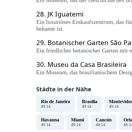
Ein Museum, das der Geschichte des br
28.
JK Iguatemi
Ein luxuriöses Einkaufszentrum, das f
bekannt ist.
29.
Botanischer Garten São Pa
Ein friedlicher botanischer Garten mit
30.
Museu da Casa Brasileira
Ein Museum, das brasilianischem Desig
Städte in der Nähe
Rio de Janeiro
Brasília
Montevide
49
:
15
49
:
15
49
:
15
Havanna
Miami
Cancún
Orl
49
:
15
49
:
15
49
:
15
49
:
1