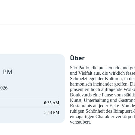
Über
São Paulo, die pulsierende und ges
PM
und Vielfalt aus, die wirklich fesse
Schmelztiegel der Kulturen, in de
harmonisch ineinander greifen. D
2026
präsentiert hoch aufragende Wol
Boulevards eine Pause vom städtis
Kunst, Unterhaltung und Gastrono
6:35 AM
Restaurants an jeder Ecke. Von de
ruhigen Schönheit des Ibirapuera-P
5:48 PM
einzigartigen Charakter verkörpe
verzaubert.