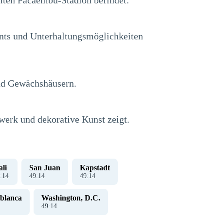
mten Pacaembu-Stadion befindet.
ants und Unterhaltungsmöglichkeiten
und Gewächshäusern.
erk und dekorative Kunst zeigt.
li
San Juan
Kapstadt
:
15
49
:
15
49
:
15
blanca
Washington, D.C.
49
:
15