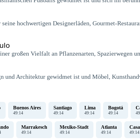
asilianischen Fußballs gewidmet ist und sich im berüh
ür seine hochwertigen Designerläden, Gourmet-Restaur
ulo
 einer großen Vielfalt an Pflanzenarten, Spazierwegen 
n und Architektur gewidmet ist und Möbel, Kunsthandw
o
Buenos Aires
Santiago
Lima
Bogotá
Ca
49
:
15
49
:
15
49
:
15
49
:
15
49
ando
Marrakesch
Mexiko-Stadt
Atlanta
Casa
5
49
:
15
49
:
15
49
:
15
49
:
15