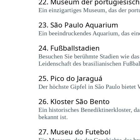
22.
Museum der portugiesisch
Ein einzigartiges Museum, das der portu
23.
São Paulo Aquarium
Ein beeindruckendes Aquarium, das eine 
24.
Fußballstadien
Besuchen Sie berühmte Stadien wie das
Leidenschaft des brasilianischen Fußbal
25.
Pico do Jaraguá
Der höchste Gipfel in São Paulo biete
26.
Kloster São Bento
Ein historisches Benediktinerkloster, d
bekannt ist.
27.
Museu do Futebol