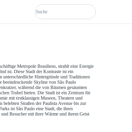
chäftige Metropole Brasiliens, strahlt eine Energie
lnd ist. Diese Stadt der Kontraste ist ein
m unterschiedliche Hintergründe und Traditionen
ie beeindruckende Skyline von São Paulo
kenkratzer, während die von Bäumen gesäumten
chen Trubel bieten. Die Stadt ist ein Zentrum für
mie mit erstklassigen Museen, Theatern und
n belebten Straßen der Paulista Avenue bis zur
arks ist São Paulo eine Stadt, die ihren
rt und Besucher mit ihrer Wärme und ihrem Geist