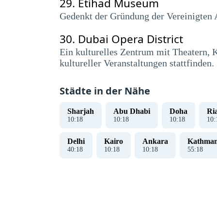
29.
Etihad Museum
Gedenkt der Gründung der Vereinigten A
30.
Dubai Opera District
Ein kulturelles Zentrum mit Theatern, K
kultureller Veranstaltungen stattfinden.
Städte in der Nähe
Sharjah
Abu Dhabi
Doha
Ri
10
:
19
10
:
19
10
:
19
10
:
Delhi
Kairo
Ankara
Kathma
40
:
19
10
:
19
10
:
19
55
:
19