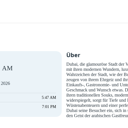
Über
Dubai, die glamouröse Stadt der V
AM
mit ihren modernen Wundern, luxur
Wahrzeichen der Stadt, wie der Bu
zeugen von ihrem Ehrgeiz und ihr
t 2026
Einkaufs-, Gastronomie- und Unte
Geschmack und Wunsch etwas. Die v
ihren traditionellen Souks, moder
5:47 AM
widerspiegelt, sorgt für Tiefe und
Wüstenabenteuern und einer perfe
7:01 PM
Dubai seine Besucher ein, sich in
den Geist der arabischen Gastfreu