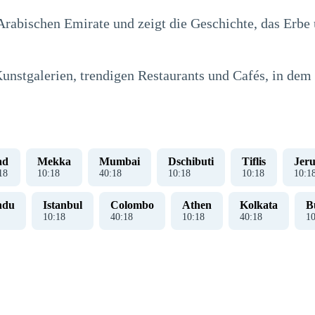
rabischen Emirate und zeigt die Geschichte, das Erbe
unstgalerien, trendigen Restaurants und Cafés, in dem 
ad
Mekka
Mumbai
Dschibuti
Tiflis
Jer
19
10
:
19
40
:
19
10
:
19
10
:
19
10
:
1
ndu
Istanbul
Colombo
Athen
Kolkata
B
10
:
19
40
:
19
10
:
19
40
:
19
1