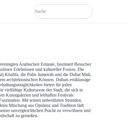
ereinigten Arabischen Emirate, fasziniert Besucher
iösen Erlebnissen und kultureller Fusion. Die
rj Khalifa, die Palm Jumeirah und die Dubai Mall,
em architektonischen Können. Dubais erstklassige
rhaltungsmöglichkeiten bieten für jeden
ielfältige Kulturszene der Stadt, die sich in
nen Kunstgalerien und lebhaften Festivals
 Faszination. Mit seinen unberührten Stränden,
kten Mischung aus Opulenz und Tradition lädt
 seiner unvergleichlichen Pracht zu verwöhnen und
ndschaft zu genießen.