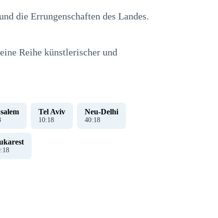
 und die Errungenschaften des Landes.
eine Reihe künstlerischer und
usalem
Tel Aviv
Neu-Delhi
9
10
:
19
40
:
19
ukarest
0
:
19