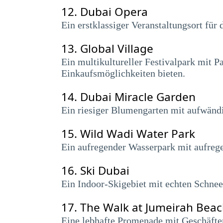
12.
Dubai Opera
Ein erstklassiger Veranstaltungsort für
13.
Global Village
Ein multikultureller Festivalpark mit P
Einkaufsmöglichkeiten bieten.
14.
Dubai Miracle Garden
Ein riesiger Blumengarten mit aufwändi
15.
Wild Wadi Water Park
Ein aufregender Wasserpark mit aufreg
16.
Ski Dubai
Ein Indoor-Skigebiet mit echten Schne
17.
The Walk at Jumeirah Bea
Eine lebhafte Promenade mit Geschäfte