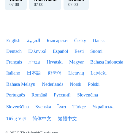
07
:
00
07
:
00
07
:
00
English
العربية
Български
Česky
Dansk
Deutsch
Ελληνικά
Español
Eesti
Suomi
Français
עברית
Hrvatski
Magyar
Bahasa Indonesia
Italiano
日本語
한국어
Lietuvių
Latviešu
Bahasa Melayu
Nederlands
Norsk
Polski
Português
Română
Русский
Slovenčina
Slovenščina
Svenska
ไทย
Türkçe
Українська
Tiếng Việt
简体中文
繁體中文