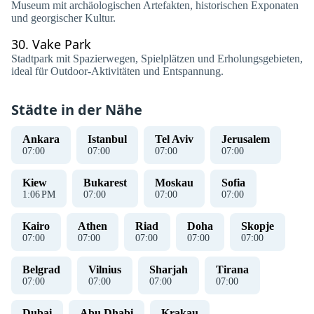
Museum mit archäologischen Artefakten, historischen Exponaten
und georgischer Kultur.
30.
Vake Park
Stadtpark mit Spazierwegen, Spielplätzen und Erholungsgebieten,
ideal für Outdoor-Aktivitäten und Entspannung.
Städte in der Nähe
Ankara
Istanbul
Tel Aviv
Jerusalem
07
:
00
07
:
00
07
:
00
07
:
00
Kiew
Bukarest
Moskau
Sofia
1
:
06
PM
07
:
00
07
:
00
07
:
00
Kairo
Athen
Riad
Doha
Skopje
07
:
00
07
:
00
07
:
00
07
:
00
07
:
00
Belgrad
Vilnius
Sharjah
Tirana
07
:
00
07
:
00
07
:
00
07
:
00
Dubai
Abu Dhabi
Krakau