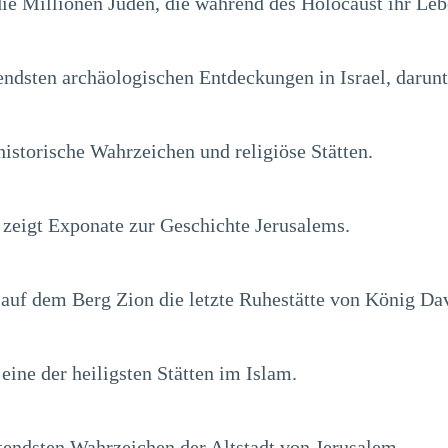
e Millionen Juden, die während des Holocaust ihr Leb
ndsten archäologischen Entdeckungen in Israel, darunt
historische Wahrzeichen und religiöse Stätten.
eigt Exponate zur Geschichte Jerusalems.
uf dem Berg Zion die letzte Ruhestätte von König Dav
ine der heiligsten Stätten im Islam.
utendsten Wahrzeichen der Altstadt von Jerusalem.