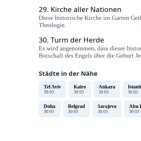
29.
Kirche aller Nationen
Diese historische Kirche im Garten Get
Theologie.
30.
Turm der Herde
Es wird angenommen, dass dieser histor
Botschaft des Engels über die Geburt J
Städte in der Nähe
Tel Aviv
Kairo
Ankara
Istanb
30
:
04
30
:
04
30
:
04
30
:
04
Doha
Belgrad
Sarajevo
Abu 
30
:
04
30
:
04
30
:
04
30
:
04