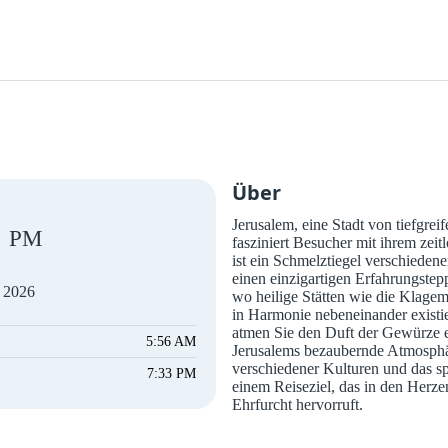
Über
Jerusalem, eine Stadt von tiefgreif
PM
fasziniert Besucher mit ihrem zei
ist ein Schmelztiegel verschieden
einen einzigartigen Erfahrungstepp
t 2026
wo heilige Stätten wie die Klage
in Harmonie nebeneinander existie
atmen Sie den Duft der Gewürze ei
5:56 AM
Jerusalems bezaubernde Atmosph
verschiedener Kulturen und das s
7:33 PM
einem Reiseziel, das in den Herze
Ehrfurcht hervorruft.