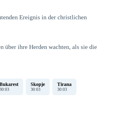
enden Ereignis in der christlichen
 über ihre Herden wachten, als sie die
Bukarest
Skopje
Tirana
30
:
04
30
:
04
30
:
04