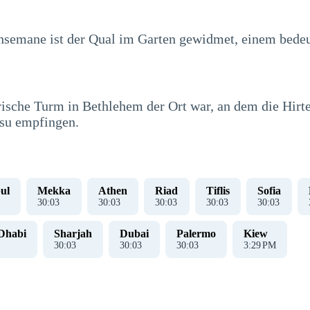
hsemane ist der Qual im Garten gewidmet, einem bedeut
ische Turm in Bethlehem der Ort war, an dem die Hirten
esu empfingen.
ul
Mekka
Athen
Riad
Tiflis
Sofia
30
:
04
30
:
04
30
:
04
30
:
04
30
:
04
Dhabi
Sharjah
Dubai
Palermo
Kiew
30
:
04
30
:
04
30
:
04
3
:
29
PM