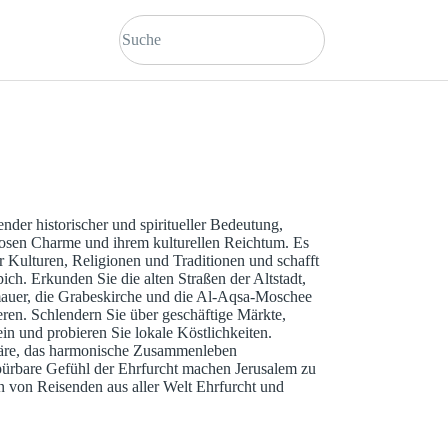
ender historischer und spiritueller Bedeutung,
tlosen Charme und ihrem kulturellen Reichtum. Es
er Kulturen, Religionen und Traditionen und schafft
ich. Erkunden Sie die alten Straßen der Altstadt,
mauer, die Grabeskirche und die Al-Aqsa-Moschee
ren. Schlendern Sie über geschäftige Märkte,
n und probieren Sie lokale Köstlichkeiten.
äre, das harmonische Zusammenleben
pürbare Gefühl der Ehrfurcht machen Jerusalem zu
n von Reisenden aus aller Welt Ehrfurcht und