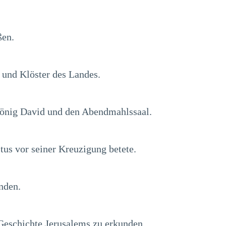
ßen.
 und Klöster des Landes.
 König David und den Abendmahlssaal.
us vor seiner Kreuzigung betete.
unden.
 Geschichte Jerusalems zu erkunden.