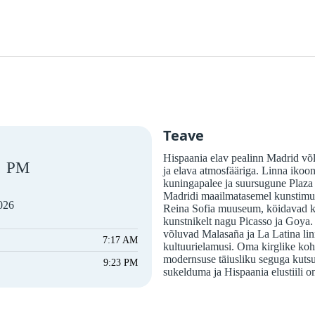
Teave
Hispaania elav pealinn Madrid võl
PM
ja elava atmosfääriga. Linna ikoon
kuningapalee ja suursugune Plaza
Madridi maailmatasemel kunstimu
2026
Reina Sofia muuseum, köidavad kuns
kunstnikelt nagu Picasso ja Goya.
võluvad Malasaña ja La Latina li
7:17 AM
kultuurielamusi. Oma kirglike koha
modernsuse täiusliku seguga kutsu
9:23 PM
sukelduma ja Hispaania elustiili 