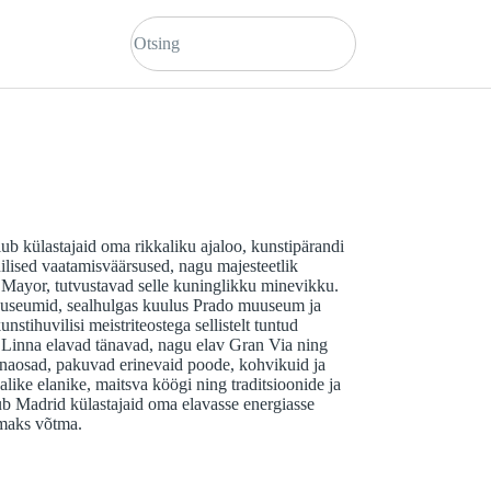
ub külastajaid oma rikkaliku ajaloo, kunstipärandi
ilised vaatamisväärsused, nagu majesteetlik
 Mayor, tutvustavad selle kuninglikku minevikku.
useumid, sealhulgas kuulus Prado muuseum ja
tihuvilisi meistriteostega sellistelt tuntud
 Linna elavad tänavad, nagu elav Gran Via ning
nnaosad, pakuvad erinevaid poode, kohvikuid ja
like elanike, maitsva köögi ning traditsioonide ja
b Madrid külastajaid oma elavasse energiasse
omaks võtma.