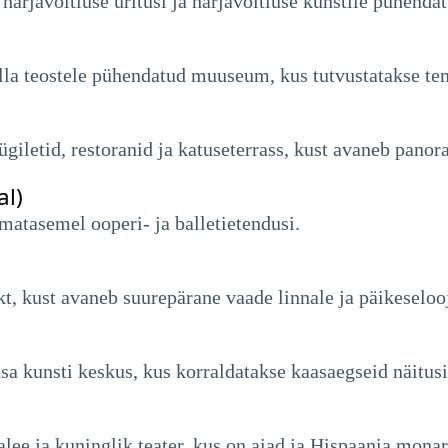
 härjavõitluse üritusi ja härjavõitluse kunstile pühen
la teostele pühendatud muuseum, kus tutvustatakse tem
giletid, restoranid ja katuseterrass, kust avaneb pano
al)
atasemel ooperi- ja balletietendusi.
t, kust avaneb suurepärane vaade linnale ja päikeseloo
 kunsti keskus, kus korraldatakse kaasaegseid näitusi j
alee ja kuninglik teater, kus on aiad ja Hispaania mona