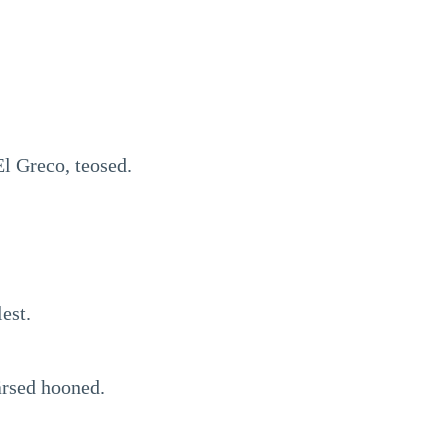
l Greco, teosed.
est.
ärsed hooned.