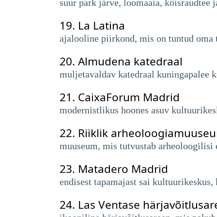
suur park järve, loomaaia, köisraudtee 
19.
La Latina
ajalooline piirkond, mis on tuntud oma t
20.
Almudena katedraal
muljetavaldav katedraal kuningapalee kõ
21.
CaixaForum Madrid
modernistlikus hoones asuv kultuurikesk
22.
Riiklik arheoloogiamuuse
muuseum, mis tutvustab arheoloogilisi e
23.
Matadero Madrid
endisest tapamajast sai kultuurikeskus, k
24.
Las Ventase härjavõitlusa