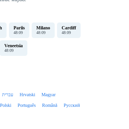
h
Pariis
Milano
Cardiff
48
:
10
48
:
10
48
:
10
Veneetsia
48
:
10
עברית
Hrvatski
Magyar
Polski
Português
Română
Русский