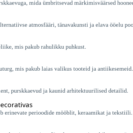
purskkaevuga, mida ümbritsevad märkimisväärsed hoone
ternatiivse atmosfääri, tänavakunsti ja elava ööelu poo
eliike, mis pakub rahulikku puhkust.
turg, mis pakub laias valikus tooteid ja antiikesemeid.
nt, purskkaevud ja kaunid arhitektuurilised detailid.
ecorativas
erinevate perioodide mööblit, keraamikat ja tekstiili.