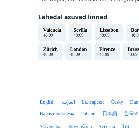
Lähedal asuvad linnad
Valencia
Sevilla
Lissabon
Bar
48
:
10
48
:
10
48
:
10
48
:
1
Zürich
London
Firenze
Brüss
48
:
10
48
:
10
48
:
10
48
:
10
English
العربية
Български
Česky
Dan
Bahasa Indonesia
Italiano
日本語
한국어
Slovenčina
Slovenščina
Svenska
ไทย