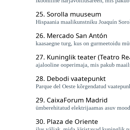
ikooniline härjavõitlusareen, mis pakub
25.
Sorolla muuseum
Hispaania maalikunstniku Joaquín Sorol
26.
Mercado San Antón
kaasaegne turg, kus on gurmeetoidu müü
27.
Kuninglik teater (Teatro Re
ajalooline ooperimaja, mis pakub maailm
28.
Debodi vaatepunkt
Parque del Oeste kõrgendatud vaatepunk
29.
CaixaForum Madrid
ümberehitatud elektrijaamas asuv moodsa
30.
Plaza de Oriente
ilus väljak, mida ääristavad kuninglik p