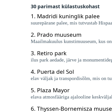
30 parimast külastuskohast
1.
Madridi kuninglik palee
suurepärane palee, mis tutvustab Hispaa
2.
Prado muuseum
Maailmakuulus kunstimuuseum, kus on t
3.
Retiro park
ilus park aedade, järve ja monumentide
4.
Puerta del Sol
elav väljak ja transpordisõlm, mis on tu
5.
Plaza Mayor
elava atmosfääriga ajalooline keskvälj
6.
Thyssen-Bornemisza muus