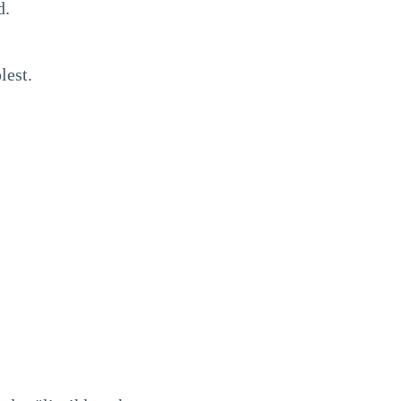
d.
lest.