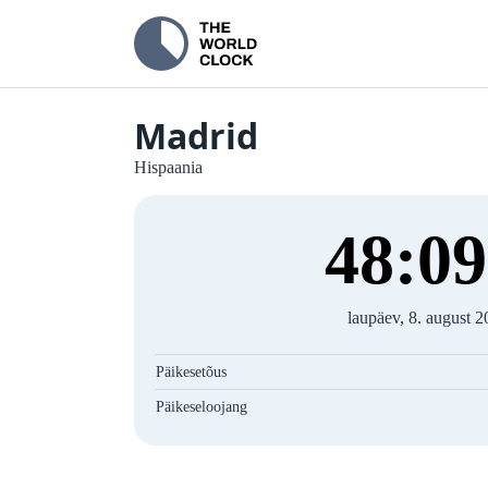
Madrid
Hispaania
48
:
10
laupäev, 8. august 
Päikesetõus
Päikeseloojang