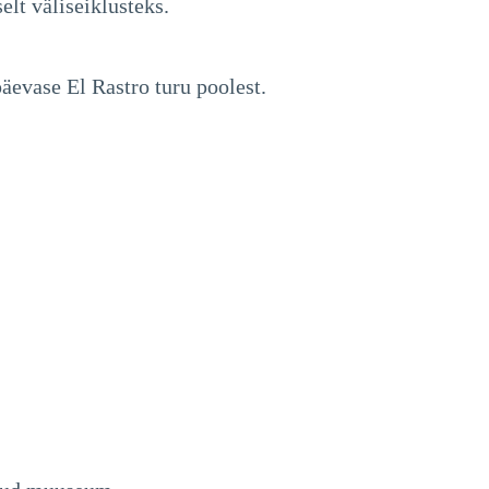
elt väliseiklusteks.
päevase El Rastro turu poolest.