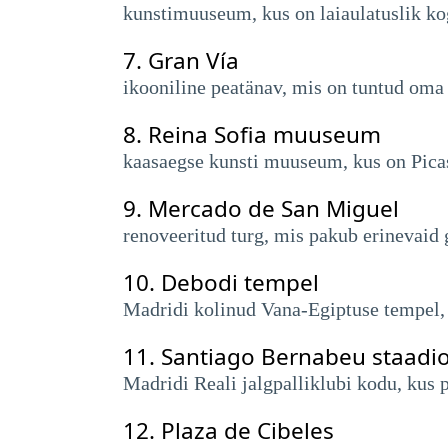
kunstimuuseum, kus on laiaulatuslik kog
7.
Gran Vía
ikooniline peatänav, mis on tuntud oma m
8.
Reina Sofia muuseum
kaasaegse kunsti muuseum, kus on Picass
9.
Mercado de San Miguel
renoveeritud turg, mis pakub erinevaid 
10.
Debodi tempel
Madridi kolinud Vana-Egiptuse tempel, 
11.
Santiago Bernabeu staadi
Madridi Reali jalgpalliklubi kodu, kus
12.
Plaza de Cibeles