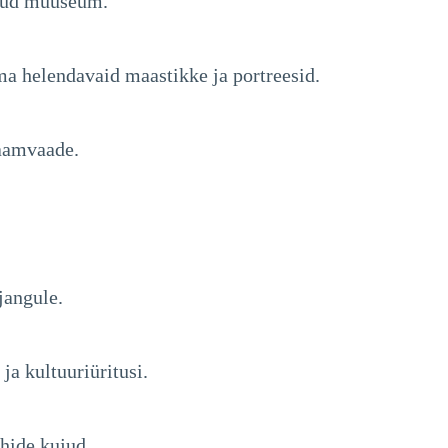
datud muuseum.
a helendavaid maastikke ja portreesid.
raamvaade.
jangule.
a kultuuriüritusi.
rhide kujud.