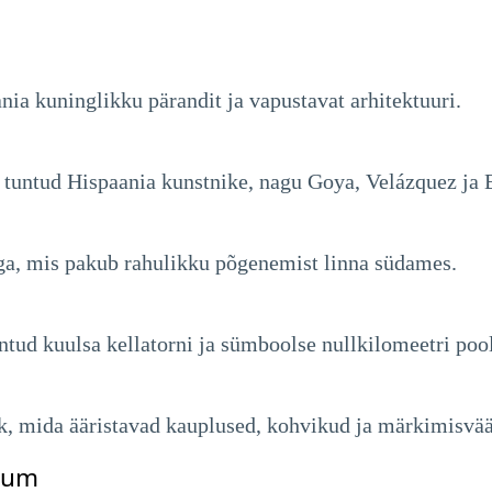
nia kuninglikku pärandit ja vapustavat arhitektuuri.
untud Hispaania kunstnike, nagu Goya, Velázquez ja E
ga, mis pakub rahulikku põgenemist linna südames.
ntud kuulsa kellatorni ja sümboolse nullkilomeetri pool
ak, mida ääristavad kauplused, kohvikud ja märkimisvä
eum