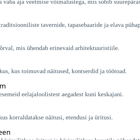
ja vaba aja veetmise võimalustega, mis sobib suurepäras
raditsiooniliste tavernide, tapasebaaride ja elava püha
rval, mis ühendab erinevaid arhitektuuristiile.
us, kus toimuvad näitused, kontserdid ja töötoad.
um
semeid eelajaloolistest aegadest kuni keskajani.
us korraldatakse näitusi, etendusi ja üritusi.
reen