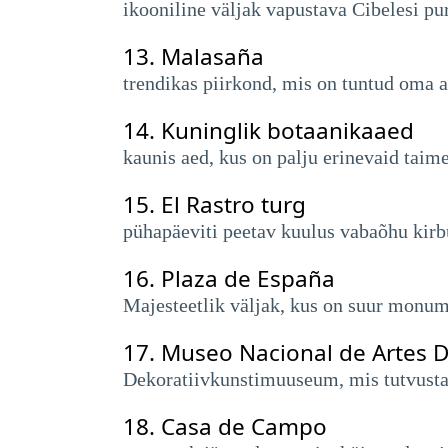
ikooniline väljak vapustava Cibelesi 
13.
Malasaña
trendikas piirkond, mis on tuntud oma al
14.
Kuninglik botaanikaaed
kaunis aed, kus on palju erinevaid taim
15.
El Rastro turg
pühapäeviti peetav kuulus vabaõhu kirbu
16.
Plaza de España
Majesteetlik väljak, kus on suur monume
17.
Museo Nacional de Artes D
Dekoratiivkunstimuuseum, mis tutvustab 
18.
Casa de Campo