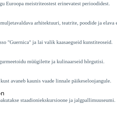
u Euroopa meistriteostest erinevatest perioodidest.
uljetavaldava arhitektuuri, teatrite, poodide ja elava 
o "Guernica" ja lai valik kaasaegseid kunstiteoseid.
gurmeetoidu müügilette ja kulinaarseid hõrgutisi.
kust avaneb kaunis vaade linnale päikeseloojangule.
on
 pakutakse staadioniekskursioone ja jalgpallimuuseumi.