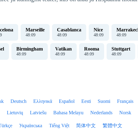
celona
Marseille
Casablanca
Nice
Marrakec
0
48
:
10
48
:
10
48
:
10
48
:
10
el
Birmingham
Vatikan
Rooma
Stuttgart
48
:
10
48
:
10
48
:
10
48
:
10
sk
Deutsch
Ελληνικά
Español
Eesti
Suomi
Français
Lietuvių
Latviešu
Bahasa Melayu
Nederlands
Norsk
Türkçe
Українська
Tiếng Việt
简体中文
繁體中文