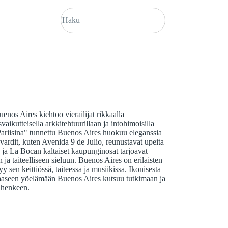
nos Aires kiehtoo vierailijat rikkaalla
vaikutteisella arkkitehtuurillaan ja intohimoisilla
ariisina" tunnettu Buenos Aires huokuu eleganssia
ardit, kuten Avenida 9 de Julio, reunustavat upeita
ja La Bocan kaltaiset kaupunginosat tarjoavat
a taiteelliseen sieluun. Buenos Aires on erilaisten
y sen keittiössä, taiteessa ja musiikissa. Ikonisesta
aaseen yöelämään Buenos Aires kutsuu tutkimaan ja
n henkeen.