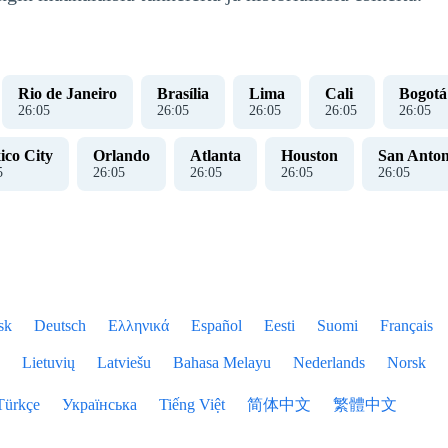
Rio de Janeiro
Brasília
Lima
Cali
Bogotá
26
:
05
26
:
05
26
:
05
26
:
05
26
:
05
ico City
Orlando
Atlanta
Houston
San Anton
5
26
:
05
26
:
05
26
:
05
26
:
05
sk
Deutsch
Ελληνικά
Español
Eesti
Suomi
Français
Lietuvių
Latviešu
Bahasa Melayu
Nederlands
Norsk
Türkçe
Українська
Tiếng Việt
简体中文
繁體中文