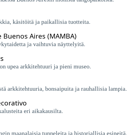
ia, käsitöitä ja paikallisia tuotteita.
e Buenos Aires (MAMBA)
kytaidetta ja vaihtuvia näyttelyitä.
es
on upea arkkitehtuuri ja pieni museo.
stä arkkitehtuuria, bonsaipuita ja rauhallisia lampia.
corativo
kalusteita eri aikakausilta.
in maanalaisia ​​tunneleita ja historiallisia esineitä.