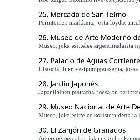
25.
Mercado de San Telmo
Perinteinen markkina, josta löydät antiikk
26.
Museo de Arte Moderno d
Museo, joka esittelee argentiinalaista ny
27.
Palacio de Aguas Corrient
Historiallinen vesipumppuasema, jossa 
28.
Jardín Japonés
Japanilainen puutarha, jossa on perintei
29.
Museo Nacional de Arte De
Museo, joka esittelee koristetaidetta ja 
30.
El Zanjón de Granados
Arkeologinen alue, joka esittelee kaupung