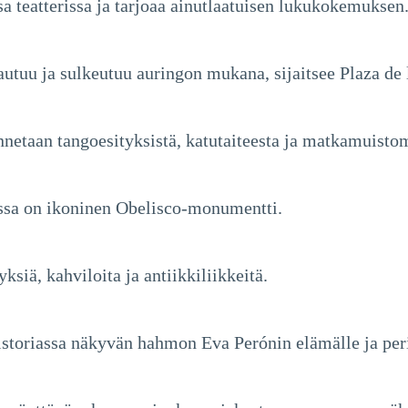
sa teatterissa ja tarjoaa ainutlaatuisen lukukokemuksen
vautuu ja sulkeutuu auringon mukana, sijaitsee Plaza de
nnetaan tangoesityksistä, katutaiteesta ja matkamuist
ossa on ikoninen Obelisco-monumentti.
ksiä, kahviloita ja antiikkiliikkeitä.
istoriassa näkyvän hahmon Eva Perónin elämälle ja per