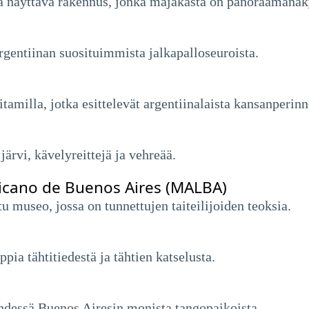
a näyttävä rakennus, jonka majakasta on panoraamanä
rgentiinan suosituimmista jalkapalloseuroista.
amilla, jotka esittelevät argentiinalaista kansanperinnet
ärvi, kävelyreittejä ja vehreää.
icano de Buenos Aires (MALBA)
u museo, jossa on tunnettujen taiteilijoiden teoksia.
ppia tähtitiedestä ja tähtien katselusta.
hdessä Buenos Airesin monista tangopaikoista.