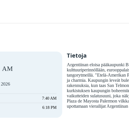
Tietoja
Argentiinan eloisa pääkaupunki Bue
AM
kulttuuriperinnöllään, eurooppalais
tangorytmeillä. "Etelä-Amerikan P
ja charmia. Kaupungin leveät bulev
a 2026
rakennuksia, kun taas San Telmon 
kurkistuksen kaupungin boheemiin j
vaikutteiden sulatusuuni, joka näky
7:40 AM
Plaza de Mayosta Palermon vilkk
upottamaan vierailijat Argentiina
6:18 PM