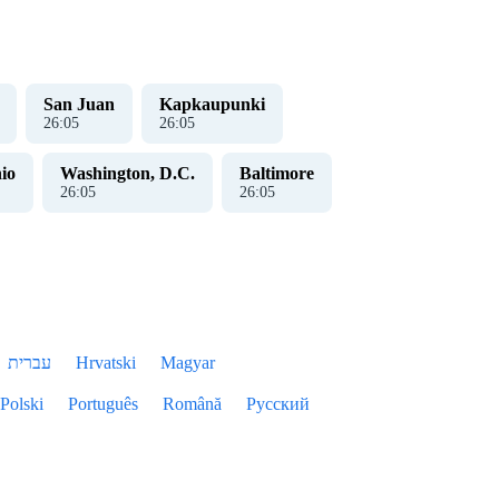
San Juan
Kapkaupunki
26
:
05
26
:
05
io
Washington, D.C.
Baltimore
26
:
05
26
:
05
עברית
Hrvatski
Magyar
Polski
Português
Română
Русский