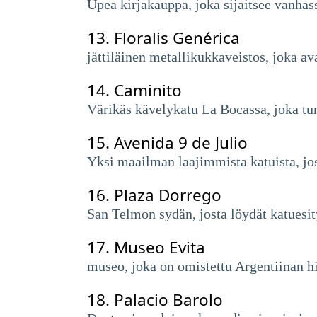
Upea kirjakauppa, joka sijaitsee vanhas
13.
Floralis Genérica
jättiläinen metallikukkaveistos, joka a
14.
Caminito
Värikäs kävelykatu La Bocassa, joka tu
15.
Avenida 9 de Julio
Yksi maailman laajimmista katuista, j
16.
Plaza Dorrego
San Telmon sydän, josta löydät katuesity
17.
Museo Evita
museo, joka on omistettu Argentiinan h
18.
Palacio Barolo