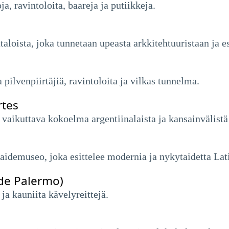
a, ravintoloita, baareja ja putiikkeja.
ista, joka tunnetaan upeasta arkkitehtuuristaan ​​ja es
 pilvenpiirtäjiä, ravintoloita ja vilkas tunnelma.
rtes
vaikuttava kokoelma argentiinalaista ja kansainvälistä 
aidemuseo, joka esittelee modernia ja nykytaidetta Lat
de Palermo)
 ja kauniita kävelyreittejä.