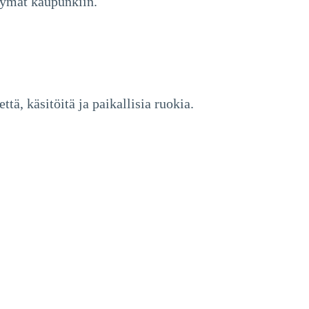
kymät kaupunkiin.
tä, käsitöitä ja paikallisia ruokia.