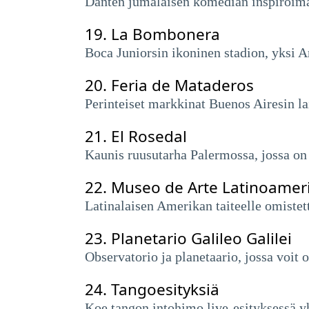
Danten jumalaisen komedian inspiroim
19.
La Bombonera
Boca Juniorsin ikoninen stadion, yksi A
20.
Feria de Mataderos
Perinteiset markkinat Buenos Airesin lait
21.
El Rosedal
Kaunis ruusutarha Palermossa, jossa on j
22.
Museo de Arte Latinoamer
Latinalaisen Amerikan taiteelle omistett
23.
Planetario Galileo Galilei
Observatorio ja planetaario, jossa voit o
24.
Tangoesityksiä
Koe tangon intohimo live-esityksessä y