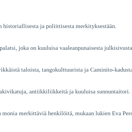
historiallisesta ja poliittisesta merkityksestään.
palatsi, joka on kuuluisa vaaleanpunaisesta julkisivusta
ikkäistä taloista, tangokulttuurista ja Caminito-kadusta
vikatuja, antiikkiliikkeitä ja kuuluisa sunnuntaitori.
 monia merkittäviä henkilöitä, mukaan lukien Eva Per