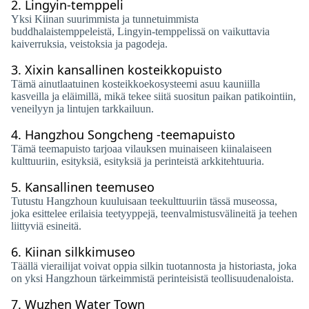
2.
Lingyin-temppeli
Yksi Kiinan suurimmista ja tunnetuimmista
buddhalaistemppeleistä, Lingyin-temppelissä on vaikuttavia
kaiverruksia, veistoksia ja pagodeja.
3.
Xixin kansallinen kosteikkopuisto
Tämä ainutlaatuinen kosteikkoekosysteemi asuu kauniilla
kasveilla ja eläimillä, mikä tekee siitä suositun paikan patikointiin,
veneilyyn ja lintujen tarkkailuun.
4.
Hangzhou Songcheng -teemapuisto
Tämä teemapuisto tarjoaa vilauksen muinaiseen kiinalaiseen
kulttuuriin, esityksiä, esityksiä ja perinteistä arkkitehtuuria.
5.
Kansallinen teemuseo
Tutustu Hangzhoun kuuluisaan teekulttuuriin tässä museossa,
joka esittelee erilaisia ​​teetyyppejä, teenvalmistusvälineitä ja teehen
liittyviä esineitä.
6.
Kiinan silkkimuseo
Täällä vierailijat voivat oppia silkin tuotannosta ja historiasta, joka
on yksi Hangzhoun tärkeimmistä perinteisistä teollisuudenaloista.
7.
Wuzhen Water Town