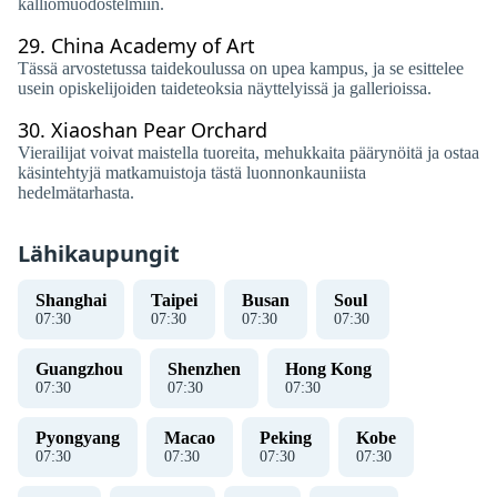
kalliomuodostelmiin.
29.
China Academy of Art
Tässä arvostetussa taidekoulussa on upea kampus, ja se esittelee
usein opiskelijoiden taideteoksia näyttelyissä ja gallerioissa.
30.
Xiaoshan Pear Orchard
Vierailijat voivat maistella tuoreita, mehukkaita päärynöitä ja ostaa
käsintehtyjä matkamuistoja tästä luonnonkauniista
hedelmätarhasta.
Lähikaupungit
Shanghai
Taipei
Busan
Soul
07
:
30
07
:
30
07
:
30
07
:
30
Guangzhou
Shenzhen
Hong Kong
07
:
30
07
:
30
07
:
30
Pyongyang
Macao
Peking
Kobe
07
:
30
07
:
30
07
:
30
07
:
30