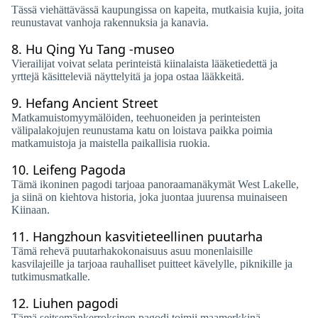
Tässä viehättävässä kaupungissa on kapeita, mutkaisia ​​kujia, joita
reunustavat vanhoja rakennuksia ja kanavia.
8.
Hu Qing Yu Tang -museo
Vierailijat voivat selata perinteistä kiinalaista lääketiedettä ja
yrttejä käsitteleviä näyttelyitä ja jopa ostaa lääkkeitä.
9.
Hefang Ancient Street
Matkamuistomyymälöiden, teehuoneiden ja perinteisten
välipalakojujen reunustama katu on loistava paikka poimia
matkamuistoja ja maistella paikallisia ruokia.
10.
Leifeng Pagoda
Tämä ikoninen pagodi tarjoaa panoraamanäkymät West Lakelle,
ja siinä on kiehtova historia, joka juontaa juurensa muinaiseen
Kiinaan.
11.
Hangzhoun kasvitieteellinen puutarha
Tämä rehevä puutarhakokonaisuus asuu monenlaisille
kasvilajeille ja tarjoaa rauhalliset puitteet kävelylle, piknikille ja
tutkimusmatkalle.
12.
Liuhen pagodi
Tämä seitsemänkerroksinen pagodi toimii maamerkkinä