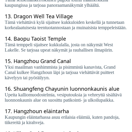
kaupungissa ja tarjoaa panoraamanäkymät ylhäältä.
13.
Dragon Well Tea Village
Tämä viehättävä kylä sijaitsee kukkuloiden keskellä ja tunnetaan
korkealaatuisesta teentuotannostaan ​​ja muinaisista temppeleistään.
14.
Baopu Taoist Temple
Tämä temppeli sijaitsee kukkulalla, josta on näkymät West
Lakelle. Se tarjoaa upeat näkymät ja rauhallisen ilmapiirin.
15.
Hangzhou Grand Canal
Yksi maailman vanhimmista ja pisimmistä kanavista, Grand
Canal kulkee Hangzhoun läpi ja tarjoaa viehättävät puitteet
kävelyyn tai pyöräilyyn.
16.
Shuangfeng Chayunin luonnonkaunis alue
Upeita kalliomuodostelmia, vesiputouksia ja vehreyttä sisältävä
luonnonkaunis alue on suosittu patikointi- ja ulkoilupaikka.
17.
Hangzhoun eläintarha
Kaupungin eläintarhassa asuu erilaisia ​​eläimiä, kuten pandoja,
tiikereitä ja kirahveja.