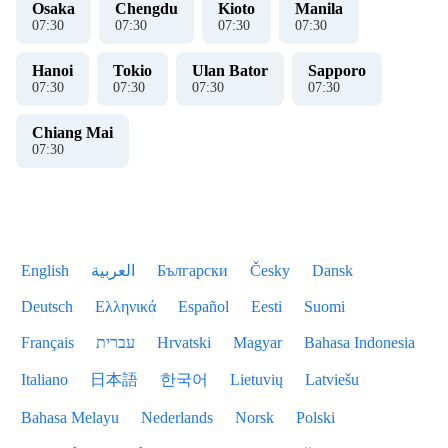
Osaka
Chengdu
Kioto
Manila
07
:
30
07
:
30
07
:
30
07
:
30
Hanoi
Tokio
Ulan Bator
Sapporo
07
:
30
07
:
30
07
:
30
07
:
30
Chiang Mai
07
:
30
English
العربية
Български
Česky
Dansk
Deutsch
Ελληνικά
Español
Eesti
Suomi
Français
עברית
Hrvatski
Magyar
Bahasa Indonesia
Italiano
日本語
한국어
Lietuvių
Latviešu
Bahasa Melayu
Nederlands
Norsk
Polski