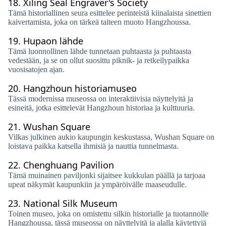
18.
Xiling Seal Engraver's Society
Tämä historiallinen seura esittelee perinteistä kiinalaista sinettien
kaivertamista, joka on tärkeä taiteen muoto Hangzhoussa.
19.
Hupaon lähde
Tämä luonnollinen lähde tunnetaan puhtaasta ja puhtaasta
vedestään, ja se on ollut suosittu piknik- ja retkeilypaikka
vuosisatojen ajan.
20.
Hangzhoun historiamuseo
Tässä modernissa museossa on interaktiivisia näyttelyitä ja
esineitä, jotka esittelevät Hangzhoun historiaa ja kulttuuria.
21.
Wushan Square
Vilkas julkinen aukio kaupungin keskustassa, Wushan Square on
loistava paikka katsella ihmisiä ja nauttia tunnelmasta.
22.
Chenghuang Pavilion
Tämä muinainen paviljonki sijaitsee kukkulan päällä ja tarjoaa
upeat näkymät kaupunkiin ja ympäröivälle maaseudulle.
23.
National Silk Museum
Toinen museo, joka on omistettu silkin historialle ja tuotannolle
Hangzhoussa, tässä museossa on näyttelyitä ja alalla käytettyjä