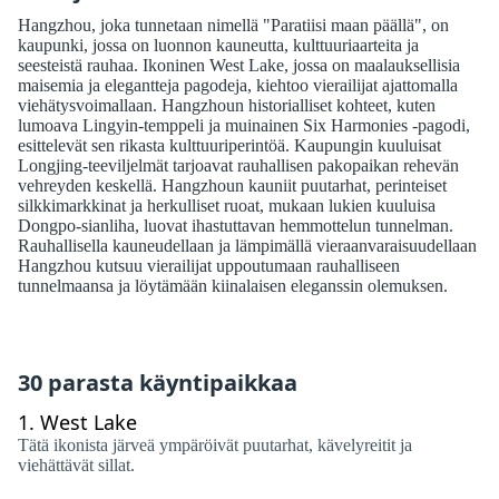
Hangzhou, joka tunnetaan nimellä "Paratiisi maan päällä", on
kaupunki, jossa on luonnon kauneutta, kulttuuriaarteita ja
seesteistä rauhaa. Ikoninen West Lake, jossa on maalauksellisia
maisemia ja elegantteja pagodeja, kiehtoo vierailijat ajattomalla
viehätysvoimallaan. Hangzhoun historialliset kohteet, kuten
lumoava Lingyin-temppeli ja muinainen Six Harmonies -pagodi,
esittelevät sen rikasta kulttuuriperintöä. Kaupungin kuuluisat
Longjing-teeviljelmät tarjoavat rauhallisen pakopaikan rehevän
vehreyden keskellä. Hangzhoun kauniit puutarhat, perinteiset
silkkimarkkinat ja herkulliset ruoat, mukaan lukien kuuluisa
Dongpo-sianliha, luovat ihastuttavan hemmottelun tunnelman.
Rauhallisella kauneudellaan ja lämpimällä vieraanvaraisuudellaan
Hangzhou kutsuu vierailijat uppoutumaan rauhalliseen
tunnelmaansa ja löytämään kiinalaisen eleganssin olemuksen.
30 parasta käyntipaikkaa
1.
West Lake
Tätä ikonista järveä ympäröivät puutarhat, kävelyreitit ja
viehättävät sillat.