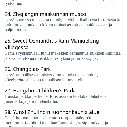
työkaluja.
24.
Zhejiangin maakunnan museo
Tässä suuressa museossa on näyttelyitä paikallisesta historiasta ja
kulttuurista, mukaan lukien muinaiset esineet, taideteokset ja
paljon muuta.
25.
Sweet Osmanthus Rain Manjuelong
Villagessa
Tämä syysfestivaali juhlii makeiden osmanthus-kukkien kukintaa
ja sisältää elävää musiikkia, esityksiä ja ruokakojuja.
26.
Changqiao Park
Tässä rauhallisessa puistossa on kaunis maisemointi,
kävelyreittejä ja silta rauhallisen lammen yli.
27.
Hangzhou Children's Park
Hauska paikka perheille. Puistossa on leikkikenttälaitteita,
junamatkoja ja minieläintarha.
28.
Yunxi Zhujingin luonnonkaunis alue
Tämä luonnonkaunis alue tarjoaa upeat näkymät
luonnonmaisemiin, kuten bambumetsiin, vesiputouksiin ja