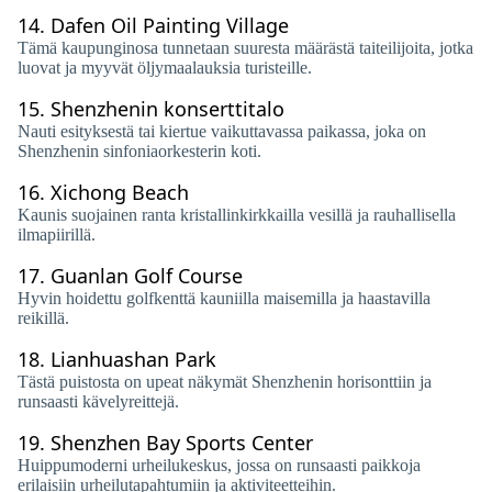
14.
Dafen Oil Painting Village
Tämä kaupunginosa tunnetaan suuresta määrästä taiteilijoita, jotka
luovat ja myyvät öljymaalauksia turisteille.
15.
Shenzhenin konserttitalo
Nauti esityksestä tai kiertue vaikuttavassa paikassa, joka on
Shenzhenin sinfoniaorkesterin koti.
16.
Xichong Beach
Kaunis suojainen ranta kristallinkirkkailla vesillä ja rauhallisella
ilmapiirillä.
17.
Guanlan Golf Course
Hyvin hoidettu golfkenttä kauniilla maisemilla ja haastavilla
reikillä.
18.
Lianhuashan Park
Tästä puistosta on upeat näkymät Shenzhenin horisonttiin ja
runsaasti kävelyreittejä.
19.
Shenzhen Bay Sports Center
Huippumoderni urheilukeskus, jossa on runsaasti paikkoja
erilaisiin urheilutapahtumiin ja aktiviteetteihin.