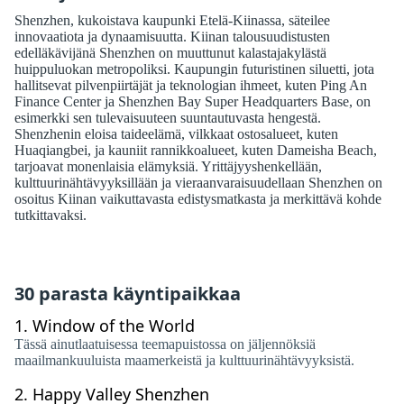
Shenzhen, kukoistava kaupunki Etelä-Kiinassa, säteilee
innovaatiota ja dynaamisuutta. Kiinan talousuudistusten
edelläkävijänä Shenzhen on muuttunut kalastajakylästä
huippuluokan metropoliksi. Kaupungin futuristinen siluetti, jota
hallitsevat pilvenpiirtäjät ja teknologian ihmeet, kuten Ping An
Finance Center ja Shenzhen Bay Super Headquarters Base, on
esimerkki sen tulevaisuuteen suuntautuvasta hengestä.
Shenzhenin eloisa taideelämä, vilkkaat ostosalueet, kuten
Huaqiangbei, ja kauniit rannikkoalueet, kuten Dameisha Beach,
tarjoavat monenlaisia ​​elämyksiä. Yrittäjyyshenkellään,
kulttuurinähtävyyksillään ja vieraanvaraisuudellaan Shenzhen on
osoitus Kiinan vaikuttavasta edistysmatkasta ja merkittävä kohde
tutkittavaksi.
30 parasta käyntipaikkaa
1.
Window of the World
Tässä ainutlaatuisessa teemapuistossa on jäljennöksiä
maailmankuuluista maamerkeistä ja kulttuurinähtävyyksistä.
2.
Happy Valley Shenzhen