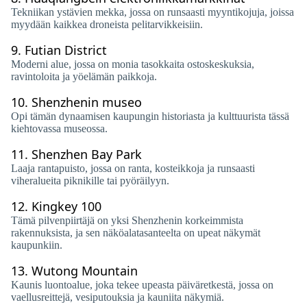
Tekniikan ystävien mekka, jossa on runsaasti myyntikojuja, joissa
myydään kaikkea droneista pelitarvikkeisiin.
9.
Futian District
Moderni alue, jossa on monia tasokkaita ostoskeskuksia,
ravintoloita ja yöelämän paikkoja.
10.
Shenzhenin museo
Opi tämän dynaamisen kaupungin historiasta ja kulttuurista tässä
kiehtovassa museossa.
11.
Shenzhen Bay Park
Laaja rantapuisto, jossa on ranta, kosteikkoja ja runsaasti
viheralueita piknikille tai pyöräilyyn.
12.
Kingkey 100
Tämä pilvenpiirtäjä on yksi Shenzhenin korkeimmista
rakennuksista, ja sen näköalatasanteelta on upeat näkymät
kaupunkiin.
13.
Wutong Mountain
Kaunis luontoalue, joka tekee upeasta päiväretkestä, jossa on
vaellusreittejä, vesiputouksia ja kauniita näkymiä.