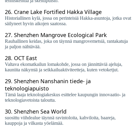
tenniskenttiä ja skeittipuisto.
26.
Crane Lake Fortified Hakka Village
Historiallinen kylä, jossa on perinteisiä Hakka-asuntoja, jotka ovat
säilyneet hyvin aikojen saatossa.
27.
Shenzhen Mangrove Ecological Park
Rauhallinen keidas, joka on täynnä mangrovemetsiä, rantakatuja
ja paljon nähtävää.
28.
OCT East
Valtava ekomatkailun lomakohde, jossa on jännittäviä ajeluja,
kauniita näkymiä ja seikkailuaktiviteetteja, kuten vetoketjut.
29.
Shenzhen Nanshanin tiede- ja
teknologiapuisto
Tämä laaja teknologiakeskus esittelee kaupungin innovaatio- ja
teknologiavetoista taloutta.
30.
Shenzhen Sea World
suosittu viihdealue täynnä ravintoloita, kahviloita, baareja,
kauppoja ja vilkasta yöelämää.