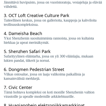
Jännittävä huvipuisto, jossa on vuoristoratoja, vesiajeluja ja elävää
viihdettä.
3.
OCT Loft Creative Culture Park
Taiteellinen keskus, jossa on gallerioita, kauppoja ja kahviloita
teollisuuskompleksissa.
4.
Dameisha Beach
Yksi Shenzhenin suosituimmista rannoista, jossa on kultaista
hiekkaa ja upeat merinäkymät.
5.
Shenzhen Safari Park
Safarityylinen eläintarha, jossa on yli 300 eläinlajia, mukaan
lukien pandat, tiikerit ja norsut.
6.
Dongmen Pedestrian Street
Vilkas ostosalue, jossa on laaja valikoima paikallisia ja
kansainvälisiä merkkejä.
7.
Civic Center
Tämä hohtava kompleksi on koti monille Shenzhenin valtion
virastoille ja upealle modernille arkkitehtuurille.
8.
Huaqiangbein elektroniikkamarkkinat