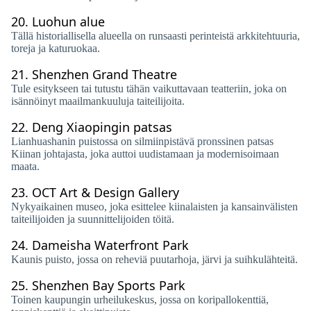
20.
Luohun alue
Tällä historiallisella alueella on runsaasti perinteistä arkkitehtuuria,
toreja ja katuruokaa.
21.
Shenzhen Grand Theatre
Tule esitykseen tai tutustu tähän vaikuttavaan teatteriin, joka on
isännöinyt maailmankuuluja taiteilijoita.
22.
Deng Xiaopingin patsas
Lianhuashanin puistossa on silmiinpistävä pronssinen patsas
Kiinan johtajasta, joka auttoi uudistamaan ja modernisoimaan
maata.
23.
OCT Art & Design Gallery
Nykyaikainen museo, joka esittelee kiinalaisten ja kansainvälisten
taiteilijoiden ja suunnittelijoiden töitä.
24.
Dameisha Waterfront Park
Kaunis puisto, jossa on reheviä puutarhoja, järvi ja suihkulähteitä.
25.
Shenzhen Bay Sports Park
Toinen kaupungin urheilukeskus, jossa on koripallokenttiä,