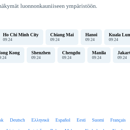
 näkymät luonnonkauniiseen ympäristöön.
Ho Chi Minh City
Chiang Mai
Hanoi
Kuala Lu
09
:
24
09
:
24
09
:
24
09
:
24
ong Kong
Shenzhen
Chengdu
Manila
Jakar
9
:
24
09
:
24
09
:
24
09
:
24
09
:
24
sk
Deutsch
Ελληνικά
Español
Eesti
Suomi
Français