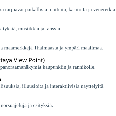
a tarjoavat paikallisia tuotteita, käsitöitä ja veneretkiä
tyksiä, musiikkia ja tanssia.
isia maamerkkejä Thaimaasta ja ympäri maailmaa.
taya View Point)
 panoraamanäkymät kaupunkiin ja rannikolle.
o
uuksia, illuusioita ja interaktiivisia näyttelyitä.
norsuajeluja ja esityksiä.