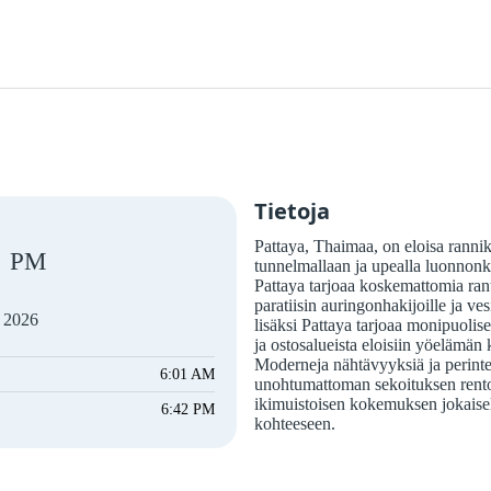
Tietoja
Pattaya, Thaimaa, on eloisa rannikk
PM
tunnelmallaan ja upealla luonnonk
Pattaya tarjoaa koskemattomia rantoj
paratiisin auringonhakijoille ja ves
a 2026
lisäksi Pattaya tarjoaa monipuolis
ja ostosalueista eloisiin yöelämän
Moderneja nähtävyyksiä ja perintei
6:01 AM
unohtumattoman sekoituksen rentou
ikimuistoisen kokemuksen jokaisell
6:42 PM
kohteeseen.