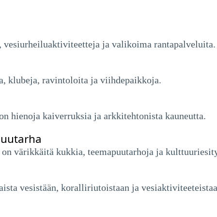
, vesiurheiluaktiviteetteja ja valikoima rantapalveluita.
, klubeja, ravintoloita ja viihdepaikkoja.
 hienoja kaiverruksia ja arkkitehtonista kauneutta.
puutarha
 on värikkäitä kukkia, teemapuutarhoja ja kulttuuriesit
ta vesistään, koralliriutoistaan ​​ja vesiaktiviteeteista