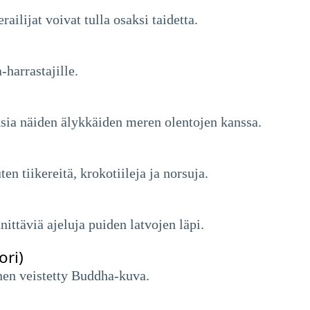
ailijat voivat tulla osaksi taidetta.
-harrastajille.
uksia näiden älykkäiden meren olentojen kanssa.
uten tiikereitä, krokotiileja ja norsuja.
nittäviä ajeluja puiden latvojen läpi.
ri)
nen veistetty Buddha-kuva.