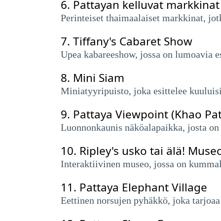
6.
Pattayan kelluvat markkinat
Perinteiset thaimaalaiset markkinat, jotk
7.
Tiffany's Cabaret Show
Upea kabareeshow, jossa on lumoavia esi
8.
Mini Siam
Miniatyyripuisto, joka esittelee kuulu
9.
Pattaya Viewpoint (Khao Pat
Luonnonkaunis näköalapaikka, josta on
10.
Ripley's usko tai älä! Muse
Interaktiivinen museo, jossa on kummallis
11.
Pattaya Elephant Village
Eettinen norsujen pyhäkkö, joka tarjoaa 