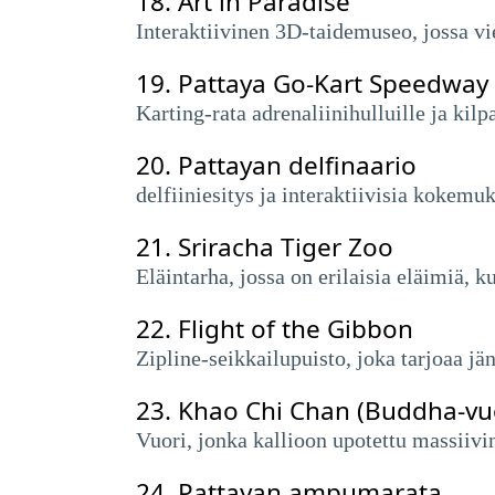
18.
Art in Paradise
Interaktiivinen 3D-taidemuseo, jossa vier
19.
Pattaya Go-Kart Speedway
Karting-rata adrenaliinihulluille ja kilpa
20.
Pattayan delfinaario
delfiiniesitys ja interaktiivisia kokem
21.
Sriracha Tiger Zoo
Eläintarha, jossa on erilaisia ​​eläimiä, k
22.
Flight of the Gibbon
Zipline-seikkailupuisto, joka tarjoaa jän
23.
Khao Chi Chan (Buddha-vuo
Vuori, jonka kallioon upotettu massiivi
24.
Pattayan ampumarata