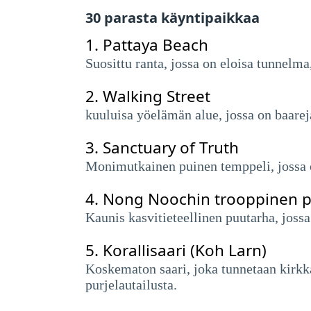
30 parasta käyntipaikkaa
1.
Pattaya Beach
Suosittu ranta, jossa on eloisa tunnelma
2.
Walking Street
kuuluisa yöelämän alue, jossa on baareja
3.
Sanctuary of Truth
Monimutkainen puinen temppeli, jossa on
4.
Nong Noochin trooppinen 
Kaunis kasvitieteellinen puutarha, jossa
5.
Korallisaari (Koh Larn)
Koskematon saari, joka tunnetaan kirkkais
purjelautailusta.