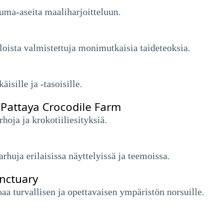
puma-aseita maaliharjoitteluun.
loista valmistettuja monimutkaisia ​​taideteoksia.
isille ja -tasoisille.
a Pattaya Crocodile Farm
rhoja ja krokotiiliesityksiä.
huja erilaisissa näyttelyissä ja teemoissa.
anctuary
oaa turvallisen ja opettavaisen ympäristön norsuille.