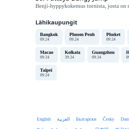
Benji-hyppykokemus tornista, josta on
Lähikaupungit
Bangkok
Phnom Penh
Phuket
09
:
24
09
:
24
09
:
24
Macao
Kolkata
Guangzhou
H
09
:
24
39
:
24
09
:
24
0
Taipei
09
:
24
English
العربية
Български
Česky
Dan