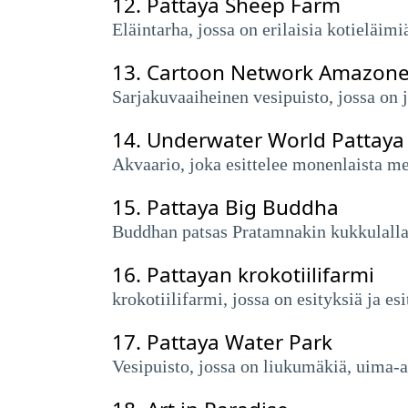
12.
Pattaya Sheep Farm
Eläintarha, jossa on erilaisia ​​kotieläim
13.
Cartoon Network Amazone
Sarjakuvaaiheinen vesipuisto, jossa on j
14.
Underwater World Pattaya
Akvaario, joka esittelee monenlaista me
15.
Pattaya Big Buddha
Buddhan patsas Pratamnakin kukkulalla
16.
Pattayan krokotiilifarmi
krokotiilifarmi, jossa on esityksiä ja esi
17.
Pattaya Water Park
Vesipuisto, jossa on liukumäkiä, uima-al