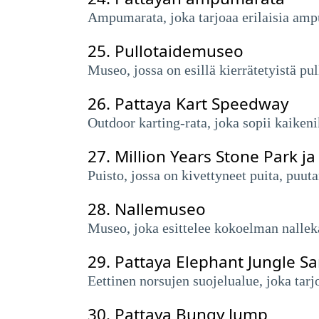
Ampumarata, joka tarjoaa erilaisia ​​am
25.
Pullotaidemuseo
Museo, jossa on esillä kierrätetyistä pul
26.
Pattaya Kart Speedway
Outdoor karting-rata, joka sopii kaikenikä
27.
Million Years Stone Park j
Puisto, jossa on kivettyneet puita, puuta
28.
Nallemuseo
Museo, joka esittelee kokoelman nallekar
29.
Pattaya Elephant Jungle S
Eettinen norsujen suojelualue, joka tarj
30.
Pattaya Bungy Jump