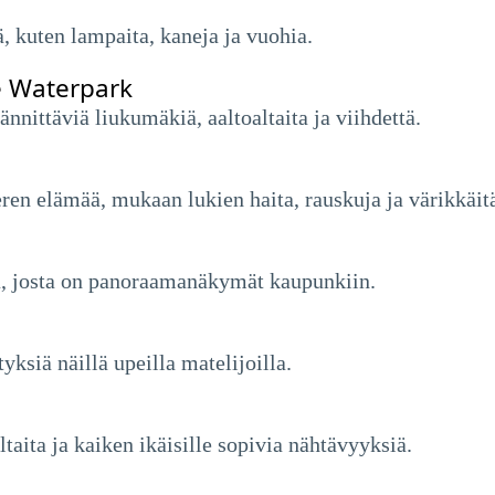
iä, kuten lampaita, kaneja ja vuohia.
 Waterpark
ännittäviä liukumäkiä, aaltoaltaita ja viihdettä.
ren elämää, mukaan lukien haita, rauskuja ja värikkäitä
, josta on panoraamanäkymät kaupunkiin.
tyksiä näillä upeilla matelijoilla.
taita ja kaiken ikäisille sopivia nähtävyyksiä.