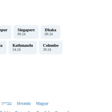
mpur
Singapore
Dhaka
09
:
24
09
:
24
ta
Kathmandu
Colombo
54
:
24
39
:
24
עברית
Hrvatski
Magyar