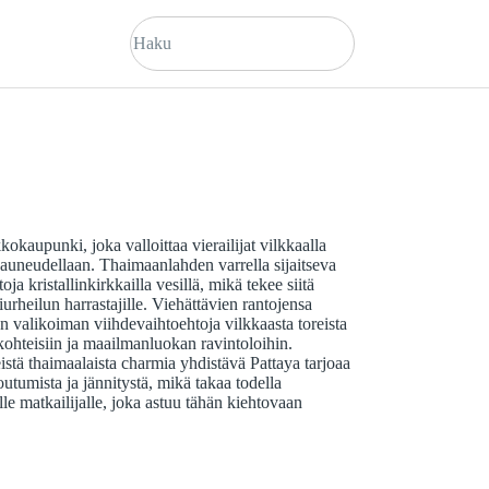
okaupunki, joka valloittaa vierailijat vilkkaalla
auneudellaan. Thaimaanlahden varrella sijaitseva
a kristallinkirkkailla vesillä, mikä tekee siitä
iurheilun harrastajille. Viehättävien rantojensa
en valikoiman viihdevaihtoehtoja vilkkaasta toreista
 kohteisiin ja maailmanluokan ravintoloihin.
stä thaimaalaista charmia yhdistävä Pattaya tarjoaa
tumista ja jännitystä, mikä takaa todella
e matkailijalle, joka astuu tähän kiehtovaan