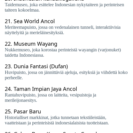
Taidemuseo, joka esittelee Indonesian nykytaiteen ja perinteisen
taiteen kokoelmaa.
21.
Sea World Ancol
Meriteemapuisto, jossa on vedenalainen tunneli, interaktiivisia
näyttelyitä ja merieläinesityksiä.
22.
Museum Wayang
Nukkemuseo, joka korostaa perinteistä wayangin (varjonuket)
taidetta Indonesiassa.
23.
Dunia Fantasi (Dufan)
Huvipuisto, jossa on jännittäviä ajeluja, esityksiä ja viihdettä koko
perheelle.
24.
Taman Impian Jaya Ancol
Rantahuvipuisto, jossa on laitteita, vesipuistoja ja
merileijonaesitys.
25.
Pasar Baru
Historialliset markkinat, jotka tunnetaan tekstiileistään,
vaatteistaan ​​ja perinteisistä indonesialaisista tuotteistaan.