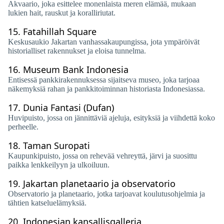
Akvaario, joka esittelee monenlaista meren elämää, mukaan
lukien hait, rauskut ja koralliriutat.
15.
Fatahillah Square
Keskusaukio Jakartan vanhassakaupungissa, jota ympäröivät
historialliset rakennukset ja eloisa tunnelma.
16.
Museum Bank Indonesia
Entisessä pankkirakennuksessa sijaitseva museo, joka tarjoaa
näkemyksiä rahan ja pankkitoiminnan historiasta Indonesiassa.
17.
Dunia Fantasi (Dufan)
Huvipuisto, jossa on jännittäviä ajeluja, esityksiä ja viihdettä koko
perheelle.
18.
Taman Suropati
Kaupunkipuisto, jossa on rehevää vehreyttä, järvi ja suosittu
paikka lenkkeilyyn ja ulkoiluun.
19.
Jakartan planetaario ja observatorio
Observatorio ja planetaario, jotka tarjoavat koulutusohjelmia ja
tähtien katseluelämyksiä.
20.
Indonesian kansallisgalleria