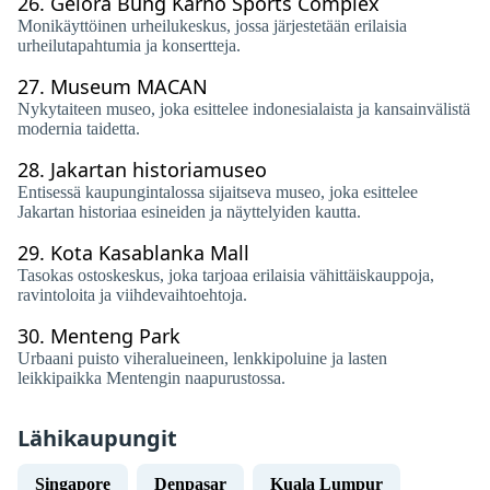
26.
Gelora Bung Karno Sports Complex
Monikäyttöinen urheilukeskus, jossa järjestetään erilaisia ​​
urheilutapahtumia ja konsertteja.
27.
Museum MACAN
Nykytaiteen museo, joka esittelee indonesialaista ja kansainvälistä
modernia taidetta.
28.
Jakartan historiamuseo
Entisessä kaupungintalossa sijaitseva museo, joka esittelee
Jakartan historiaa esineiden ja näyttelyiden kautta.
29.
Kota Kasablanka Mall
Tasokas ostoskeskus, joka tarjoaa erilaisia ​​vähittäiskauppoja,
ravintoloita ja viihdevaihtoehtoja.
30.
Menteng Park
Urbaani puisto viheralueineen, lenkkipoluine ja lasten
leikkipaikka Mentengin naapurustossa.
Lähikaupungit
Singapore
Denpasar
Kuala Lumpur