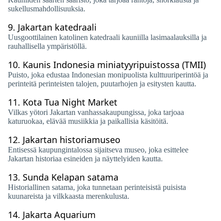
sukellusmahdollisuuksia.
9.
Jakartan katedraali
Uusgoottilainen katolinen katedraali kauniilla lasimaalauksilla ja
rauhallisella ympäristöllä.
10.
Kaunis Indonesia miniatyyripuistossa (TMII)
Puisto, joka edustaa Indonesian monipuolista kulttuuriperintöä ja
perinteitä perinteisten talojen, puutarhojen ja esitysten kautta.
11.
Kota Tua Night Market
Vilkas yötori Jakartan vanhassakaupungissa, joka tarjoaa
katuruokaa, elävää musiikkia ja paikallisia käsitöitä.
12.
Jakartan historiamuseo
Entisessä kaupungintalossa sijaitseva museo, joka esittelee
Jakartan historiaa esineiden ja näyttelyiden kautta.
13.
Sunda Kelapan satama
Historiallinen satama, joka tunnetaan perinteisistä puisista
kuunareista ja vilkkaasta merenkulusta.
14.
Jakarta Aquarium