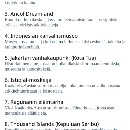
kopioiden kautta.
3.
Ancol Dreamland
Rannikon lomakeskus, jossa on teemapuisto, ranta, vesipuisto ja
erilaisia ​​virkistysaktiviteetteja.
4.
Indonesian kansallismuseo
Museo, jossa on laaja kokoelma indonesialaisia ​​esineitä, taidetta ja
kulttuurinäyttelyitä.
5.
Jakartan vanhakaupunki (Kota Tua)
Historiallinen alue, jossa on hollantilaisia ​​siirtomaarakennuksia,
museoita ja katuesityksiä.
6.
Istiqlal-moskeija
Kaakkois-Aasian suurin moskeija, joka tunnetaan vaikuttavasta
arkkitehtuuristaan ​​ja loistostaan.
7.
Ragunanin eläintarha
Yksi Kaakkois-Aasian suurimmista eläintarhoista, jossa asuu
monenlaisia ​​eläinlajeja.
8.
Thousand Islands (Kepuluan Seribu)
Kauniiden saarten saaristo, joka tarjoaa rantoja, snorklausta ja