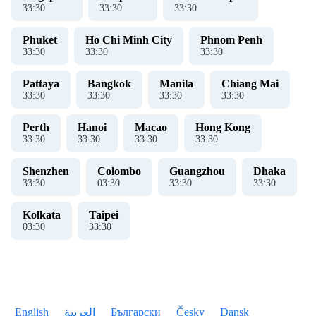
33
:
30
33
:
30
33
:
30
Phuket
Ho Chi Minh City
Phnom Penh
33
:
30
33
:
30
33
:
30
Pattaya
Bangkok
Manila
Chiang Mai
33
:
30
33
:
30
33
:
30
33
:
30
Perth
Hanoi
Macao
Hong Kong
33
:
30
33
:
30
33
:
30
33
:
30
Shenzhen
Colombo
Guangzhou
Dhaka
33
:
30
03
:
30
33
:
30
33
:
30
Kolkata
Taipei
03
:
30
33
:
30
English
العربية
Български
Česky
Dansk