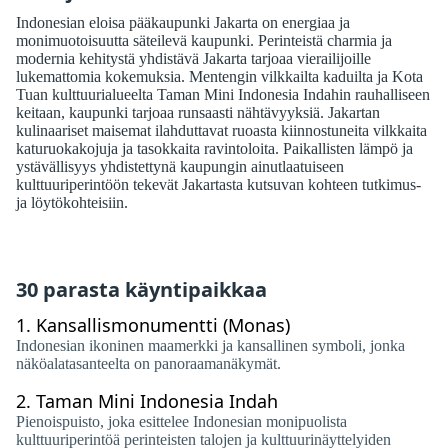
Indonesian eloisa pääkaupunki Jakarta on energiaa ja
monimuotoisuutta säteilevä kaupunki. Perinteistä charmia ja
modernia kehitystä yhdistävä Jakarta tarjoaa vierailijoille
lukemattomia kokemuksia. Mentengin vilkkailta kaduilta ja Kota
Tuan kulttuurialueelta Taman Mini Indonesia Indahin rauhalliseen
keitaan, kaupunki tarjoaa runsaasti nähtävyyksiä. Jakartan
kulinaariset maisemat ilahduttavat ruoasta kiinnostuneita vilkkaita
katuruokakojuja ja tasokkaita ravintoloita. Paikallisten lämpö ja
ystävällisyys yhdistettynä kaupungin ainutlaatuiseen
kulttuuriperintöön tekevät Jakartasta kutsuvan kohteen tutkimus-
ja löytökohteisiin.
30 parasta käyntipaikkaa
1.
Kansallismonumentti (Monas)
Indonesian ikoninen maamerkki ja kansallinen symboli, jonka
näköalatasanteelta on panoraamanäkymät.
2.
Taman Mini Indonesia Indah
Pienoispuisto, joka esittelee Indonesian monipuolista
kulttuuriperintöä perinteisten talojen ja kulttuurinäyttelyiden