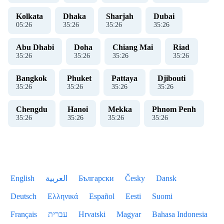
Kolkata
Dhaka
Sharjah
Dubai
05
:
26
35
:
26
35
:
26
35
:
26
Abu Dhabi
Doha
Chiang Mai
Riad
35
:
26
35
:
26
35
:
26
35
:
26
Bangkok
Phuket
Pattaya
Djibouti
35
:
26
35
:
26
35
:
26
35
:
26
Chengdu
Hanoi
Mekka
Phnom Penh
35
:
26
35
:
26
35
:
26
35
:
26
English
العربية
Български
Česky
Dansk
Deutsch
Ελληνικά
Español
Eesti
Suomi
Français
עברית
Hrvatski
Magyar
Bahasa Indonesia