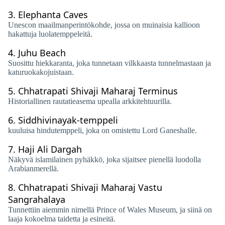
3.
Elephanta Caves
Unescon maailmanperintökohde, jossa on muinaisia ​​kallioon
hakattuja luolatemppeleitä.
4.
Juhu Beach
Suosittu hiekkaranta, joka tunnetaan vilkkaasta tunnelmastaan ​​ja
katuruokakojuistaan.
5.
Chhatrapati Shivaji Maharaj Terminus
Historiallinen rautatieasema upealla arkkitehtuurilla.
6.
Siddhivinayak-temppeli
kuuluisa hindutemppeli, joka on omistettu Lord Ganeshalle.
7.
Haji Ali Dargah
Näkyvä islamilainen pyhäkkö, joka sijaitsee pienellä luodolla
Arabianmerellä.
8.
Chhatrapati Shivaji Maharaj Vastu
Sangrahalaya
Tunnettiin aiemmin nimellä Prince of Wales Museum, ja siinä on
laaja kokoelma taidetta ja esineitä.