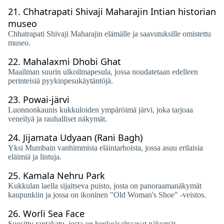
21.
Chhatrapati Shivaji Maharajin Intian historian
museo
Chhatrapati Shivaji Maharajin elämälle ja saavutuksille omistettu
museo.
22.
Mahalaxmi Dhobi Ghat
Maailman suurin ulkoilmapesula, jossa noudatetaan edelleen
perinteisiä pyykinpesukäytäntöjä.
23.
Powai-järvi
Luonnonkaunis kukkuloiden ympäröimä järvi, joka tarjoaa
veneilyä ja rauhalliset näkymät.
24.
Jijamata Udyaan (Rani Bagh)
Yksi Mumbain vanhimmista eläintarhoista, jossa asuu erilaisia ​​
eläimiä ja lintuja.
25.
Kamala Nehru Park
Kukkulan laella sijaitseva puisto, josta on panoraamanäkymät
kaupunkiin ja jossa on ikoninen "Old Woman's Shoe" -veistos.
26.
Worli Sea Face
Suosittu rantakatu, josta on henkeäsalpaavat näkymät