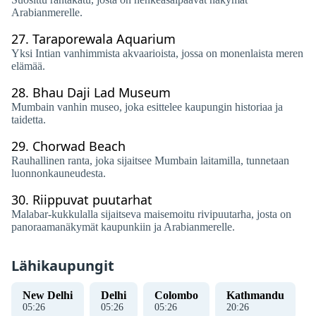
Arabianmerelle.
27.
Taraporewala Aquarium
Yksi Intian vanhimmista akvaarioista, jossa on monenlaista meren
elämää.
28.
Bhau Daji Lad Museum
Mumbain vanhin museo, joka esittelee kaupungin historiaa ja
taidetta.
29.
Chorwad Beach
Rauhallinen ranta, joka sijaitsee Mumbain laitamilla, tunnetaan
luonnonkauneudesta.
30.
Riippuvat puutarhat
Malabar-kukkulalla sijaitseva maisemoitu rivipuutarha, josta on
panoraamanäkymät kaupunkiin ja Arabianmerelle.
Lähikaupungit
New Delhi
Delhi
Colombo
Kathmandu
05
:
26
05
:
26
05
:
26
20
:
26