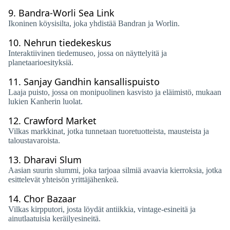
9.
Bandra-Worli Sea Link
Ikoninen köysisilta, joka yhdistää Bandran ja Worlin.
10.
Nehrun tiedekeskus
Interaktiivinen tiedemuseo, jossa on näyttelyitä ja
planetaarioesityksiä.
11.
Sanjay Gandhin kansallispuisto
Laaja puisto, jossa on monipuolinen kasvisto ja eläimistö, mukaan
lukien Kanherin luolat.
12.
Crawford Market
Vilkas markkinat, jotka tunnetaan tuoretuotteista, mausteista ja
taloustavaroista.
13.
Dharavi Slum
Aasian suurin slummi, joka tarjoaa silmiä avaavia kierroksia, jotka
esittelevät yhteisön yrittäjähenkeä.
14.
Chor Bazaar
Vilkas kirpputori, josta löydät antiikkia, vintage-esineitä ja
ainutlaatuisia keräilyesineitä.