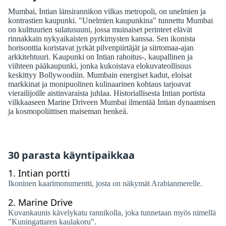
Mumbai, Intian länsirannikon vilkas metropoli, on unelmien ja
kontrastien kaupunki. "Unelmien kaupunkina" tunnettu Mumbai
on kulttuurien sulatusuuni, jossa muinaiset perinteet elävät
rinnakkain nykyaikaisten pyrkimysten kanssa. Sen ikonista
horisonttia koristavat jyrkät pilvenpiirtäjät ja siirtomaa-ajan
arkkitehtuuri. Kaupunki on Intian rahoitus-, kaupallinen ja
viihteen pääkaupunki, jonka kukoistava elokuvateollisuus
keskittyy Bollywoodiin. Mumbain energiset kadut, eloisat
markkinat ja monipuolinen kulinaarinen kohtaus tarjoavat
vierailijoille aistinvaraista juhlaa. Historiallisesta Intian portista
vilkkaaseen Marine Driveen Mumbai ilmentää Intian dynaamisen
ja kosmopoliittisen maiseman henkeä.
30 parasta käyntipaikkaa
1.
Intian portti
Ikoninen kaarimonumentti, josta on näkymät Arabianmerelle.
2.
Marine Drive
Kuvankaunis kävelykatu rannikolla, joka tunnetaan myös nimellä
"Kuningattaren kaulakoru".