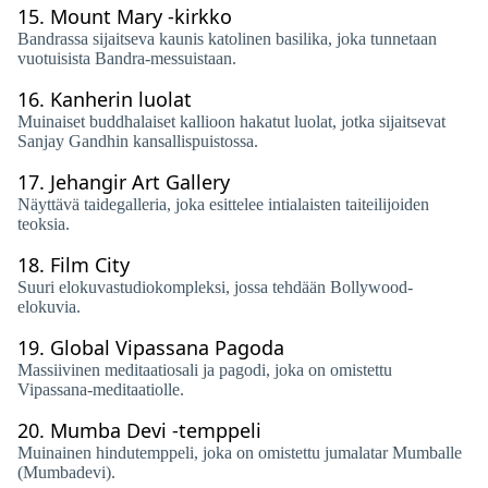
15.
Mount Mary -kirkko
Bandrassa sijaitseva kaunis katolinen basilika, joka tunnetaan
vuotuisista Bandra-messuistaan.
16.
Kanherin luolat
Muinaiset buddhalaiset kallioon hakatut luolat, jotka sijaitsevat
Sanjay Gandhin kansallispuistossa.
17.
Jehangir Art Gallery
Näyttävä taidegalleria, joka esittelee intialaisten taiteilijoiden
teoksia.
18.
Film City
Suuri elokuvastudiokompleksi, jossa tehdään Bollywood-
elokuvia.
19.
Global Vipassana Pagoda
Massiivinen meditaatiosali ja pagodi, joka on omistettu
Vipassana-meditaatiolle.
20.
Mumba Devi -temppeli
Muinainen hindutemppeli, joka on omistettu jumalatar Mumballe
(Mumbadevi).