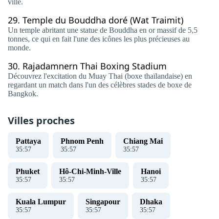
ville.
29.
Temple du Bouddha doré (Wat Traimit)
Un temple abritant une statue de Bouddha en or massif de 5,5
tonnes, ce qui en fait l'une des icônes les plus précieuses au
monde.
30.
Rajadamnern Thai Boxing Stadium
Découvrez l'excitation du Muay Thai (boxe thaïlandaise) en
regardant un match dans l'un des célèbres stades de boxe de
Bangkok.
Villes proches
Pattaya
Phnom Penh
Chiang Mai
35
:
58
35
:
58
35
:
58
Phuket
Hô-Chi-Minh-Ville
Hanoi
35
:
58
35
:
58
35
:
58
Kuala Lumpur
Singapour
Dhaka
35
:
58
35
:
58
35
:
58