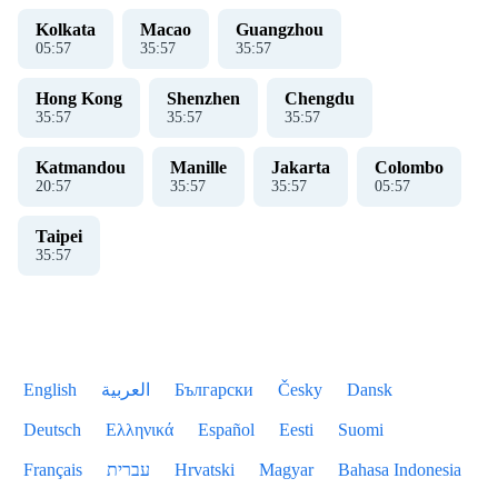
Kolkata
Macao
Guangzhou
05
:
58
35
:
58
35
:
58
Hong Kong
Shenzhen
Chengdu
35
:
58
35
:
58
35
:
58
Katmandou
Manille
Jakarta
Colombo
20
:
58
35
:
58
35
:
58
05
:
58
Taipei
35
:
58
English
العربية
Български
Česky
Dansk
Deutsch
Ελληνικά
Español
Eesti
Suomi
Français
עברית
Hrvatski
Magyar
Bahasa Indonesia