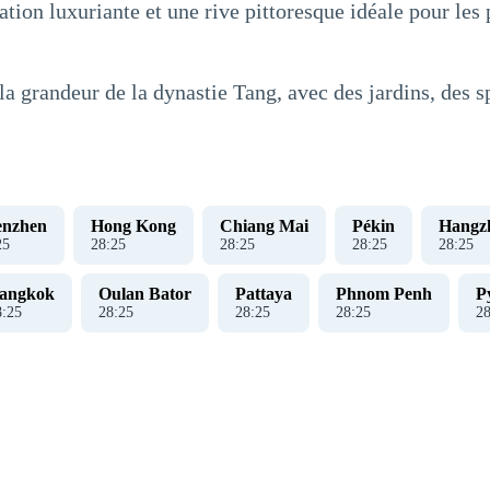
ation luxuriante et une rive pittoresque idéale pour les
la grandeur de la dynastie Tang, avec des jardins, des s
enzhen
Hong Kong
Chiang Mai
Pékin
Hangz
26
28
:
26
28
:
26
28
:
26
28
:
26
angkok
Oulan Bator
Pattaya
Phnom Penh
P
8
:
26
28
:
26
28
:
26
28
:
26
2