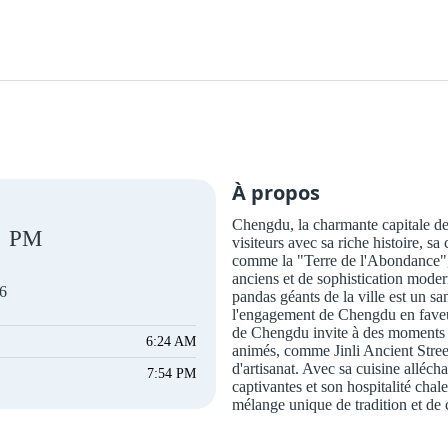
À propos
Chengdu, la charmante capitale de
PM
visiteurs avec sa riche histoire, s
comme la "Terre de l'Abondance",
anciens et de sophistication mode
26
pandas géants de la ville est un s
l'engagement de Chengdu en faveur
de Chengdu invite à des moments d
6:24 AM
animés, comme Jinli Ancient Street
d'artisanat. Avec sa cuisine alléc
7:54 PM
captivantes et son hospitalité chal
mélange unique de tradition et de 