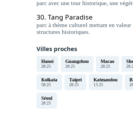
parc avec une tour historique, une végét
30.
Tang Paradise
parc à thème culturel mettant en valeur 
structures historiques.
Villes proches
Hanoi
Guangzhou
Macao
Sh
28
:
26
28
:
26
28
:
26
28
:
Kolkata
Taipei
Katmandou
B
58
:
26
28
:
26
13
:
26
2
Séoul
28
:
26