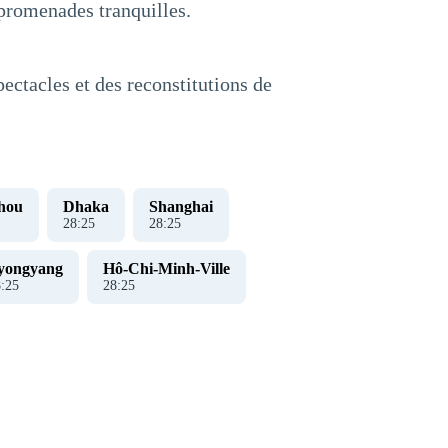
 promenades tranquilles.
pectacles et des reconstitutions de
hou
Dhaka
Shanghai
28
:
26
28
:
26
yongyang
Hô-Chi-Minh-Ville
8
:
26
28
:
26