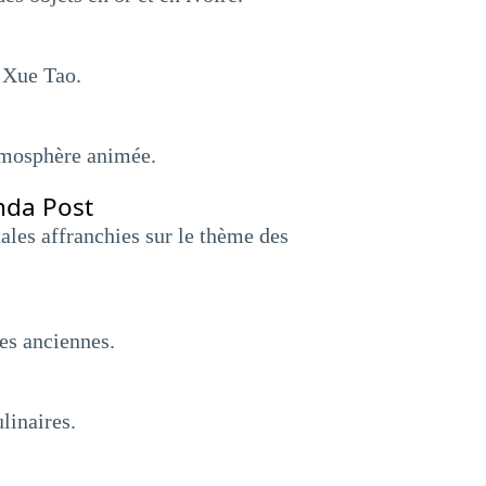
e Xue Tao.
tmosphère animée.
anda Post
tales affranchies sur le thème des
ues anciennes.
linaires.