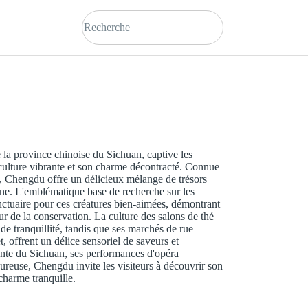
 la province chinoise du Sichuan, captive les
a culture vibrante et son charme décontracté. Connue
 Chengdu offre un délicieux mélange de trésors
rne. L'emblématique base de recherche sur les
anctuaire pour ces créatures bien-aimées, démontrant
 de la conservation. La culture des salons de thé
e tranquillité, tandis que ses marchés de rue
, offrent un délice sensoriel de saveurs et
hante du Sichuan, ses performances d'opéra
eureuse, Chengdu invite les visiteurs à découvrir son
charme tranquille.