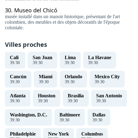
30.
Museo del Chicó
musée installé dans un manoir historique, présentant de l'art
colombien, des meubles et des objets décoratifs de l'époque
coloniale.
Villes proches
Cali
San Juan
Lima
La Havane
39
:
30
39
:
30
39
:
30
39
:
30
Cancún
Miami
Orlando
Mexico City
39
:
30
39
:
30
39
:
30
39
:
30
Atlanta
Houston
Brasilia
San Antonio
39
:
30
39
:
30
39
:
30
39
:
30
Washington, D.C.
Baltimore
Dallas
39
:
30
39
:
30
39
:
30
Philadelphie
New York
Columbus