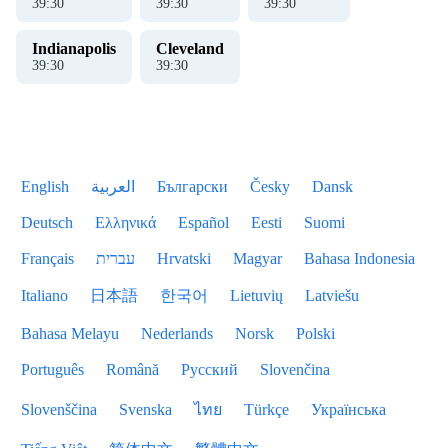
39
:
30
39
:
30
39
:
30
Indianapolis
Cleveland
39
:
30
39
:
30
English
العربية
Български
Česky
Dansk
Deutsch
Ελληνικά
Español
Eesti
Suomi
Français
עברית
Hrvatski
Magyar
Bahasa Indonesia
Italiano
日本語
한국어
Lietuvių
Latviešu
Bahasa Melayu
Nederlands
Norsk
Polski
Português
Română
Русский
Slovenčina
Slovenščina
Svenska
ไทย
Türkçe
Українська