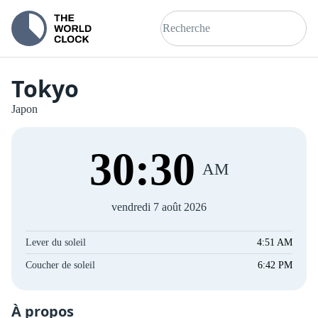
Tokyo
Japon
30
:
31
AM
vendredi 7 août 2026
Lever du soleil
4:51 AM
Coucher de soleil
6:42 PM
À propos