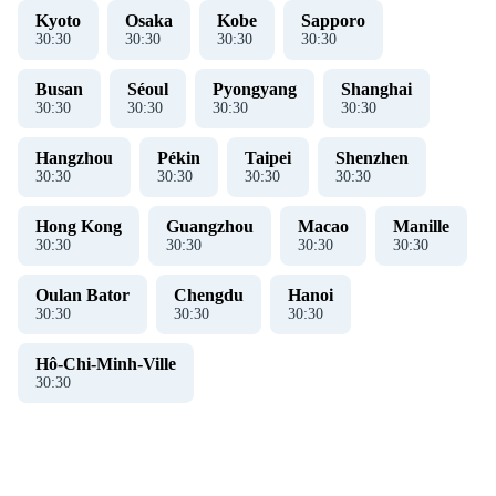
Kyoto
Osaka
Kobe
Sapporo
30
:
31
30
:
31
30
:
31
30
:
31
Busan
Séoul
Pyongyang
Shanghai
30
:
31
30
:
31
30
:
31
30
:
31
Hangzhou
Pékin
Taipei
Shenzhen
30
:
31
30
:
31
30
:
31
30
:
31
Hong Kong
Guangzhou
Macao
Manille
30
:
31
30
:
31
30
:
31
30
:
31
Oulan Bator
Chengdu
Hanoi
30
:
31
30
:
31
30
:
31
Hô-Chi-Minh-Ville
30
:
31