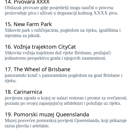
14.
Pivovara XXXX
Obilazak pivovare gdje posjetitelji mogu naučiti o procesu
proizvodnje piva i uživati ​​u degustaciji kultnog XXXX piva.
15.
New Farm Park
Slikoviti park s ružičnjacima, pogledom na rijeku, igralištima i
mjestima za piknik.
16.
Vožnja trajektom CityCat
Slikovita vožnja trajektom duž rijeke Brisbane, pružajući
jedinstvenu perspektivu grada i njegovih znamenitosti.
17.
The Wheel of Brisbane
panoramski kotač s panoramskim pogledom na grad Brisbane i
rijeku.
18.
Carinarnica
povijesna zgrada u kojoj se nalazi restoran i prostor za svečanosti,
poznata po svojoj zapanjujućoj arhitekturi i položaju uz rijeku.
19.
Pomorski muzej Queenslanda
Muzej posvećen pomorskoj povijesti Queenslanda, koji prikazuje
razna plovila i artefakte.