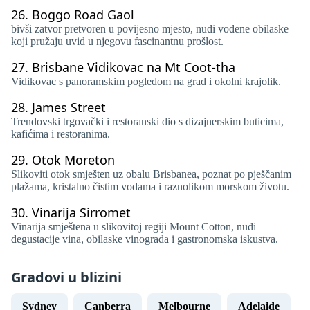
26.
Boggo Road Gaol
bivši zatvor pretvoren u povijesno mjesto, nudi vođene obilaske
koji pružaju uvid u njegovu fascinantnu prošlost.
27.
Brisbane Vidikovac na Mt Coot-tha
Vidikovac s panoramskim pogledom na grad i okolni krajolik.
28.
James Street
Trendovski trgovački i restoranski dio s dizajnerskim buticima,
kafićima i restoranima.
29.
Otok Moreton
Slikoviti otok smješten uz obalu Brisbanea, poznat po pješčanim
plažama, kristalno čistim vodama i raznolikom morskom životu.
30.
Vinarija Sirromet
Vinarija smještena u slikovitoj regiji Mount Cotton, nudi
degustacije vina, obilaske vinograda i gastronomska iskustva.
Gradovi u blizini
Sydney
Canberra
Melbourne
Adelaide