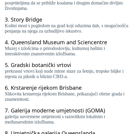
posjetiteljima da se približe koalama i drugim domaćim divljim
životinjama.
3.
Story Bridge
Kultni most s pogledom na grad koji oduzima dah, s mogućnošću
penjanja na njega za uzbudljivo iskustvo.
4.
Queensland Museum and Sciencentre
Muzej s izlošcima o prirodoslovlju, kulturnoj baštini i
interaktivnim znanstvenim izložbama.
5.
Gradski botanički vrtovi
prekrasni vrtovi koji nude mirne staze za šetnju, tropske biljke i
mjesta za piknik u blizini CBD-a.
6.
Krstarenje rijekom Brisbane
Slikovita krstarenja rijekom Brisbane, prikazujući obrise grada i
znamenitosti.
7.
Galerija moderne umjetnosti (GOMA)
galerija suvremene umjetnosti s raznolikim lokalnim i
međunarodnim izložbama.
8.
Umjetnička galerija Queenslanda