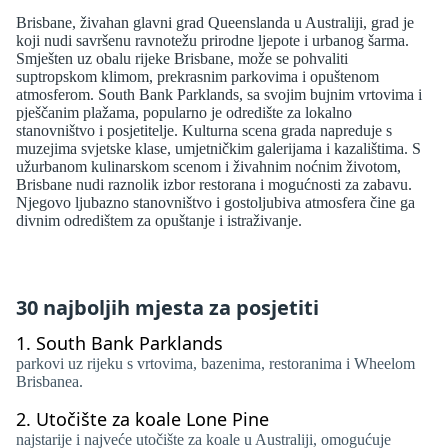
Brisbane, živahan glavni grad Queenslanda u Australiji, grad je
koji nudi savršenu ravnotežu prirodne ljepote i urbanog šarma.
Smješten uz obalu rijeke Brisbane, može se pohvaliti
suptropskom klimom, prekrasnim parkovima i opuštenom
atmosferom. South Bank Parklands, sa svojim bujnim vrtovima i
pješčanim plažama, popularno je odredište za lokalno
stanovništvo i posjetitelje. Kulturna scena grada napreduje s
muzejima svjetske klase, umjetničkim galerijama i kazalištima. S
užurbanom kulinarskom scenom i živahnim noćnim životom,
Brisbane nudi raznolik izbor restorana i mogućnosti za zabavu.
Njegovo ljubazno stanovništvo i gostoljubiva atmosfera čine ga
divnim odredištem za opuštanje i istraživanje.
30 najboljih mjesta za posjetiti
1.
South Bank Parklands
parkovi uz rijeku s vrtovima, bazenima, restoranima i Wheelom
Brisbanea.
2.
Utočište za koale Lone Pine
najstarije i najveće utočište za koale u Australiji, omogućuje