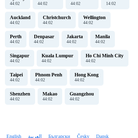
44
:
03
44
:
03
44
:
03
14
:
03
Auckland
Christchurch
Wellington
44
:
03
44
:
03
44
:
03
Perth
Denpasar
Jakarta
Manila
44
:
03
44
:
03
44
:
03
44
:
03
Singapur
Kuala Lumpur
Ho Chi Minh City
44
:
03
44
:
03
44
:
03
Taipei
Phnom Penh
Hong Kong
44
:
03
44
:
03
44
:
03
Shenzhen
Makao
Guangzhou
44
:
03
44
:
03
44
:
03
English
العربية
Български
Česky
Dansk