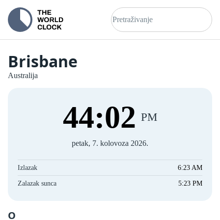
Brisbane
Australija
44
:
03
PM
petak, 7. kolovoza 2026.
Izlazak
6:23 AM
Zalazak sunca
5:23 PM
O