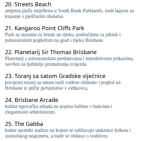
20.
Streets Beach
umjetna plaža smještena u South Bank Parklands, nudi lagunu za
kupanje s pješčanim obalama.
21.
Kangaroo Point Cliffs Park
Park sa stazama za šetnju uz rijeku, područjima za piknik i
panoramskim pogledom na grad i rijeku Brisbane.
22.
Planetarij Sir Thomas Brisbane
Planetarij s astronomskim predstavama i interaktivnim prikazima,
savršen za ljubitelje promatranja zvijezda.
23.
Toranj sa satom Gradske vijećnice
povijesni toranj sa satom nudi vođene obilaske i pogled na
Brisbane iz ptičje perspektive s vidikovca.
24.
Brisbane Arcade
kultna trgovačka arkada na popisu baštine s buticima i
elegantnom arhitekturom.
25.
The Gabba
kultni sportski stadion na kojem se održavaju utakmice kriketa i
australskog nogometa, a nude se obilasci s vodičem.