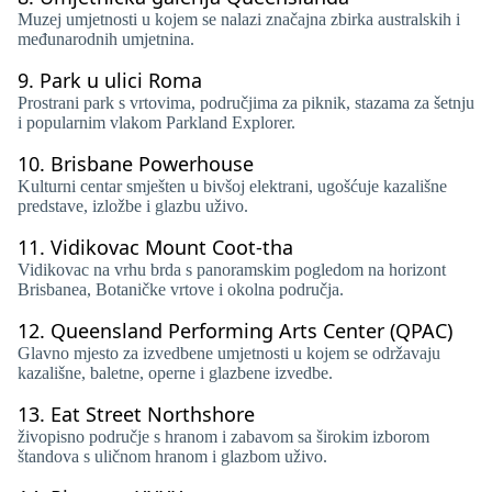
Muzej umjetnosti u kojem se nalazi značajna zbirka australskih i
međunarodnih umjetnina.
9.
Park u ulici Roma
Prostrani park s vrtovima, područjima za piknik, stazama za šetnju
i popularnim vlakom Parkland Explorer.
10.
Brisbane Powerhouse
Kulturni centar smješten u bivšoj elektrani, ugošćuje kazališne
predstave, izložbe i glazbu uživo.
11.
Vidikovac Mount Coot-tha
Vidikovac na vrhu brda s panoramskim pogledom na horizont
Brisbanea, Botaničke vrtove i okolna područja.
12.
Queensland Performing Arts Center (QPAC)
Glavno mjesto za izvedbene umjetnosti u kojem se održavaju
kazališne, baletne, operne i glazbene izvedbe.
13.
Eat Street Northshore
živopisno područje s hranom i zabavom sa širokim izborom
štandova s ​​uličnom hranom i glazbom uživo.