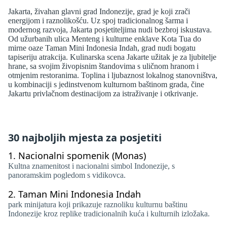
Jakarta, živahan glavni grad Indonezije, grad je koji zrači
energijom i raznolikošću. Uz spoj tradicionalnog šarma i
modernog razvoja, Jakarta posjetiteljima nudi bezbroj iskustava.
Od užurbanih ulica Menteng i kulturne enklave Kota Tua do
mirne oaze Taman Mini Indonesia Indah, grad nudi bogatu
tapiseriju atrakcija. Kulinarska scena Jakarte užitak je za ljubitelje
hrane, sa svojim živopisnim štandovima s uličnom hranom i
otmjenim restoranima. Toplina i ljubaznost lokalnog stanovništva,
u kombinaciji s jedinstvenom kulturnom baštinom grada, čine
Jakartu privlačnom destinacijom za istraživanje i otkrivanje.
30 najboljih mjesta za posjetiti
1.
Nacionalni spomenik (Monas)
Kultna znamenitost i nacionalni simbol Indonezije, s
panoramskim pogledom s vidikovca.
2.
Taman Mini Indonesia Indah
park minijatura koji prikazuje raznoliku kulturnu baštinu
Indonezije kroz replike tradicionalnih kuća i kulturnih izložaka.