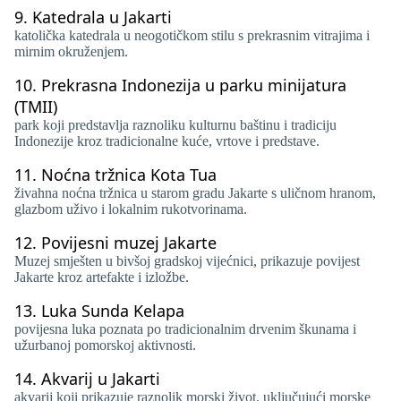
9.
Katedrala u Jakarti
katolička katedrala u neogotičkom stilu s prekrasnim vitrajima i
mirnim okruženjem.
10.
Prekrasna Indonezija u parku minijatura
(TMII)
park koji predstavlja raznoliku kulturnu baštinu i tradiciju
Indonezije kroz tradicionalne kuće, vrtove i predstave.
11.
Noćna tržnica Kota Tua
živahna noćna tržnica u starom gradu Jakarte s uličnom hranom,
glazbom uživo i lokalnim rukotvorinama.
12.
Povijesni muzej Jakarte
Muzej smješten u bivšoj gradskoj vijećnici, prikazuje povijest
Jakarte kroz artefakte i izložbe.
13.
Luka Sunda Kelapa
povijesna luka poznata po tradicionalnim drvenim škunama i
užurbanoj pomorskoj aktivnosti.
14.
Akvarij u Jakarti
akvarij koji prikazuje raznolik morski život, uključujući morske