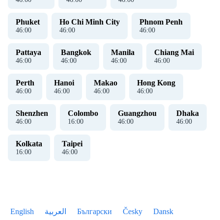
Phuket
Ho Chi Minh City
Phnom Penh
46
:
00
46
:
00
46
:
00
Pattaya
Bangkok
Manila
Chiang Mai
46
:
00
46
:
00
46
:
00
46
:
00
Perth
Hanoi
Makao
Hong Kong
46
:
00
46
:
00
46
:
00
46
:
00
Shenzhen
Colombo
Guangzhou
Dhaka
46
:
00
16
:
00
46
:
00
46
:
00
Kolkata
Taipei
16
:
00
46
:
00
English
العربية
Български
Česky
Dansk