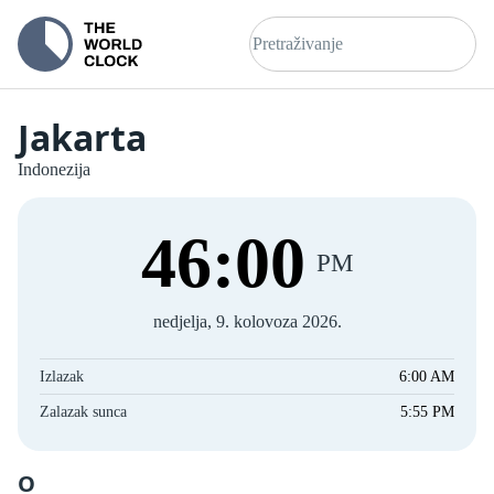
Jakarta
Indonezija
46
:
00
PM
nedjelja, 9. kolovoza 2026.
Izlazak
6:00 AM
Zalazak sunca
5:55 PM
O