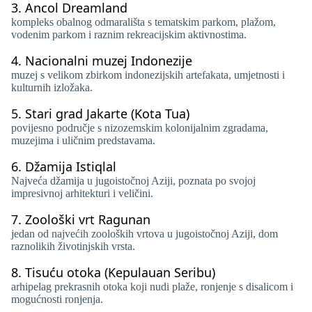
3.
Ancol Dreamland
kompleks obalnog odmarališta s tematskim parkom, plažom,
vodenim parkom i raznim rekreacijskim aktivnostima.
4.
Nacionalni muzej Indonezije
muzej s velikom zbirkom indonezijskih artefakata, umjetnosti i
kulturnih izložaka.
5.
Stari grad Jakarte (Kota Tua)
povijesno područje s nizozemskim kolonijalnim zgradama,
muzejima i uličnim predstavama.
6.
Džamija Istiqlal
Najveća džamija u jugoistočnoj Aziji, poznata po svojoj
impresivnoj arhitekturi i veličini.
7.
Zoološki vrt Ragunan
jedan od najvećih zooloških vrtova u jugoistočnoj Aziji, dom
raznolikih životinjskih vrsta.
8.
Tisuću otoka (Kepulauan Seribu)
arhipelag prekrasnih otoka koji nudi plaže, ronjenje s disalicom i
mogućnosti ronjenja.