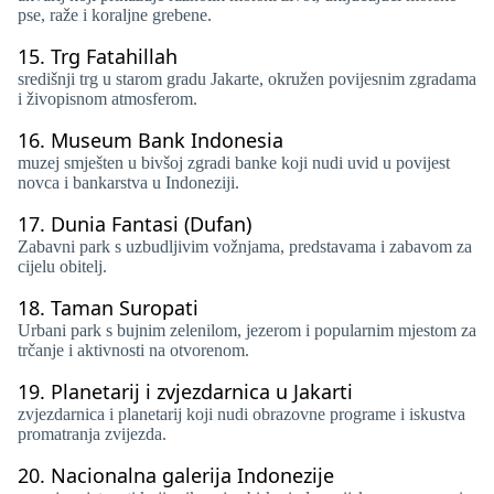
pse, raže i koraljne grebene.
15.
Trg Fatahillah
središnji trg u starom gradu Jakarte, okružen povijesnim zgradama
i živopisnom atmosferom.
16.
Museum Bank Indonesia
muzej smješten u bivšoj zgradi banke koji nudi uvid u povijest
novca i bankarstva u Indoneziji.
17.
Dunia Fantasi (Dufan)
Zabavni park s uzbudljivim vožnjama, predstavama i zabavom za
cijelu obitelj.
18.
Taman Suropati
Urbani park s bujnim zelenilom, jezerom i popularnim mjestom za
trčanje i aktivnosti na otvorenom.
19.
Planetarij i zvjezdarnica u Jakarti
zvjezdarnica i planetarij koji nudi obrazovne programe i iskustva
promatranja zvijezda.
20.
Nacionalna galerija Indonezije