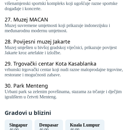
višenamjenski sportski kompleks koji ugošćuje razne sportske
događaje i koncerte.
27.
Muzej MACAN
Muzej suvremene umjetnosti koji prikazuje indonezijsku i
međunarodnu modernu umjetnost.
28.
Povijesni muzej Jakarte
Muzej smješten u bivšoj gradskoj vijećnici, prikazuje povijest
Jakarte kroz artefakte i izložbe.
29.
Trgovački centar Kota Kasablanka
vrhunski trgovački centar koji nudi razne maloprodajne trgovine,
restorane i mogućnosti zabave.
30.
Park Menteng
Urbani park sa zelenim površinama, stazama za trčanje i dječjim
igralištem u četvrti Menteng.
Gradovi u blizini
Singapur
Denpasar
Kuala Lumpur
46
:
00
46
:
00
46
:
00