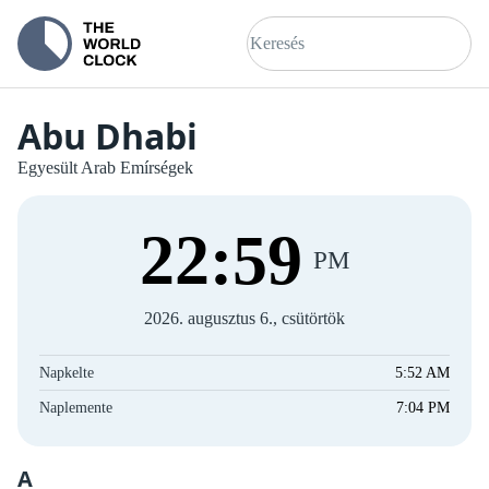
Abu Dhabi
Egyesült Arab Emírségek
23
:
00
PM
2026. augusztus 6., csütörtök
Napkelte
5:52 AM
Naplemente
7:04 PM
A