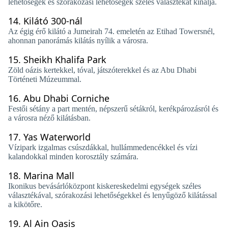
lehetőségek és szórakozási lehetőségek széles választékát kínálja.
14.
Kilátó 300-nál
Az égig érő kilátó a Jumeirah 74. emeletén az Etihad Towersnél,
ahonnan panorámás kilátás nyílik a városra.
15.
Sheikh Khalifa Park
Zöld oázis kertekkel, tóval, játszóterekkel és az Abu Dhabi
Történeti Múzeummal.
16.
Abu Dhabi Corniche
Festői sétány a part mentén, népszerű sétákról, kerékpározásról és
a városra néző kilátásban.
17.
Yas Waterworld
Vízipark izgalmas csúszdákkal, hullámmedencékkel és vízi
kalandokkal minden korosztály számára.
18.
Marina Mall
Ikonikus bevásárlóközpont kiskereskedelmi egységek széles
választékával, szórakozási lehetőségekkel és lenyűgöző kilátással
a kikötőre.
19.
Al Ain Oasis