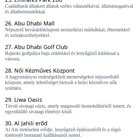
Családbarát állatkert állatok széles választékával, állatsimogatóval
és állatbemutatókkal.
26.
Abu Dhabi Mall
Népszerű bevásárlóközpont nemzetközi márkákkal, éttermekkel
és szórakozóhelyekkel.
27.
Abu Dhabi Golf Club
Bajnoki golfpálya buja zöldekkel és lenyűgöző kilátással a
városra.
28.
Női Kézműves Központ
A hagyományos emírségekbeli mesterségeket népszerűsítő
központ, amely lehetőséget biztosít a helyi kézműves nők
számára.
29.
Liwa Oasis
Távoli sivatagi oázis, amely magasodó homokdűnéiről ismert, és
egyedülálló sivatagi élményt kínál.
30.
Al Jahili erőd
Al Ain történelmi erődje, lenyűgöző építészetéről és a régió
történetét bemutató kiállításairól ismert.