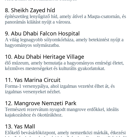
8.
Sheikh Zayed híd
építészetileg lenyűgöző híd, amely átível a Maqta-csatornán, és
panorámás kilátást nyújt a városra.
9.
Abu Dhabi Falcon Hospital
A világ legnagyobb sólyomkórháza, amely betekintést nyújt a
hagyományos solymászatba.
10.
Abu Dhabi Heritage Village
élő múzeum, amely bemutatja a hagyományos emírségi életet,
kézműves mesterségeket és kulturális gyakorlatokat.
11.
Yas Marina Circuit
Forma-1 versenypálya, ahol izgalmas vezetést élhet át, és
izgalmas versenyeket nézhet.
12.
Mangrove Nemzeti Park
Természeti rezervátum nyugodt mangrove erdőkkel, ideális
kajakozáshoz és ökotúrákhoz.
13.
Yas Mall
Előkelő bevásárlóközpont, amely nemzetközi márkák, étkezési