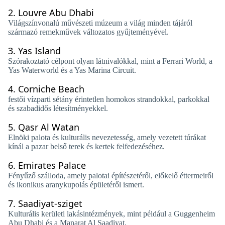
2.
Louvre Abu Dhabi
Világszínvonalú művészeti múzeum a világ minden tájáról
származó remekművek változatos gyűjteményével.
3.
Yas Island
Szórakoztató célpont olyan látnivalókkal, mint a Ferrari World, a
Yas Waterworld és a Yas Marina Circuit.
4.
Corniche Beach
festői vízparti sétány érintetlen homokos strandokkal, parkokkal
és szabadidős létesítményekkel.
5.
Qasr Al Watan
Elnöki palota és kulturális nevezetesség, amely vezetett túrákat
kínál a pazar belső terek és kertek felfedezéséhez.
6.
Emirates Palace
Fényűző szálloda, amely palotai építészetéről, előkelő éttermeiről
és ikonikus aranykupolás épületéről ismert.
7.
Saadiyat-sziget
Kulturális kerületi lakásintézmények, mint például a Guggenheim
Abu Dhabi és a Manarat Al Saadiyat.