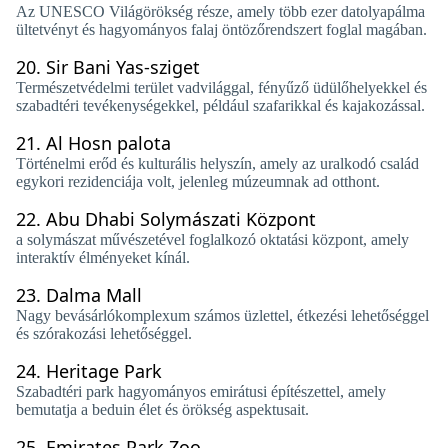
Az UNESCO Világörökség része, amely több ezer datolyapálma
ültetvényt és hagyományos falaj öntözőrendszert foglal magában.
20.
Sir Bani Yas-sziget
Természetvédelmi terület vadvilággal, fényűző üdülőhelyekkel és
szabadtéri tevékenységekkel, például szafarikkal és kajakozással.
21.
Al Hosn palota
Történelmi erőd és kulturális helyszín, amely az uralkodó család
egykori rezidenciája volt, jelenleg múzeumnak ad otthont.
22.
Abu Dhabi Solymászati ​​Központ
a solymászat művészetével foglalkozó oktatási központ, amely
interaktív élményeket kínál.
23.
Dalma Mall
Nagy bevásárlókomplexum számos üzlettel, étkezési lehetőséggel
és szórakozási lehetőséggel.
24.
Heritage Park
Szabadtéri park hagyományos emirátusi építészettel, amely
bemutatja a beduin élet és örökség aspektusait.
25.
Emirates Park Zoo