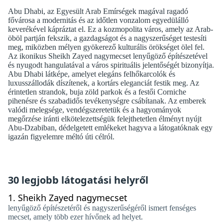
Abu Dhabi, az Egyesült Arab Emírségek magával ragadó
fővárosa a modernitás és az időtlen vonzalom egyedülálló
keverékével kápráztat el. Ez a kozmopolita város, amely az Arab-
öböl partján fekszik, a gazdagságot és a nagyszerűséget testesíti
meg, miközben mélyen gyökerező kulturális örökséget ölel fel.
Az ikonikus Sheikh Zayed nagymecset lenyűgöző építészetével
és nyugodt hangulatával a város spirituális jelentőségét bizonyítja.
Abu Dhabi látképe, amelyet elegáns felhőkarcolók és
luxusszállodák díszítenek, a kortárs eleganciát festik meg. Az
érintetlen strandok, buja zöld parkok és a festői Corniche
pihenésre és szabadidős tevékenységre csábítanak. Az emberek
valódi melegsége, vendégszeretetük és a hagyományok
megőrzése iránti elkötelezettségük felejthetetlen élményt nyújt
Abu-Dzabiban, dédelgetett emlékeket hagyva a látogatóknak egy
igazán figyelemre méltó úti célról.
30 legjobb látogatási helyről
1.
Sheikh Zayed nagymecset
lenyűgöző építészetéről és nagyszerűségéről ismert fenséges
mecset, amely több ezer hívőnek ad helyet.