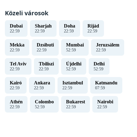
Közeli városok
Dubai
Sharjah
Doha
Rijád
23
:
00
23
:
00
23
:
00
23
:
00
Mekka
Dzsibuti
Mumbai
Jeruzsálem
23
:
00
23
:
00
53
:
00
23
:
00
Tel Aviv
Tbiliszi
Újdelhi
Delhi
23
:
00
23
:
00
53
:
00
53
:
00
Kairó
Ankara
Isztambul
Katmandu
23
:
00
23
:
00
23
:
00
08
:
00
Athén
Colombo
Bukarest
Nairobi
23
:
00
53
:
00
23
:
00
23
:
00