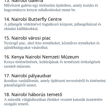
13.
Nairobi Galéria
Művészeti galéria egy történelmi épületben, amely kortárs és
hagyományos kenyai műalkotásokat mutat be.
14.
Nairobi Butterfly Centre
A pillangók védelmével foglalkozó központ, pillangóházzal és
oktatási kiállításokkal.
15.
Nairobi városi piac
Nyüzsgő piac, ahol friss termékeket, kézműves termékeket és
ajándéktárgyakat vásárolhat.
16.
Kenya Nairobi Nemzeti Múzeum
Kenya történelmének, kultúrájának és természeti örökségének
szentelt múzeum.
17.
Nairobi pályaudvar
ikonikus vasútállomás, amely építészeti tervezéséről és történelmi
jelentőségéről ismert.
18.
Nairobi háborús temető
A második világháborúban életüket vesztett katonák tiszteletére
szolgáló temető.