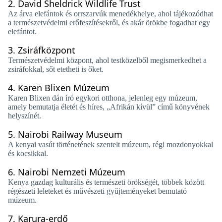
2.
David Sheldrick Wildlife Trust
Az árva elefántok és orrszarvúk menedékhelye, ahol tájékozódhat
a természetvédelmi erőfeszítésekről, és akár örökbe fogadhat egy
elefántot.
3.
Zsiráfközpont
Természetvédelmi központ, ahol testközelből megismerkedhet a
zsiráfokkal, sőt etetheti is őket.
4.
Karen Blixen Múzeum
Karen Blixen dán író egykori otthona, jelenleg egy múzeum,
amely bemutatja életét és híres, „Afrikán kívül” című könyvének
helyszínét.
5.
Nairobi Railway Museum
A kenyai vasút történetének szentelt múzeum, régi mozdonyokkal
és kocsikkal.
6.
Nairobi Nemzeti Múzeum
Kenya gazdag kulturális és természeti örökségét, többek között
régészeti leleteket és művészeti gyűjteményeket bemutató
múzeum.
7.
Karura-erdő