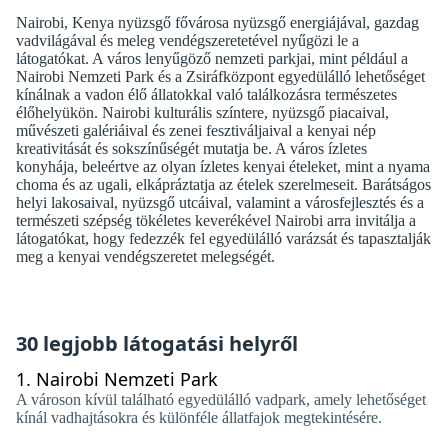
Nairobi, Kenya nyüzsgő fővárosa nyüzsgő energiájával, gazdag
vadvilágával és meleg vendégszeretetével nyűgözi le a
látogatókat. A város lenyűgöző nemzeti parkjai, mint például a
Nairobi Nemzeti Park és a Zsiráfközpont egyedülálló lehetőséget
kínálnak a vadon élő állatokkal való találkozásra természetes
élőhelyükön. Nairobi kulturális színtere, nyüzsgő piacaival,
művészeti galériáival és zenei fesztiváljaival a kenyai nép
kreativitását és sokszínűségét mutatja be. A város ízletes
konyhája, beleértve az olyan ízletes kenyai ételeket, mint a nyama
choma és az ugali, elkápráztatja az ételek szerelmeseit. Barátságos
helyi lakosaival, nyüzsgő utcáival, valamint a városfejlesztés és a
természeti szépség tökéletes keverékével Nairobi arra invitálja a
látogatókat, hogy fedezzék fel egyedülálló varázsát és tapasztalják
meg a kenyai vendégszeretet melegségét.
30 legjobb látogatási helyről
1.
Nairobi Nemzeti Park
A városon kívül található egyedülálló vadpark, amely lehetőséget
kínál vadhajtásokra és különféle állatfajok megtekintésére.