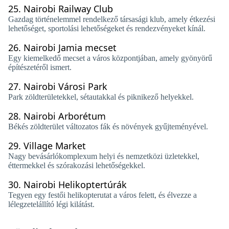
25.
Nairobi Railway Club
Gazdag történelemmel rendelkező társasági klub, amely étkezési
lehetőséget, sportolási lehetőségeket és rendezvényeket kínál.
26.
Nairobi Jamia mecset
Egy kiemelkedő mecset a város központjában, amely gyönyörű
építészetéről ismert.
27.
Nairobi Városi Park
Park zöldterületekkel, sétautakkal és piknikező helyekkel.
28.
Nairobi Arborétum
Békés zöldterület változatos fák és növények gyűjteményével.
29.
Village Market
Nagy bevásárlókomplexum helyi és nemzetközi üzletekkel,
éttermekkel és szórakozási lehetőségekkel.
30.
Nairobi Helikoptertúrák
Tegyen egy festői helikopterutat a város felett, és élvezze a
lélegzetelállító légi kilátást.