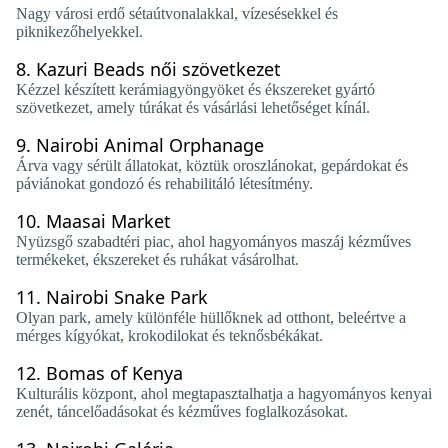
Nagy városi erdő sétaútvonalakkal, vízesésekkel és
piknikezőhelyekkel.
8.
Kazuri Beads női szövetkezet
Kézzel készített kerámiagyöngyöket és ékszereket gyártó
szövetkezet, amely túrákat és vásárlási lehetőséget kínál.
9.
Nairobi Animal Orphanage
Árva vagy sérült állatokat, köztük oroszlánokat, gepárdokat és
páviánokat gondozó és rehabilitáló létesítmény.
10.
Maasai Market
Nyüzsgő szabadtéri piac, ahol hagyományos maszáj kézműves
termékeket, ékszereket és ruhákat vásárolhat.
11.
Nairobi Snake Park
Olyan park, amely különféle hüllőknek ad otthont, beleértve a
mérges kígyókat, krokodilokat és teknősbékákat.
12.
Bomas of Kenya
Kulturális központ, ahol megtapasztalhatja a hagyományos kenyai
zenét, táncelőadásokat és kézműves foglalkozásokat.