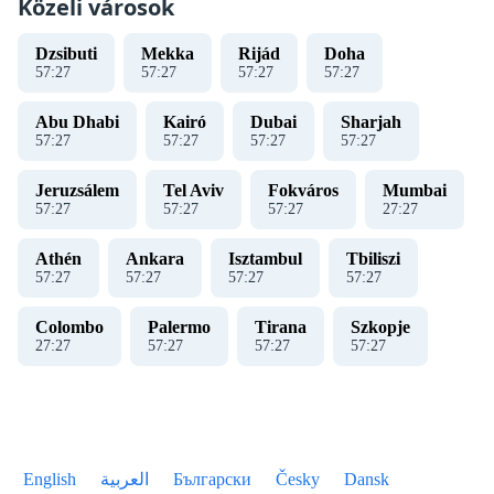
Közeli városok
Dzsibuti
Mekka
Rijád
Doha
57
:
27
57
:
27
57
:
27
57
:
27
Abu Dhabi
Kairó
Dubai
Sharjah
57
:
27
57
:
27
57
:
27
57
:
27
Jeruzsálem
Tel Aviv
Fokváros
Mumbai
57
:
27
57
:
27
57
:
27
27
:
27
Athén
Ankara
Isztambul
Tbiliszi
57
:
27
57
:
27
57
:
27
57
:
27
Colombo
Palermo
Tirana
Szkopje
27
:
27
57
:
27
57
:
27
57
:
27
English
العربية
Български
Česky
Dansk