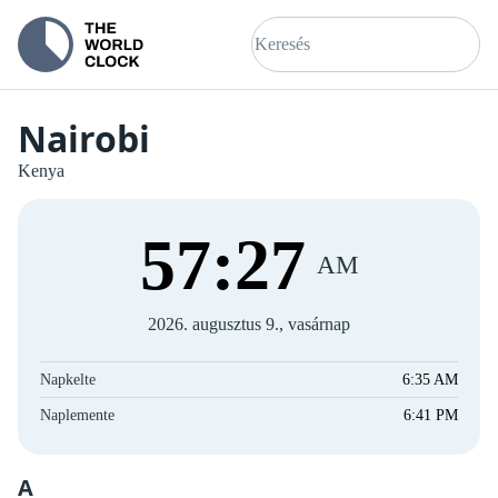
Nairobi
Kenya
57
:
27
AM
2026. augusztus 9., vasárnap
Napkelte
6:35 AM
Naplemente
6:41 PM
A