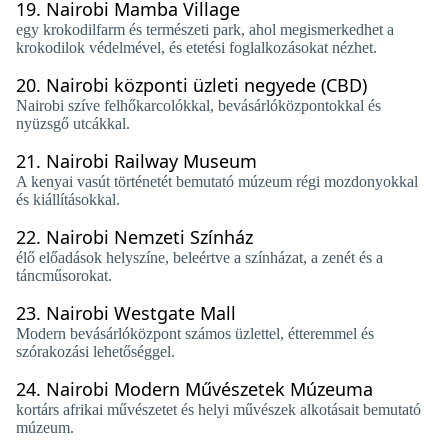
19.
Nairobi Mamba Village
egy krokodilfarm és természeti park, ahol megismerkedhet a
krokodilok védelmével, és etetési foglalkozásokat nézhet.
20.
Nairobi központi üzleti negyede (CBD)
Nairobi szíve felhőkarcolókkal, bevásárlóközpontokkal és
nyüzsgő utcákkal.
21.
Nairobi Railway Museum
A kenyai vasút történetét bemutató múzeum régi mozdonyokkal
és kiállításokkal.
22.
Nairobi Nemzeti Színház
élő előadások helyszíne, beleértve a színházat, a zenét és a
táncműsorokat.
23.
Nairobi Westgate Mall
Modern bevásárlóközpont számos üzlettel, étteremmel és
szórakozási lehetőséggel.
24.
Nairobi Modern Művészetek Múzeuma
kortárs afrikai művészetet és helyi művészek alkotásait bemutató
múzeum.