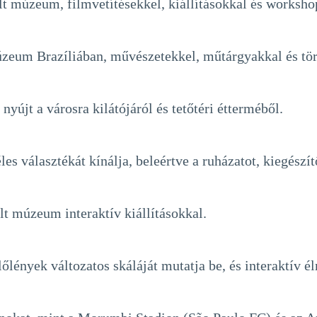
t múzeum, filmvetítésekkel, kiállításokkal és worksho
úzeum Brazíliában, művészetekkel, műtárgyakkal és tör
yújt a városra kilátójáról és tetőtéri étterméből.
s választékát kínálja, beleértve a ruházatot, kiegészítő
a
lt múzeum interaktív kiállításokkal.
lények változatos skáláját mutatja be, és interaktív é