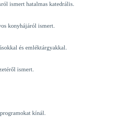
ról ismert hatalmas katedrális.
yos konyhájáról ismert.
tásokkal és emléktárgyakkal.
zetéről ismert.
i programokat kínál.