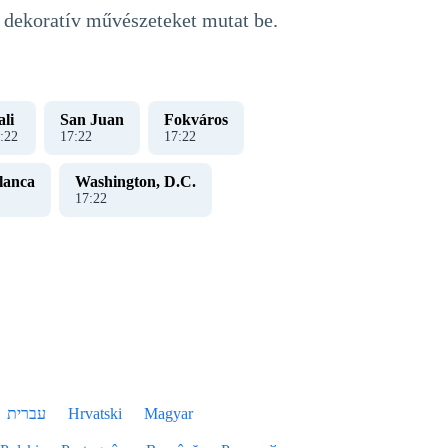
 dekoratív művészeteket mutat be.
li
San Juan
Fokváros
:
22
17
:
22
17
:
22
lanca
Washington, D.C.
17
:
22
עברית
Hrvatski
Magyar