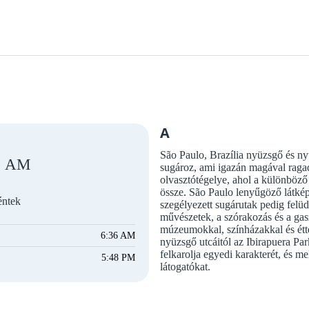
A
São Paulo, Brazília nyüzsgő és ny
AM
sugároz, ami igazán magával ragad
olvasztótégelye, ahol a különbö
össze. São Paulo lenyűgöző látkép
éntek
szegélyezett sugárutak pedig felüd
művészetek, a szórakozás és a gas
múzeumokkal, színházakkal és étt
6:36 AM
nyüzsgő utcáitól az Ibirapuera Pa
felkarolja egyedi karakterét, és me
5:48 PM
látogatókat.