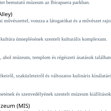
etet bemutató múzeum az Ibirapuera parkban.
lley)
tcai művészettel, vonzza a látogatókat és a művészet rajo
 kultúra ünneplésének szentelt kulturális komplexum.
e, ahol múzeum, templom és régészeti ásatások találhat
keiről, szaküzleteiről és változatos kulináris kínálatár
ténetének és szenvedélyének szentelt múzeum kiállításo
úzeum (MIS)