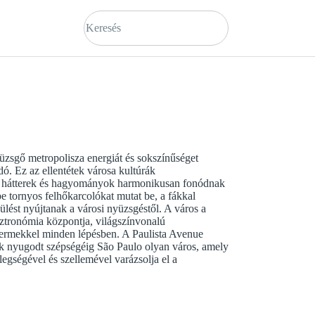
üzsgő metropolisza energiát és sokszínűséget
ó. Ez az ellentétek városa kultúrák
ző hátterek és hagyományok harmonikusan fonódnak
e tornyos felhőkarcolókat mutat be, a fákkal
ülést nyújtanak a városi nyüzsgéstől. A város a
ztronómia központja, világszínvonalú
ermekkel minden lépésben. A Paulista Avenue
rk nyugodt szépségéig São Paulo olyan város, amely
legségével és szellemével varázsolja el a