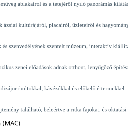
müveg ablakairól és a tetejéről nyíló panorámás kilátás
 ázsiai kultúrájáról, piacairól, üzleteiről és hagyomán
k és szenvedélyének szentelt múzeum, interaktív kiállí
sszikus zenei előadások adnak otthont, lenyűgöző építés
dizájnerboltokkal, kávézókkal és előkelő éttermekkel.
űjtemény található, beleértve a ritka fajokat, és oktatás
 (MAC)