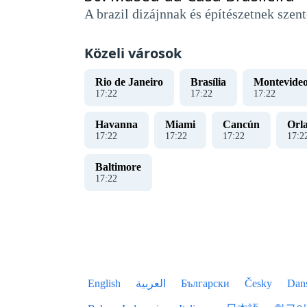
A brazil dizájnnak és építészetnek sze
Közeli városok
Rio de Janeiro
Brasília
Montevide
17
:
22
17
:
22
17
:
22
Havanna
Miami
Cancún
Orl
17
:
22
17
:
22
17
:
22
17
:
2
Baltimore
17
:
22
English
العربية
Български
Česky
Dan