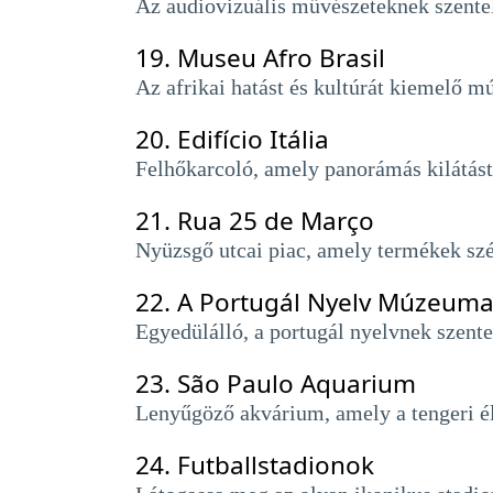
Az audiovizuális művészeteknek szentel
19.
Museu Afro Brasil
Az afrikai hatást és kultúrát kiemelő m
20.
Edifício Itália
Felhőkarcoló, amely panorámás kilátást n
21.
Rua 25 de Março
Nyüzsgő utcai piac, amely termékek széle
22.
A Portugál Nyelv Múzeum
Egyedülálló, a portugál nyelvnek szente
23.
São Paulo Aquarium
Lenyűgöző akvárium, amely a tengeri élő
24.
Futballstadionok