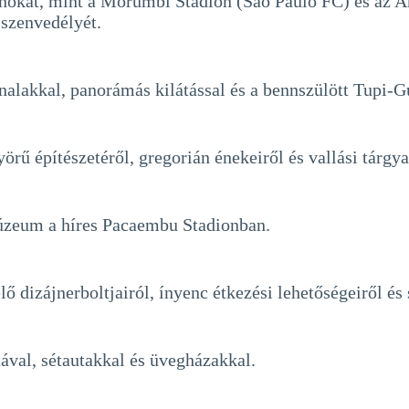
nokat, mint a Morumbi Stadion (São Paulo FC) és az A
 szenvedélyét.
lakkal, panorámás kilátással és a bennszülött Tupi-Gu
rű építészetéről, gregorián énekeiről és vallási tárgya
 múzeum a híres Pacaembu Stadionban.
 dizájnerboltjairól, ínyenc étkezési lehetőségeiről és
ával, sétautakkal és üvegházakkal.