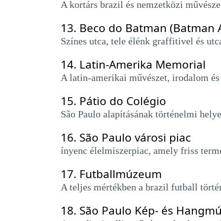
A kortárs brazil és nemzetközi művész
13.
Beco do Batman (Batman A
Színes utca, tele élénk graffitivel és u
14.
Latin-Amerika Memorial
A latin-amerikai művészet, irodalom és
15.
Pátio do Colégio
São Paulo alapításának történelmi hely
16.
São Paulo városi piac
ínyenc élelmiszerpiac, amely friss termé
17.
Futballmúzeum
A teljes mértékben a brazil futball tör
18.
São Paulo Kép- és Hangm