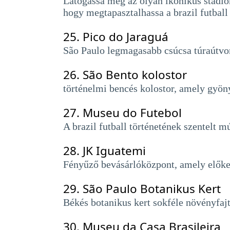
Látogassa meg az olyan ikonikus stadio
hogy megtapasztalhassa a brazil futball
25.
Pico do Jaraguá
São Paulo legmagasabb csúcsa túraútvona
26.
São Bento kolostor
történelmi bencés kolostor, amely gyönyö
27.
Museu do Futebol
A brazil futball történetének szentelt
28.
JK Iguatemi
Fényűző bevásárlóközpont, amely előkelő
29.
São Paulo Botanikus Kert
Békés botanikus kert sokféle növényfajt
30.
Museu da Casa Brasileira