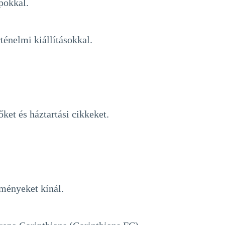
pokkal.
ténelmi kiállításokkal.
ket és háztartási cikkeket.
lményeket kínál.