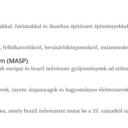
akkal, futóutakkal és ikonikus építészeti építményekkel
l, felhőkarcolókról, bevásárlóközpontokról, múzeumokró
um (MASP)
t európai és brazil művészeti gyűjteménynek ad ottho
zerek, ínyenc alapanyagok és hagyományos élelmiszerek 
, amely brazil művészetet mutat be a 19. századtól n