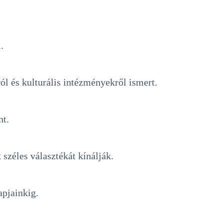
.
l és kulturális intézményekről ismert.
nt.
széles választékát kínálják.
apjainkig.