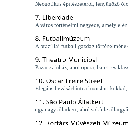
Neogótikus építészetéről, lenyűgöző ólo
7.
Liberdade
A város történelmi negyede, amely élénk
8.
Futballmúzeum
A brazíliai futball gazdag történelméne
9.
Theatro Municipal
Pazar színház, ahol opera, balett és kla
10.
Oscar Freire Street
Elegáns bevásárlóutca luxusbutikokkal, 
11.
São Paulo Állatkert
egy nagy állatkert, ahol sokféle állatgy
12.
Kortárs Művészeti Múzeum