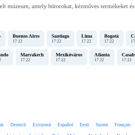
ntelt múzeum, amely bútorokat, kézműves termékeket és
o
Buenos Aires
Santiago
Lima
Bogotá
Ca
17
:
22
17
:
22
17
:
22
17
:
22
17
ando
Marrakech
Mexikóváros
Atlanta
Casab
2
17
:
22
17
:
22
17
:
22
17
:
22
sk
Deutsch
Ελληνικά
Español
Eesti
Suomi
Français