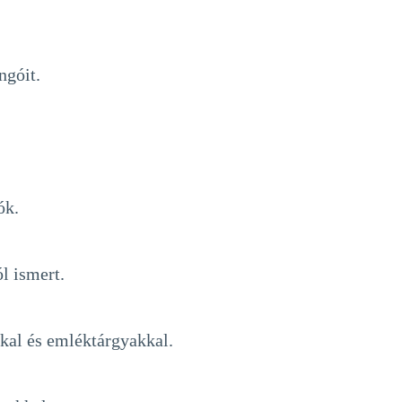
ngóit.
ók.
ól ismert.
kkal és emléktárgyakkal.