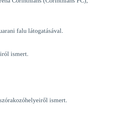
rena Corinthians (Corinthians FC),
arani falu látogatásával.
iról ismert.
 szórakozóhelyeiről ismert.