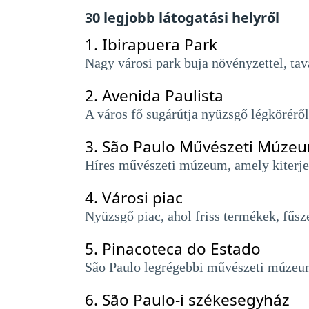
30 legjobb látogatási helyről
1.
Ibirapuera Park
Nagy városi park buja növényzettel, tav
2.
Avenida Paulista
A város fő sugárútja nyüzsgő légkörérő
3.
São Paulo Művészeti Múze
Híres művészeti múzeum, amely kiterjed
4.
Városi piac
Nyüzsgő piac, ahol friss termékek, fűs
5.
Pinacoteca do Estado
São Paulo legrégebbi művészeti múzeuma
6.
São Paulo-i székesegyház